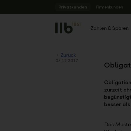
Alerts.Headline
Privatkunden
Firmenkunden
Zahlen & Sparen
Zurück
07.12.2017
Obligat
Obligation
zurzeit oh
begünstig
besser als
Das Muster