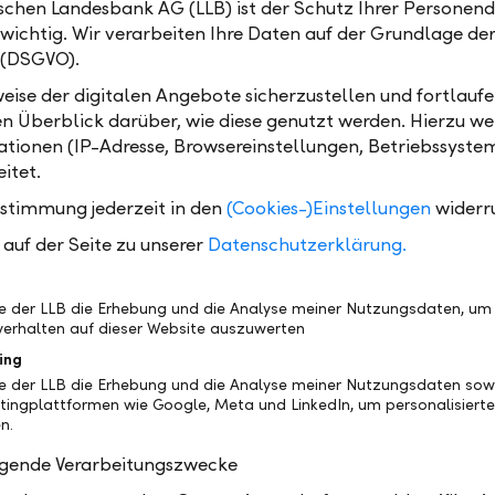
ischen Landesbank AG (LLB) ist der Schutz Ihrer Personend
t der Finanzkrise eine Rekord-Bilanz aufgebaut. Der V
 wichtig. Wir verarbeiten Ihre Daten auf der Grundlage d
atsanleihen und Hypothekentitel soll zaghaft erfolg
 (DSGVO).
n den Märkten zu vermeiden. Am 13. Dezember ist e
eise der digitalen Angebote sicherzustellen und fortlaufe
höhung des Leitzinses wahrscheinlich.
en Überblick darüber, wie diese genutzt werden. Hierzu w
tionen (IP-Adresse, Browsereinstellungen, Betriebssyste
ie Europäische Zentralbank (EZB) dürfte sich allmäh
itet.
alockeren Geldpolitik verabschieden. Sie hat angekünd
rer Staatsanleihekäufe ab Januar 2018 zu halbieren.
ustimmung jederzeit in den
(Cookies-)Einstellungen
widerr
 in naher Zukunft weniger Bonds kaufen, und die Re
auf der Seite zu unserer
Datenschutzerklärung.
der steigen, weil die Nachfrage nach den Papieren si
 eine Inflation von knapp zwei Prozent als Idealwert 
be der LLB die Erhebung und die Analyse meiner Nutzungsdaten, um
 an. Davon war sie mit einer Rate von 1.4 Prozent im
erhalten auf dieser Website auszuwerten
noch weit entfernt. Zurzeit rechnen Experten daher 
ing
Anhebung der Leitzinsen.
be der LLB die Erhebung und die Analyse meiner Nutzungsdaten sow
tingplattformen wie Google, Meta und LinkedIn, um personalisiert
n.
Anlagehorizont scheint angebracht
olgende Verarbeitungszwecke
nährt Spekulationen auf eine Wende am Anleihemark