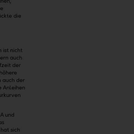
ihen,
he
ückte die
ist nicht
dern auch
zeit der
 höhere
h auch der
e Anleihen
turkurven
SA und
as
hat sich