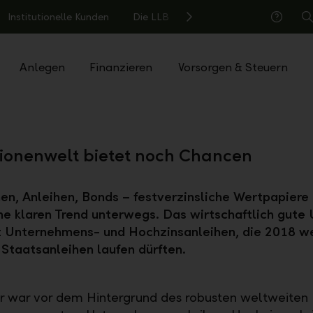
Institutionelle Kunden
Die LLB
S
Hilfe
Anlegen
Finanzieren
Vorsorgen & Steuern
ionenwelt bietet noch Chancen
en, Anleihen, Bonds – festverzinsliche Wertpapiere 
ne klaren Trend unterwegs. Das wirtschaftlich gute
t Unternehmens- und Hochzinsanleihen, die 2018 we
 Staatsanleihen laufen dürften.
 war vor dem Hintergrund des robusten weltweiten