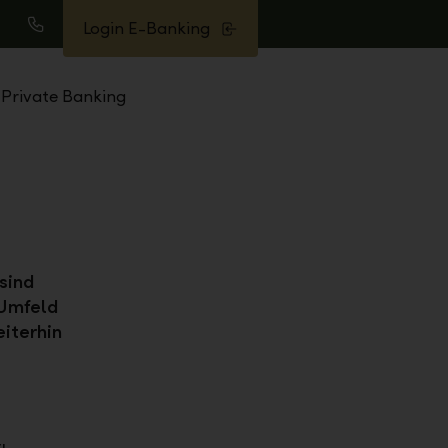
Login E-Banking
uche
Anrufen
Private Banking
sind
 Umfeld
iterhin