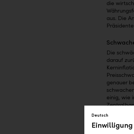
die wirtsc
Währungsfo
aus. Die 
Präsidente
Schwacher
Die schwäc
darauf zur
Kerninflat
Preisschwa
genauer be
schwachen P
einig, wie
Zentralban
Deutsch
Vieles spri
Einwilligung
Stützung d
historisch 