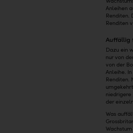
Wachstums
Anleihen a
Renditen. 
Renditen v
Auffällig
Dazu ein w
nur von de
von der Bo
Anleihe. I
Renditen. 
umgekehrte
niedrigere
der einzel
Was auffäl
Grossbritan
Wachstum i