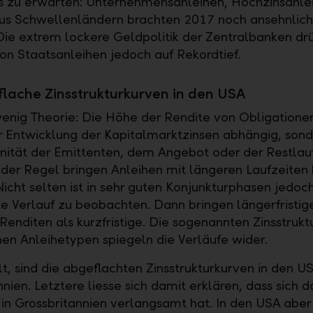
 zu erwarten: Unternehmensanleihen, Hochzinsanle
us Schwellenländern brachten 2017 noch ansehnlic
Die extrem lockere Geldpolitik der Zentralbanken dr
on Staatsanleihen jedoch auf Rekordtief.
 flache Zinsstrukturkurven in den USA
enig Theorie: Die Höhe der Rendite von Obligationen 
r Entwicklung der Kapitalmarktzinsen abhängig, son
nität der Emittenten, dem Angebot oder der Restlauf
n der Regel bringen Anleihen mit längeren Laufzeiten
Nicht selten ist in sehr guten Konjunkturphasen jedoc
 Verlauf zu beobachten. Dann bringen längerfristig
 Renditen als kurzfristige. Die sogenannten Zinsstruk
nen Anleihetypen spiegeln die Verläufe wider.
lt, sind die abgeflachten Zinsstrukturkurven in den U
nien. Letztere liesse sich damit erklären, dass sich d
n Grossbritannien verlangsamt hat. In den USA aber 