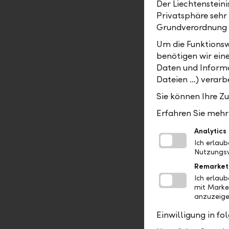
Der Liechtenstein
Jahren sei
Privatsphäre sehr
dieser Sta
Grundverordnung
Unruhen a
Um die Funktionsw
weitere Er
benötigen wir ein
Daten und Informa
Und auch d
Dateien …) verarbe
ihrer ultr
Volumen ih
Sie können Ihre Z
würde dann
Erfahren Sie mehr 
würden wie
Analytics
EZB strebt
Ich erlau
Wirtschaft
Nutzungsv
2017 aber 
Remarket
mit einer 
Ich erlau
mit Marke
anzuzeige
Kürzerer 
Einwilligung in f
Das alles 