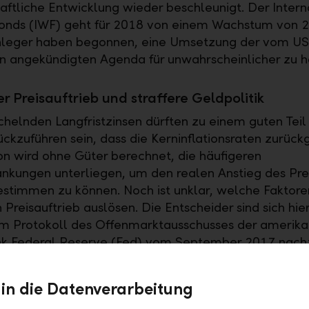
haftliche Entwicklung wieder beschleunigt. Der Intern
nds (IWF) geht für 2018 von einem Wachstum von 2
Anleger haben begonnen, eine Umsetzung der vom US
n angekündigten Agenda für unwahrscheinlicher zu h
 Preisauftrieb und straffere Geldpolitik
helnden Langfristzinsen dürften zu einem guten Teil
ückzuführen sein, dass die Kerninflationsraten zurück
ion wird ohne Güter berechnet, die häufigeren
nkungen unterliegen, um den realen Anstieg des Pre
stimmen zu können. Noch ist unklar, welche Faktore
reisauftrieb auslösen. Die Entscheider sind sich hier
 im Protokoll des Offenmarktausschusses der amerika
k Federal Reserve (Fed) vom September 2017 nachzu
cht dafür, dass die Fed ihr riesiges Investitionsprogr
 in die Datenverarbeitung
er Märkte weiter vorsichtig zurückfahren wird. Durch 
beispiellosen Konjunkturspritzen hatte die Fed in den