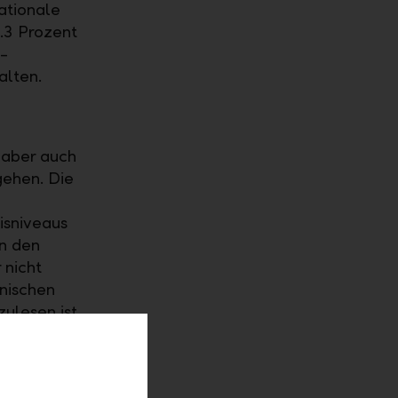
ationale
.3 Prozent
-
alten.
 aber auch
gehen. Die
isniveaus
n den
 nicht
nischen
lesen ist.
amm zur
ihre
 neun