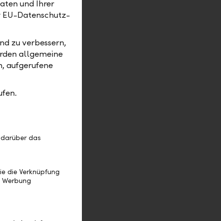
aten und Ihrer
erkauf
er EU-Datenschutz-
en, um
ine
nd zu verbessern,
erden allgemeine
m, aufgerufene
lich von
igt, das
 Die EZB
ufen.
nditen
nkt. Die
für die
 darüber das
 Oktober
erst 2019
ie die Verknüpfung
e Werbung
t. Doch