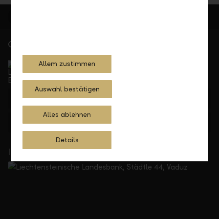
Gerne für Sie da
Service Direkt
Allem zustimmen
Telefonisch erreichbar von Montag bis Freitag, 08.00
bis 17.30 Uhr
Auswahl bestätigen
+423 236 88 11
Alles ablehnen
Feedback
Anfrage
Details
In Ihrer Nähe