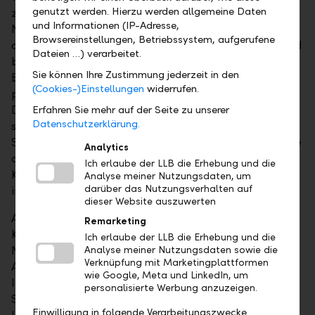
genutzt werden. Hierzu werden allgemeine Daten
zugänglich. So ist beispielsweise direkt aus der
und Informationen (IP-Adresse,
Navigation ein bestimmtes Konto abrufbar oder
Browsereinstellungen, Betriebssystem, aufgerufene
auch der neue Zahlungsassistent – er vereinfacht und
Dateien …) verarbeitet.
beschleunigt die Erfassung einer Zahlung. Auch eine
Sie können Ihre Zustimmung jederzeit in den
Besonderheit: das intuitiv anwendbare und
(Cookies-)Einstellungen
widerrufen.
persönlich gestaltbare LLB Online Banking
Dashboard ("Armaturenbrett"). Von hier aus lassen
Erfahren Sie mehr auf der Seite zu unserer
Datenschutzerklärung.
sich die meistgenutzten Funktionen in wenigen
Schritten ausführen. Während der Entwicklung wurde
Analytics
das LLB Online Banking bereits sehr früh mit
Ich erlaube der LLB die Erhebung und die
Kundinnen und Kunden getestet, so entstand eine
Analyse meiner Nutzungsdaten, um
darüber das Nutzungsverhalten auf
intuitive und ausgezeichnete Benutzeroberfläche.
dieser Website auszuwerten
Auch in puncto Sicherheit macht die LLB keine
Remarketing
Kompromisse. Ins LLB Online Banking gelangen die
Ich erlaube der LLB die Erhebung und die
Nutzerinnen und Nutzer mittels zweistufiger
Analyse meiner Nutzungsdaten sowie die
Verknüpfung mit Marketingplattformen
Authentifizierung. Dabei kommt die PhotoTAN-
wie Google, Meta und LinkedIn, um
Identifikation zum Einsatz, die mittels App auf dem
personalisierte Werbung anzuzeigen.
Smartphone oder Tablet funktioniert. Teil der neuen
Einwilligung in folgende Verarbeitungszwecke