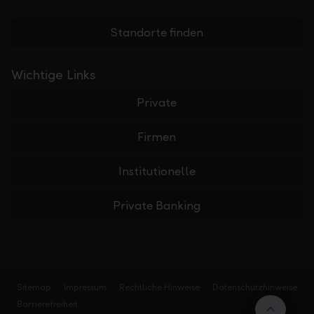
Standorte finden
Wichtige Links
Private
Firmen
Institutionelle
Private Banking
Sitemap
Impressum
Rechtliche Hinweise
Datenschutzhinweise
Barrierefreiheit
Nach 