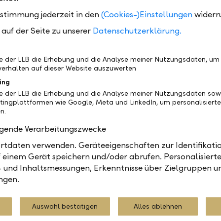
krise. Dazu wird es auf absehbare Zeit aber nicht k
ustimmung jederzeit in den
(Cookies-)Einstellungen
widerr
für die Konjunktur sind günstig. Solange die Anleger i
auf der Seite zu unserer
Datenschutzerklärung.
itschaft behalten, dürfte die Risikoprämie der Hochzi
ken und Kurs auf das Allzeittief 2007 nehmen.
be der LLB die Erhebung und die Analyse meiner Nutzungsdaten, um
erhalten auf dieser Website auszuwerten
ing
be der LLB die Erhebung und die Analyse meiner Nutzungsdaten sow
tingplattformen wie Google, Meta und LinkedIn, um personalisiert
nd, Senior Portfoliomanager, LLB Asset Management AG, Vaduz
n.
olgende Verarbeitungszwecke
tdaten verwenden. Geräteeigenschaften zur Identifikatio
 einem Gerät speichern und/oder abrufen. Personalisiert
anagement
Berichte
Märkte
- und Inhaltsmessungen, Erkenntnisse über Zielgruppen u
ngen.
Teilen
Drucken
Auswahl bestätigen
Alles ablehnen