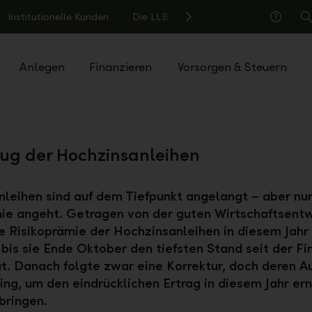
Institutionelle Kunden
Die LLB
S
Hilfe
Anlegen
Finanzieren
Vorsorgen & Steuern
ug der Hochzinsanleihen
leihen sind auf dem Tiefpunkt angelangt – aber nur
ie angeht. Getragen von der guten Wirtschaftsent
ie Risikoprämie der Hochzinsanleihen in diesem Jahr
bis sie Ende Oktober den tiefsten Stand seit der Fi
at. Danach folgte zwar eine Korrektur, doch deren 
ing, um den eindrücklichen Ertrag in diesem Jahr ern
bringen.