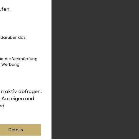
ommen. Die
ufen.
hre
nsanleihen
 darüber das
ie die Verknüpfung
e Werbung
n aktiv abfragen.
e Anzeigen und
nd
Details