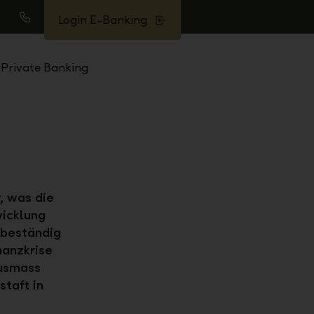
Login E-Banking
uche
Anrufen
Private Banking
, was die
wicklung
 beständig
nanzkrise
Ausmass
staft in