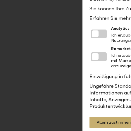
der Finanz
Sie können Ihre Z
Aussichten 
Erfahren Sie mehr 
Risikobere
weiter sin
Analytics
Ich erlau
Nutzungsv
Remarket
Ich erlau
mit Marke
Roger Wohlwe
anzuzeige
Einwilligung in f
Ungefähre Standor
Informationen auf
Asset M
Inhalte, Anzeigen
Produktentwicklu
Allem zustimmen