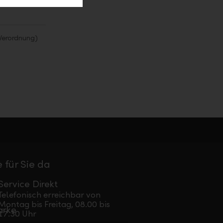
Verordnung)
 für Sie da
Service Direkt
Telefonisch erreichbar von
Montag bis Freitag, 08.00 bis
17.30 Uhr