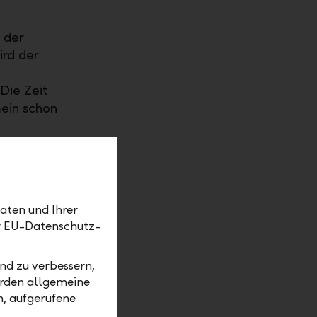
 der
ird der
Die Zeit
mein schon
d keine
 ihrem
le haben.
aten und Ihrer
er EU-Datenschutz-
ert. Die
nd zu verbessern,
end Titel
erden allgemeine
ind. Dies
m, aufgerufene
ejenige in