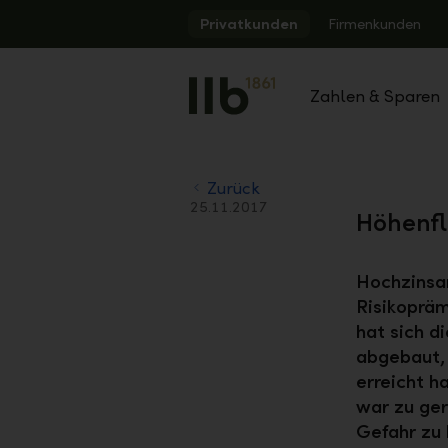
Alerts.Headline
Privatkunden
Firmenkunden
Zahlen & Sparen
Zurück
25.11.2017
Höhenfl
Hochzinsan
Risikopräm
hat sich d
abgebaut, 
erreicht h
war zu ger
Gefahr zu 