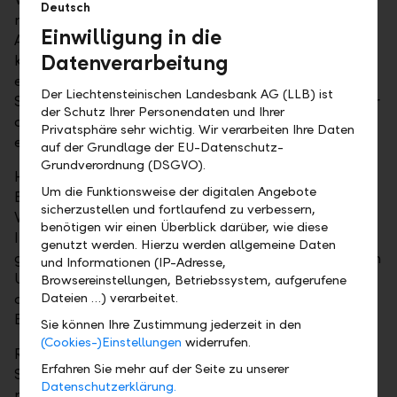
Deutsch
minimieren will, hat drei Möglichkeiten,
Einwilligung in die
Anpassungen am Portfolio vorzunehmen: Erstens
Datenverarbeitung
kann er sich bewusst für die Value-Strategie
entscheiden. Zweitens kann er überverkaufte
Der Liechtensteinischen Landesbank AG (LLB) ist
Sektoren stärker gewichten. Drittens lassen sich über
der Schutz Ihrer Personendaten und Ihrer
die Auswahl von einzelnen Unternehmen Gewinne
Privatsphäre sehr wichtig. Wir verarbeiten Ihre Daten
erzielen.
auf der Grundlage der EU-Datenschutz-
Grundverordnung (DSGVO).
Hinter der Value-Strategie steht die Idee, dass an der
Um die Funktionsweise der digitalen Angebote
Börse Unternehmen zu finden sind, deren wahrer
sicherzustellen und fortlaufend zu verbessern,
Wert gegenwärtig noch im Verborgenen liegt. Der
benötigen wir einen Überblick darüber, wie diese
Investor filtert die Value-Aktien heraus, die er
genutzt werden. Hierzu werden allgemeine Daten
gegenwärtig an der Börse – verglichen mit ähnlichen
und Informationen (IP-Adresse,
Unternehmen – für unterbewertet hält. Neben
Browsereinstellungen, Betriebssystem, aufgerufene
quantitativen Verfahren ist hierzu eine qualitative
Dateien …) verarbeitet.
Bewertung der Unternehmen unerlässlich.
Sie können Ihre Zustimmung jederzeit in den
(Cookies-)Einstellungen
widerrufen.
Renditechancen bieten aber auch eine aktive
Erfahren Sie mehr auf der Seite zu unserer
Sektorgewichtung in jenen Segmenten, die aktuell
Datenschutzerklärung.
missverstanden sind oder deren Potenzial