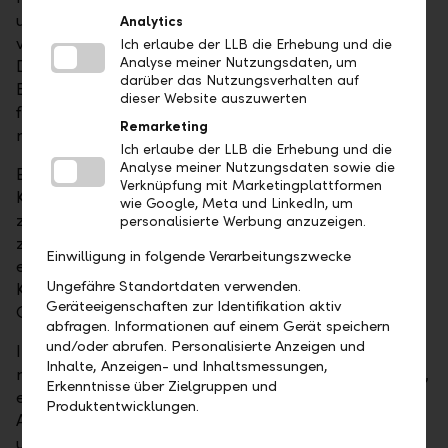
unterschätzt wird. Wir sind der Meinung, dass künftig
Analytics
vor allem aber Finanzwerte und Telekom-
Ich erlaube der LLB die Erhebung und die
Analyse meiner Nutzungsdaten, um
Dienstleister attraktiv sein werden. – Im Telekom-
darüber das Nutzungsverhalten auf
Bereich ist die Konsolidierungsphase deutlich
dieser Website auszuwerten
fortgeschritten und Banken profitieren von einer
Remarketing
nachhaltigen Belebung der Wirtschaft.
Ich erlaube der LLB die Erhebung und die
Analyse meiner Nutzungsdaten sowie die
Ein weiteres Thema: Studien belegen, dass eine hohe
Verknüpfung mit Marketingplattformen
Kapitalflussrendite und zukünftige Kursgewinne
wie Google, Meta und LinkedIn, um
zusammenhängen. Dies trifft oft auf Unternehmen
personalisierte Werbung anzuzeigen.
zu, deren Geschäftsmodelle reif und unspektakulär
Einwilligung in folgende Verarbeitungszwecke
erscheinen. Solche Unternehmen brauchen wenig
Ungefähre Standortdaten verwenden.
Kapital für Investitionen und geben ihre hohen
Geräteeigenschaften zur Identifikation aktiv
Gewinne an die Anleger weiter.
abfragen. Informationen auf einem Gerät speichern
und/oder abrufen. Personalisierte Anzeigen und
Im US-Markt ist das Gebot der Stunde, um sich vor
Inhalte, Anzeigen- und Inhaltsmessungen,
möglichen Kurskorrekturen bestmöglich zu schützen,
Erkenntnisse über Zielgruppen und
eine höhere Diversifikation. Substanzorientierung als
Produktentwicklungen.
Anlagestil, der Fokus auf wenig beachtete Sektoren
und die Auswahl von Aktien mit interessanter