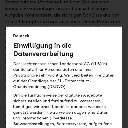
überschuldete Länder sich mit der Zeit sanieren
können. Privatanleger sind mit der schwierigen
Aufgabe konfrontiert, die richtigen Schlüsse aus der
aktuell komplexen Lage zu ziehen. Deren Prioritäten
zielen im Moment fast ausschliesslich in die gleiche
Richtung: Bei der Veranlagung der Vermögenswerte
Deutsch
steht das Thema Sicherheit ganz oben. Sie
Einwilligung in die
bevorzugen traditionelle, einfache Anlagen, die sie
Datenverarbeitung
verstehen und bei denen das Risiko überschaubar ist.
Doch auch diese sogenannten "sicheren Anlagen"
Der Liechtensteinischen Landesbank AG (LLB) ist
haben ihre Tücken. Die Zinsen, die Anleger zurzeit
der Schutz Ihrer Personendaten und Ihrer
dafür bekommen, sind auf einem historischen
Privatsphäre sehr wichtig. Wir verarbeiten Ihre Daten
Tiefststand. Obligationenrenditen sicherer Schuldner
auf der Grundlage der EU-Datenschutz-
Grundverordnung (DSGVO).
sind nach Kosten und Inflation bescheiden.
Um die Funktionsweise der digitalen Angebote
Teure Anleihen
sicherzustellen und fortlaufend zu verbessern,
benötigen wir einen Überblick darüber, wie diese
Ist es daher ratsam, Vermögenswerte ausschliesslich
genutzt werden. Hierzu werden allgemeine Daten
auf dem Sparkonto oder in Festgeldanlagen zu
und Informationen (IP-Adresse,
parken? Trotz der grossen Unsicherheit sollte man
Browsereinstellungen, Betriebssystem, aufgerufene