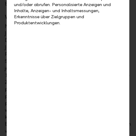
Bonität mit langer Laufzeit zu greifen.
und/oder abrufen. Personalisierte Anzeigen und
Inhalte, Anzeigen- und Inhaltsmessungen,
Verlorene Aktienjahre?
Erkenntnisse über Zielgruppen und
Produktentwicklungen.
Nach den starken Kursavancen der vergangenen
Jahre sind die Investoren zurückhaltender geworden.
Dies obwohl der Swiss Market Index (SMI) in diesem
Jahr schon über 9 Prozent gestiegen ist. Seit der
Finanzkrise im Jahr 2008 liegt die Performance des
SMI gar bei über 108 Prozent. Zum Vergleich: Die
jährliche Durchschnittsrendite Schweizer Aktien seit
1926 beträgt 7,5 Prozent p.a. Woher kommt also die
Zurückhaltung der Investoren? Sie ist vor allem dem
politischen Umfeld geschuldet. Die Börsen sind so
politisch wie nie, jedoch sind wir überzeugt, dass die
politischen Risiken überwertet werden. Nun ist es
wieder an der Zeit, sich auf die Marktfakten zu
konzentrieren. Dessen ungeachtet hält die
Börsenrally dank der Liquiditätsflut der Notenbanken
weiter an. Auch wenn kurzfristig Vorsicht geboten ist