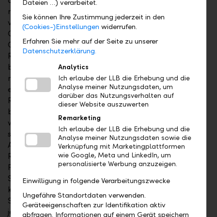
auf Obligationen nicht verzichten. Anleihen liefern
Dateien …) verarbeitet.
nämlich eine bessere Verzinsung. Selbst wenn man
Sie können Ihre Zustimmung jederzeit in den
von einem moderaten Zinsanstieg ausgeht, ist der
(Cookies-)Einstellungen
widerrufen.
Gewinn mit einer – beispielsweise fünfjährigen –
Erfahren Sie mehr auf der Seite zu unserer
Obligation grösser als jener mit Festgeld. Die
Datenschutzerklärung.
Renditen sind zwar unattraktiv, aber daran wird sich
bis auf Weiteres nichts ändern. Hier ist ein Umdenken
Analytics
nötig. Die Zeit ist definitiv vorbei, als man mit einer
Ich erlaube der LLB die Erhebung und die
Analyse meiner Nutzungsdaten, um
einigermassen sicheren Anleihe eine ansprechende
darüber das Nutzungsverhalten auf
Rendite erzielen konnte. Das Potenzial ist
dieser Website auszuwerten
bescheiden. Anleihen sind teuer geworden, und das
Remarketing
werden sie auch auf absehbare Zeit bleiben. Es lohnt
Ich erlaube der LLB die Erhebung und die
sich deshalb nicht zu warten, bis sie billig werden.
Analyse meiner Nutzungsdaten sowie die
Anleihen mit schlechter Bonität zu kaufen, um mehr
Verknüpfung mit Marketingplattformen
Rendite zu erhalten, ist nur für ein gut diversifiziertes
wie Google, Meta und LinkedIn, um
personalisierte Werbung anzuzeigen.
Portfolio zu empfehlen. Wenn die Wirtschaft ins
Stocken gerät oder die Eurokrise sich verschärft,
Einwilligung in folgende Verarbeitungszwecke
kommen solche Anleihen als Erstes unter Druck. An
Ungefähre Standortdaten verwenden.
Stolpersteinen für die Konjunktur mangelt es
Geräteeigenschaften zur Identifikation aktiv
jedenfalls nicht. Besser ist es, zu Anleihen guter
abfragen. Informationen auf einem Gerät speichern