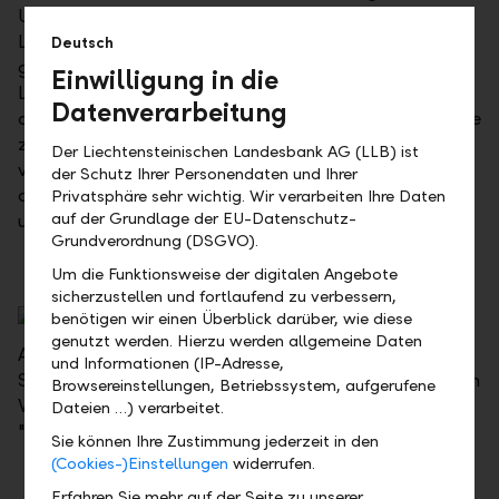
Unternehmen, die als Vorreiter die Zukunft
Liechtensteins mitgestalten. Die LLB ehrt damit,
Deutsch
gemeinsam mit der Wirtschaftskammer
Einwilligung in die
Liechtenstein, kleine und mittelgrosse Unternehmen,
Datenverarbeitung
die besondere Wege wagen, um exzellente Ergebnisse
zu erzielen. Fest verankert in der Region und
Der Liechtensteinischen Landesbank AG (LLB) ist
verbunden mit Menschen und Mitarbeitern, stehen
der Schutz Ihrer Personendaten und Ihrer
diese verborgenen Stars für wirtschaftlichen Erfolg
Privatsphäre sehr wichtig. Wir verarbeiten Ihre Daten
auf der Grundlage der EU-Datenschutz-
und verantwortungsvolles Handeln.
Grundverordnung (DSGVO).
Um die Funktionsweise der digitalen Angebote
sicherzustellen und fortlaufend zu verbessern,
benötigen wir einen Überblick darüber, wie diese
genutzt werden. Hierzu werden allgemeine Daten
Am LLB KMU Award können alle Unternehmen mit
und Informationen (IP-Adresse,
Sitz in Liechtenstein teilnehmen. Prämiert wird in den
Browsereinstellungen, Betriebssystem, aufgerufene
Wettbewerbsklassen "KMU des Jahres" und
Dateien …) verarbeitet.
"Newcomer des Jahres".
Sie können Ihre Zustimmung jederzeit in den
(Cookies-)Einstellungen
widerrufen.
Erfahren Sie mehr auf der Seite zu unserer