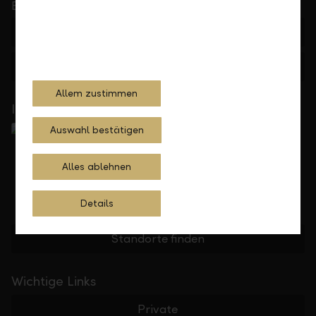
bis 17.30 Uhr
+423 236 88 11
Feedback
Anfrage
Allem zustimmen
In Ihrer Nähe
Auswahl bestätigen
Alles ablehnen
Details
Standorte finden
Wichtige Links
Private