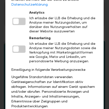
Datenschutzerklärung.
Das "KMU des Jahres" erhält ein Preisgeld von CHF
15'000, der "Newcomer des Jahres" profitiert von einem
Analytics
bedürfnisorientiertem Coaching.
Ich erlaube der LLB die Erhebung und die
Analyse meiner Nutzungsdaten, um
darüber das Nutzungsverhalten auf
dieser Website auszuwerten
Remarketing
Ich erlaube der LLB die Erhebung und die
Analyse meiner Nutzungsdaten sowie die
Verknüpfung mit Marketingplattformen
wie Google, Meta und LinkedIn, um
personalisierte Werbung anzuzeigen.
Einwilligung in folgende Verarbeitungszwecke
Ungefähre Standortdaten verwenden.
Geräteeigenschaften zur Identifikation aktiv
abfragen. Informationen auf einem Gerät speichern
und/oder abrufen. Personalisierte Anzeigen und
Inhalte, Anzeigen- und Inhaltsmessungen,
Erkenntnisse über Zielgruppen und
Produktentwicklungen.
KMU des Jahres