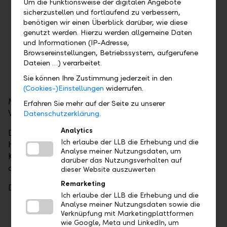
Um die Funktionsweise der digitalen Angebote
bewerben, die zwischen 5 und 200
sicherzustellen und fortlaufend zu verbessern,
Mitarbeitende beschäftigen.
benötigen wir einen Überblick darüber, wie diese
Für den Award
"Newcomer des Jahres"
genutzt werden. Hierzu werden allgemeine Daten
und Informationen (IP-Adresse,
können sich alle Unternehmen mit Sitz in
Browsereinstellungen, Betriebssystem, aufgerufene
Liechtenstein bewerben, die zwischen 5 und
Dateien …) verarbeitet.
50 Mitarbeitende beschäftigen und jünger als
Sie können Ihre Zustimmung jederzeit in den
zehn Jahre sind.
(Cookies-)Einstellungen
widerrufen.
Mitglieder und Nicht-Mitglieder der
Erfahren Sie mehr auf der Seite zu unserer
Wirtschaftskammer sind willkommen.
Datenschutzerklärung.
Analytics
Die Auswahl und Bewertung nimmt eine
Ich erlaube der LLB die Erhebung und die
hochkarätige Jury vor. Diese wählt in den zwei
Analyse meiner Nutzungsdaten, um
Kategorien des LLB KMU Award jeweils drei Finalisten
darüber das Nutzungsverhalten auf
aus.
dieser Website auszuwerten
Remarketing
Die Jury setzt sich wie folgt zusammen:
Ich erlaube der LLB die Erhebung und die
Analyse meiner Nutzungsdaten sowie die
Präsident Urs Müller, Leiter der Division Retail
Verknüpfung mit Marketingplattformen
& Corporate Banking der LLB-Gruppe
wie Google, Meta und LinkedIn, um