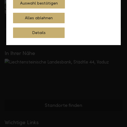
Auswahl bestätigen
Telefonisch erreichbar von Montag bis Freitag, 08.00
bis 17.30 Uhr
Alles ablehnen
+423 236 88 11
Details
Feedback
Anfrage
In Ihrer Nähe
Standorte finden
Wichtige Links