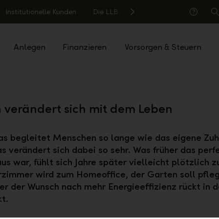
Institutionelle Kunden
Die LLB
S
Hilfe
Anlegen
Finanzieren
Vorsorgen & Steuern
verändert sich mit dem Leben
s begleitet Menschen so lange wie das eigene Zu
 verändert sich dabei so sehr. Was früher das perf
s war, fühlt sich Jahre später vielleicht plötzlich z
zimmer wird zum Homeoffice, der Garten soll pfleg
r der Wunsch nach mehr Energieeffizienz rückt in 
t.