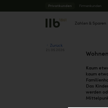
Alerts.Headline
Privatkunden
Firmenkunden
Zahlen & Sparen
Zurück
21.05.2026
Wohnen 
Kaum etwa
kaum etwas
Familienhau
Das Kinder
werden ode
Mittelpunk