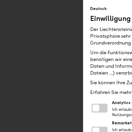
Mit dem Le
Deutsch
um Wohnei
Einwilligung
sich ein U
Der Liechtenstein
wäre eine 
Privatsphäre sehr
geht es we
Grundverordnung
künftig wo
Um die Funktionsw
Wer sich f
benötigen wir ein
schafft si
Daten und Informa
passende F
Dateien …) verarbe
alles muss
Sie können Ihre Z
planen, we
Erfahren Sie mehr 
Unsere Kun
Analytics
Weitere In
Ich erlau
telefonisc
Nutzungsv
Remarket
Ich erlau