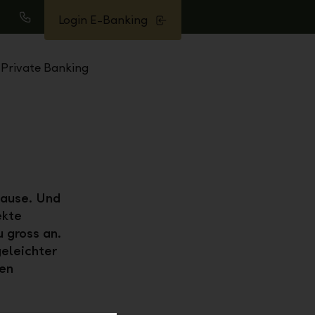
Login E-Banking
uche
Anrufen
Private Banking
hause. Und
ekte
u gross an.
eleichter
den