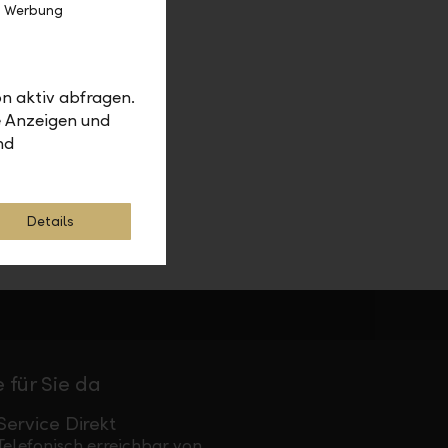
e Werbung
n aktiv abfragen.
e Anzeigen und
nd
Details
 für Sie da
Service Direkt
Telefonisch erreichbar von