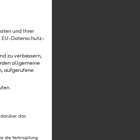
nen. Rund
n. Lohnt
erung? Oder
aten und Ihrer
g? Dabei
er EU-Datenschutz-
e, wie man
nd zu verbessern,
etzt,
erden allgemeine
ne
m, aufgerufene
sen. Nicht
tspannter
ufen.
e da.
en
oder
 darüber das
ie die Verknüpfung