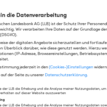
ben verändern sich auch die Ansprüche an das Woh
gentum entstehen deshalb immer wieder neue Frage
 in die Datenverarbeitung
mbau? Ist jetzt der richtige Zeitpunkt für eine Renovi
ischen Landesbank AG (LLB) ist der Schutz Ihrer Personend
energetische Sanierung langfristig die bessere Lösun
 wichtig. Wir verarbeiten Ihre Daten auf der Grundlage d
niger um Trends als um Lebensqualität und die Frag
 (DSGVO).
hnen und leben möchte.
eise der digitalen Angebote sicherzustellen und fortlaufe
rühzeitig mit den eigenen Möglichkeiten auseinanders
en Überblick darüber, wie diese genutzt werden. Hierzu w
ch wertvollen Spielraum. Denn häufig eröffnet erst ei
tionen (IP-Adresse, Browsereinstellungen, Betriebssyste
inanzierung die Freiheit, Ideen konkret werden zu las
itet.
 sofort entschieden werden. Aber vieles lässt sich en
ustimmung jederzeit in den
(Cookies-)Einstellungen
widerr
nn man seine Optionen kennt.
auf der Seite zu unserer
Datenschutzerklärung.
denberaterinnen und Kundenberater sind gerne für Si
formationen erhalten Sie online unter
llb.li/hypothek
be der LLB die Erhebung und die Analyse meiner Nutzungsdaten, um
h unter +423 236 93 30.
erhalten auf dieser Website auszuwerten
ing
be der LLB die Erhebung und die Analyse meiner Nutzungsdaten sow