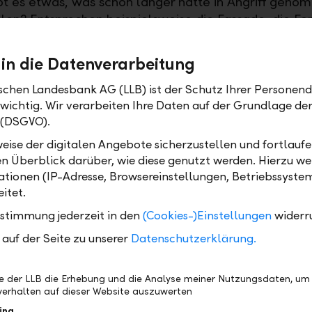
bt es etwas, was schon länger hätte in Angriff gen
len? Entsprechen beispielsweise die Fassade, die Fen
der die Warmwassererzeugung noch den aktuellen
gen bezüglich Effizienz, Ressourcenschonung und
 in die Datenverarbeitung
keit? Mit einer effizienten Wärmedämmung, neuen F
m isolierten Dach können Sie viel Energie sparen un
ischen Landesbank AG (LLB) ist der Schutz Ihrer Personend
 wichtig. Wir verarbeiten Ihre Daten auf der Grundlage d
nden Unterhaltskosten. Seit diesem Jahr bietet die LL
 (DSGVO).
mit dem Land Liechtenstein eine 0%-Energiehypothe
rstützt Sie bei Ihrem Vorhaben und motiviert vielleic
eise der digitalen Angebote sicherzustellen und fortlaufe
nierungen in Angriff zu nehmen.
en Überblick darüber, wie diese genutzt werden. Hierzu w
tionen (IP-Adresse, Browsereinstellungen, Betriebssyste
n Sie sich auf der Webseite und verschaffen Sie sich 
itet.
 wie einfach energetisches Sanieren sein kann, ohne d
ustimmung jederzeit in den
(Cookies-)Einstellungen
widerr
en zahlen müssen. So ist beiden gedient: Ihnen und 
auf der Seite zu unserer
beraterinnen und Kundenberater der LLB wissen me
Datenschutzerklärung.
verbindliches Beratungsgespräch hilft weiter und scha
Vereinbaren Sie heute noch ein persönliches Gespräch
be der LLB die Erhebung und die Analyse meiner Nutzungsdaten, um
h unter +423 236 88 11 oder online. Nutzen Sie den
erhalten auf dieser Website auszuwerten
gs. Weitere Infos unter
llb.li/energiehypothek
ing