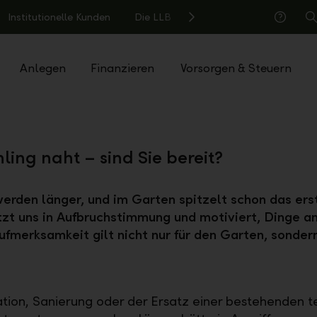
Institutionelle Kunden
Die LLB
S
Hilfe
Anlegen
Finanzieren
Vorsorgen & Steuern
ling naht – sind Sie bereit?
erden länger, und im Garten spitzelt schon das ers
zt uns in Aufbruchstimmung und motiviert, Dinge a
ufmerksamkeit gilt nicht nur für den Garten, sonder
ion, Sanierung oder der Ersatz einer bestehenden t