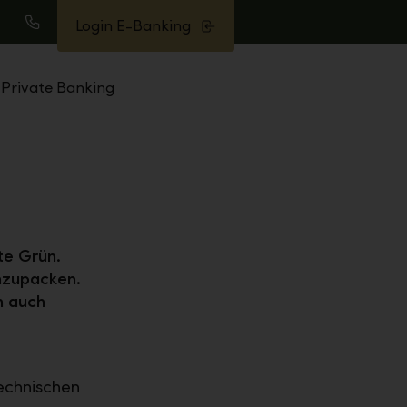
Login E-Banking
uche
Anrufen
Private Banking
te Grün.
nzupacken.
n auch
echnischen