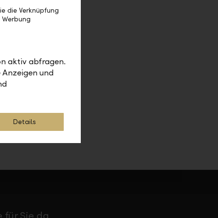
ie die Verknüpfung
e Werbung
n aktiv abfragen.
e Anzeigen und
nd
Details
 für Sie da