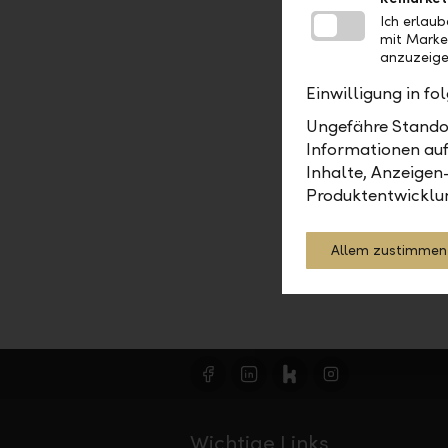
Ich erlau
mit Marke
anzuzeige
Einwilligung in f
2026
Ungefähre Standor
Informationen auf
Inhalte, Anzeigen
Produktentwicklu
Allem zustimmen
Wichtige Links