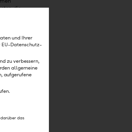
ommen
ster, die
enstern
d senken
aten und Ihrer
er EU-Datenschutz-
B
k an.
ht auch,
nd zu verbessern,
erden allgemeine
m, aufgerufene
einen
ass Sie
ufen.
der Umwelt.
hr dazu
fft
 –
 darüber das
 Schwung