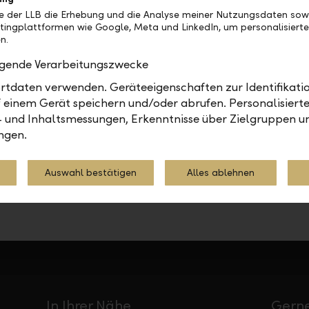
be der LLB die Erhebung und die Analyse meiner Nutzungsdaten sow
tingplattformen wie Google, Meta und LinkedIn, um personalisiert
n.
olgende Verarbeitungszwecke
Finanzieren
Immobilien
Nachhaltigkeit
tdaten verwenden. Geräteeigenschaften zur Identifikatio
 einem Gerät speichern und/oder abrufen. Personalisiert
- und Inhaltsmessungen, Erkenntnisse über Zielgruppen u
Teilen
Drucken
ngen.
Auswahl bestätigen
Alles ablehnen
In Ihrer Nähe
Gerne