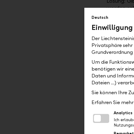
Lösung: Gi
werden sol
Heizung o
Deutsch
Anforderun
Einwilligung
Nachhaltig
sowie eine
Der Liechtenstein
Privatsphäre sehr
Ihre laufe
Grundverordnung
zusammen 
Diese unte
Um die Funktionsw
gewisse Sa
benötigen wir ein
Daten und Informa
Informiere
Dateien …) verarbe
Überblick,
Sie können Ihre Z
dabei Zins
Erfahren Sie mehr 
Die Kunden
und ein un
Analytics
Klarheit. 
Ich erlau
telefonisc
Nutzungsv
des Frühlin
Remarket