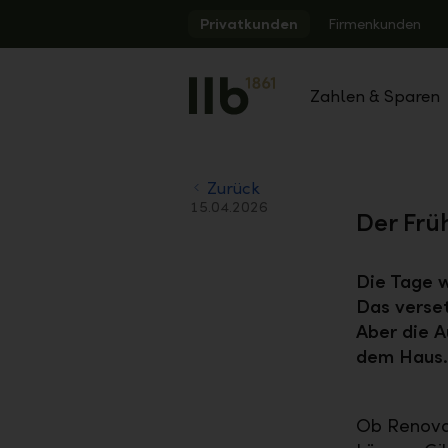
Alerts.Headline
Privatkunden
Firmenkunden
Zahlen & Sparen
Zurück
15.04.2026
Der Früh
Die Tage w
Das verset
Aber die A
dem Haus.
Ob Renovat