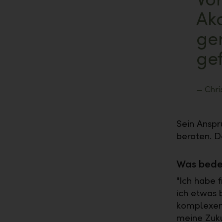
Akq
ge
ge
Chri
Sein Anspr
beraten. D
Was bede
"Ich habe 
ich etwas
komplexen 
meine Zuku