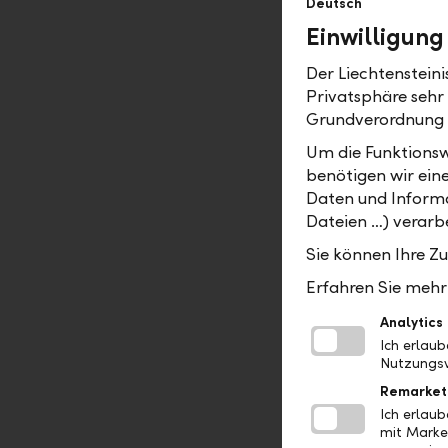
Deutsch
Magazinen,
Einwilligung
Wirtschaft
Seite: übe
Der Liechtenstein
auf Events
Privatsphäre sehr
Grundverordnung
Was unte
Um die Funktionsw
benötigen wir ein
"Ich schät
Daten und Informa
Raum für 
Dateien …) verarbe
ansprechen
Sie können Ihre Z
Christian
Erfahren Sie mehr 
sagst. Do
Analytics
"Die LLB is
Ich erlau
Nutzungsv
um den We
treibt mich
Remarket
Ich erlau
mit meine
mit Marke