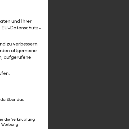
er anderen
sprache
aten und Ihrer
nbanken."
er EU-Datenschutz-
nd zu verbessern,
erden allgemeine
 kann – mit
m, aufgerufene
, Menschen
ufen.
u selbst
e, sondern
 darüber das
au das
emeinsam
ie die Verknüpfung
e Werbung