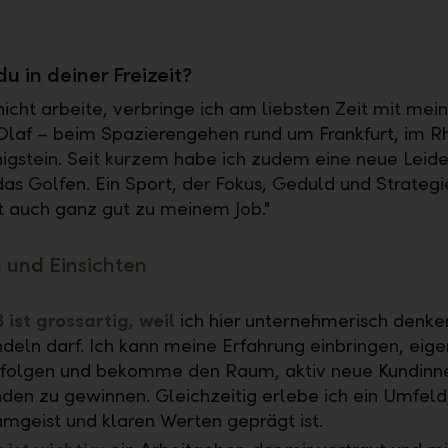
u in deiner Freizeit?
nicht arbeite, verbringe ich am liebsten Zeit mit mein
laf – beim Spazierengehen rund um Frankfurt, im R
nigstein. Seit kurzem habe ich zudem eine neue Leid
das Golfen. Ein Sport, der Fokus, Geduld und Strategi
t auch ganz gut zu meinem Job."
 und Einsichten
 ist grossartig, weil
ich hier unternehmerisch denke
deln darf. Ich kann meine Erfahrung einbringen, eig
folgen und bekomme den Raum, aktiv neue Kundinn
den zu gewinnen. Gleichzeitig erlebe ich ein Umfeld
mgeist und klaren Werten geprägt ist.