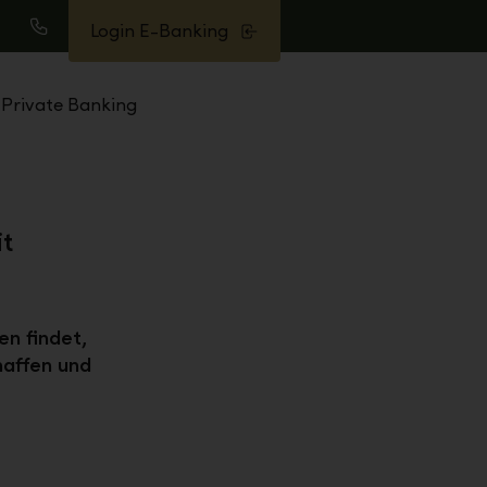
Login E-Banking
uche
Anrufen
Private Banking
t
n findet,
haffen und