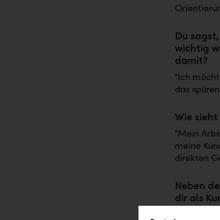
Orientierun
Du sagst,
wichtig w
damit?
"Ich möcht
das spüren
Wie sieht
"Mein Arbei
meine Kund
direkten Ge
Neben dei
dir als K
"Die Sichtb