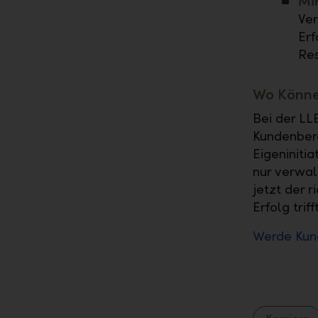
Mir
Ver
Erf
Res
Wo Können
Bei der LL
Kundenbera
Eigeninitia
nur verwal
jetzt der r
Erfolg trifft
Werde Kund