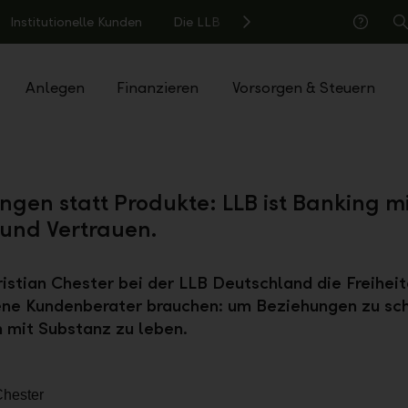
Institutionelle Kunden
Die LLB
S
Hilfe
Anlegen
Finanzieren
Vorsorgen & Steuern
ngen statt Produkte: LLB ist Banking mi
 und Vertrauen.
stian Chester bei der LLB Deutschland die Freiheite
ene Kundenberater brauchen: um Beziehungen zu sc
n mit Substanz zu leben.