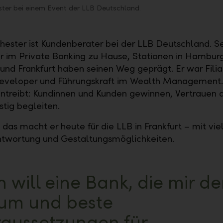
ster bei einem Event der LLB Deutschland.
Chester ist Kundenberater bei der LLB Deutschland. Se
 er im Private Banking zu Hause, Stationen in Hambur
nd Frankfurt haben seinen Weg geprägt. Er war Filial
eveloper und Führungskraft im Wealth Management.
antreibt: Kundinnen und Kunden gewinnen, Vertrauen
stig begleiten.
das macht er heute für die LLB in Frankfurt – mit vie
twortung und Gestaltungsmöglichkeiten.
h will eine Bank, die mir d
um und beste
raussetzungen für