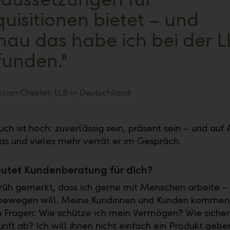
uisitionen bietet – und
nau das habe ich bei der L
funden."
stian Chester, LLB in Deutschland
uch ist hoch: zuverlässig sein, präsent sein – und au
as und vieles mehr verrät er im Gespräch.
utet Kundenberatung für dich?
früh gemerkt, dass ich gerne mit Menschen arbeite –
 bewegen will. Meine Kundinnen und Kunden kommen
Fragen: Wie schütze ich mein Vermögen? Wie sicher
nft ab? Ich will ihnen nicht einfach ein Produkt gebe