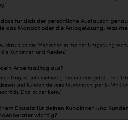
g."
 dass für dich der persönliche Austausch gena
ie das Mandat oder die Anlagelösung. Was me
e, dass sich die Menschen in meiner Umgebung wohl
 die Kundinnen und Kunden."
 dein Arbeitsalltag aus?
tsalltag ist sehr vielseitig. Genau das gefällt mir. Ich 
innen und Kunden da sein: telefonisch, per E-Mail u
spräch. Das ist der Kern."
nem Einsatz für deinen Kundinnen und Kunden:
undenberater wichtig?
arkeit der Bank steigern einerseits: durch Interviews 