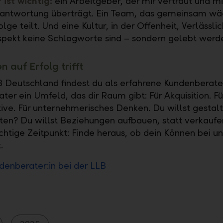
 ist wichtig:
ein Arbeitgeber, der mir vertraut und mi
antwortung überträgt. Ein Team, das gemeinsam wä
olge teilt. Und eine Kultur, in der Offenheit, Verlässli
pekt keine Schlagworte sind – sondern gelebt werd
 auf Erfolg trifft
B Deutschland findest du als erfahrene Kundenberate
ter ein Umfeld, das dir Raum gibt: Für Akquisition. Fü
tive. Für unternehmerisches Denken. Du willst gestalt
ten? Du willst Beziehungen aufbauen, statt verkaufe
ichtige Zeitpunkt: Finde heraus, ob dein Können bei un
.
enberater:in bei der LLB