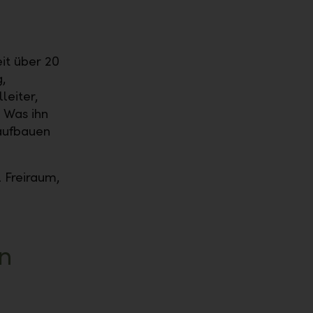
it über 20
g,
leiter,
 Was ihn
 aufbauen
l Freiraum,
en