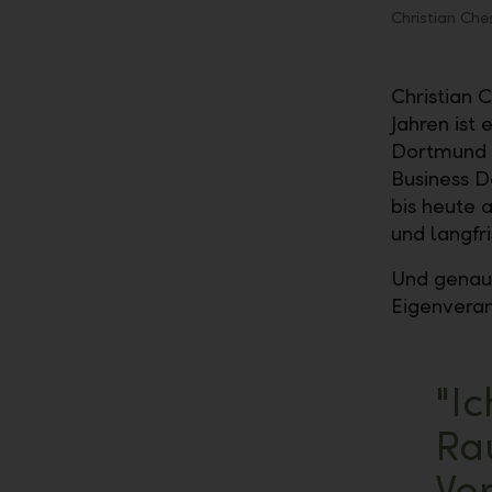
Christian Che
Christian 
Jahren ist
Dortmund u
Business D
bis heute 
und langfri
Und genau 
Eigenveran
"Ic
Ra
Vo