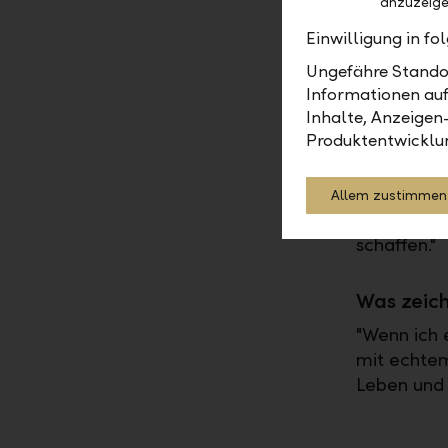
anzuzeige
Einwilligung in f
Ungefähre Standor
Christian Che
Informationen auf
Frankfurt im
Inhalte, Anzeigen
LLB Deutschl
Produktentwicklu
"Vertrauen 
mitgestalt
Allem zustimmen
ich auch f
schaffen."
Was zeich
"Wenn ich 
mit echtem
Leben und 