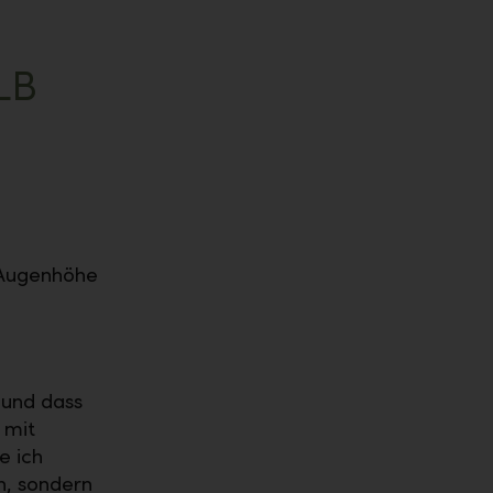
LB
f Augenhöhe
 und dass
 mit
e ich
n, sondern