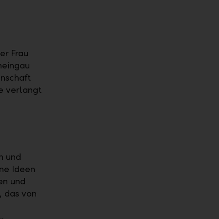
er Frau
heingau
enschaft
e verlangt
n und
ene Ideen
en und
, das von