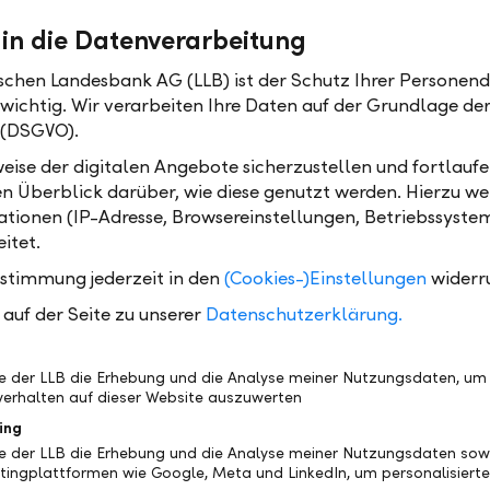
 Auftritte im Radio oder Präsenz bei
 in die Datenverarbeitung
sveranstaltungen. Und natürlich die Akquisition auf d
r Empfehlungen, persönliche Netzwerke, gezielte An
ischen Landesbank AG (LLB) ist der Schutz Ihrer Personend
 oder durch Recherche via LinkedIn und Businessdate
 wichtig. Wir verarbeiten Ihre Daten auf der Grundlage d
 (DSGVO).
rscheidet die LLB von anderen Banken?
eise der digitalen Angebote sicherzustellen und fortlaufe
en Überblick darüber, wie diese genutzt werden. Hierzu w
ze es sehr, dass ich bei der LLB eigenständig arbeiten
tionen (IP-Adresse, Browsereinstellungen, Betriebssyste
unternehmerisches Denken. Ich kann Themen setzen
itet.
, Ideen umsetzen."
ustimmung jederzeit in den
(Cookies-)Einstellungen
widerr
, du bist eher zufällig zur LLB gekommen, wie d
auf der Seite zu unserer
Datenschutzerklärung.
ch wie hat dich die LLB letztlich überzeugt?
t sehr werteorientiert. Hier geht es nicht nur um Ziel
be der LLB die Erhebung und die Analyse meiner Nutzungsdaten, um
erhalten auf dieser Website auszuwerten
g dorthin. Um Vertrauen. Um echtes Teamplay. Gen
 an: Ich will nicht allein erfolgreich sein, sondern g
ing
be der LLB die Erhebung und die Analyse meiner Nutzungsdaten sow
m Team."
tingplattformen wie Google, Meta und LinkedIn, um personalisiert