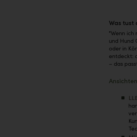
Was tust d
"Wenn ich 
und Hund O
oder in Kö
entdeckt: 
– das pass
Ansichten
LLB
han
ver
Kun
Tea