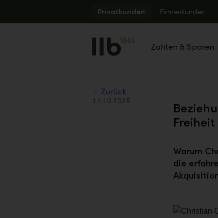
Alerts.Headline
Privatkunden
Firmenkunden
Zahlen & Sparen
Zurück
14.10.2025
Beziehu
Freiheit
Warum Chri
die erfahr
Akquisitio