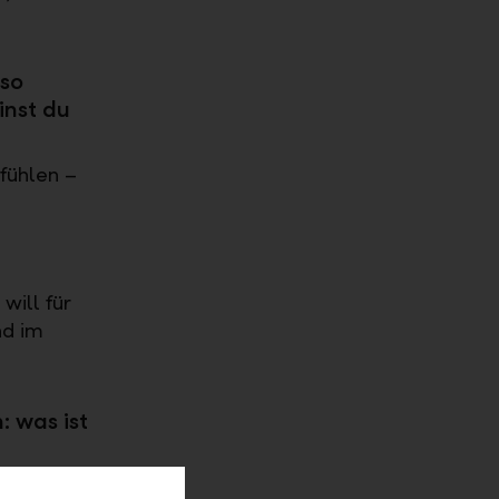
uso
inst du
fühlen –
will für
nd im
 was ist
in