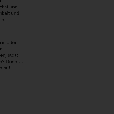
r
chst und
chkeit und
en.
rin oder
r
en, statt
n? Dann ist
s auf