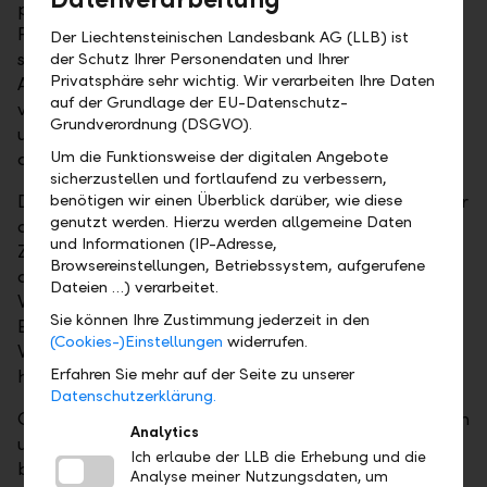
profitieren? Möchten Sie, dass Ihr Partner oder Ihre
Partnerin so lange darin wohnen kann, wie er oder
Der Liechtensteinischen Landesbank AG (LLB) ist
sie möchte? Sollen Kinder, Enkelkinder oder andere
der Schutz Ihrer Personendaten und Ihrer
Privatsphäre sehr wichtig. Wir verarbeiten Ihre Daten
Angehörige das Haus nutzen oder es vielleicht
auf der Grundlage der EU-Datenschutz-
verkaufen? Und wie lassen sich Pflichtteile einhalten
Grundverordnung (DSGVO).
und mögliche Nachteile für einzelne Erben
Um die Funktionsweise der digitalen Angebote
ausgleichen?
sicherzustellen und fortlaufend zu verbessern,
Doch die Nachlassplanung umfasst weit mehr als nur
benötigen wir einen Überblick darüber, wie diese
genutzt werden. Hierzu werden allgemeine Daten
das Wohneigentum. Sie ist ein komplexes
und Informationen (IP-Adresse,
Zusammenspiel aus rechtlichen, finanziellen und oft
Browsereinstellungen, Betriebssystem, aufgerufene
auch emotionalen Entscheidungen. Es geht darum,
Dateien …) verarbeitet.
Werte zu sichern, Steuern zu optimieren,
Sie können Ihre Zustimmung jederzeit in den
Erbstreitigkeiten zu vermeiden und individuelle
(Cookies-)Einstellungen
widerrufen.
Wünsche so umzusetzen, dass sie rechtlich Bestand
Erfahren Sie mehr auf der Seite zu unserer
haben.
Datenschutzerklärung.
Genau hier kommen wir ins Spiel: Unsere Expertinnen
Analytics
und Experten für Finanz- und Nachlassplanung
Ich erlaube der LLB die Erhebung und die
begleiten Sie Schritt für Schritt. In unserer 360°-
Analyse meiner Nutzungsdaten, um