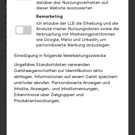
Beratung betrachten wir all Ihre Vermögenswerte –
darüber das Nutzungsverhalten auf
dieser Website auszuwerten
von Immobilien über Wertpapiere bis hin zu
persönlichen Sammlungen – und stimmen diese auf
Remarketing
Ihre individuellen Ziele ab. So stellen wir sicher, dass
Ich erlaube der LLB die Erhebung und die
Analyse meiner Nutzungsdaten sowie die
nichts übersehen wird und Ihr Nachlass geordnet
Verknüpfung mit Marketingplattformen
weitergegeben werden kann. Vereinbaren Sie einen
wie Google, Meta und LinkedIn, um
Termin für ein persönliches Gespräch – telefonisch
personalisierte Werbung anzuzeigen.
unter +423 236 88 11 oder online unter
Einwilligung in folgende Verarbeitungszwecke
llb.li/vorsorge
.
Ungefähre Standortdaten verwenden.
Geräteeigenschaften zur Identifikation aktiv
abfragen. Informationen auf einem Gerät speichern
und/oder abrufen. Personalisierte Anzeigen und
Finanzieren
Vorsorge
Nachlass
Inhalte, Anzeigen- und Inhaltsmessungen,
Erkenntnisse über Zielgruppen und
Produktentwicklungen.
Anlegen
Teilen
Drucken