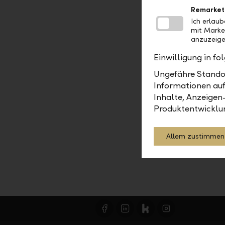
Weitere In
Remarket
telefonisc
Ich erlau
mit Marke
anzuzeige
Einwilligung in f
Ungefähre Standor
2025
Informationen auf
Inhalte, Anzeigen
Produktentwicklu
Allem zustimmen