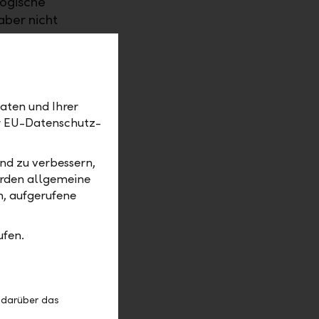
logische
ber nicht
und
ch? Dieser
aten und Ihrer
wichtigen
er EU-Datenschutz-
rüfen und
r seine
nd zu verbessern,
gespart
erden allgemeine
ur Träume
m, aufgerufene
en.
ufen.
 und
, nichts zu
espräch.
 darüber das
e da.