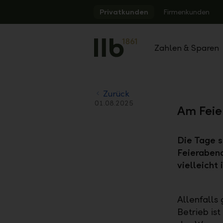
Alerts.Headline
Privatkunden
Firmenkunden
Zahlen & Sparen
Zurück
01.08.2025
Am Feie
Die Tage s
Feierabend
vielleicht
Allenfalls
Betrieb is