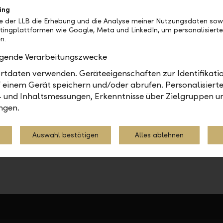
formationen erhalten Sie online unter
llb.li/hypothek
ing
h unter +423 236 93 30.
be der LLB die Erhebung und die Analyse meiner Nutzungsdaten sow
tingplattformen wie Google, Meta und LinkedIn, um personalisiert
n.
olgende Verarbeitungszwecke
tdaten verwenden. Geräteeigenschaften zur Identifikatio
Finanzieren
 einem Gerät speichern und/oder abrufen. Personalisiert
- und Inhaltsmessungen, Erkenntnisse über Zielgruppen u
ngen.
Teilen
Drucken
Auswahl bestätigen
Alles ablehnen