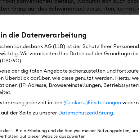
 noch konventionell beheizt, wodurch sich auch öko
llen. Ganz auf das Schwimmbad verzichten, kommt a
Zu angenehm ist die Abkühlung und zu schön sind die
en, als sich die Kinder Nachmittage lang austobten 
 in die Datenverarbeitung
Becken soll es also sein – oder doch ein Schwimmtei
ischen Landesbank AG (LLB) ist der Schutz Ihrer Personend
e Vorteile bieten und für die Tier- und Pflanzenwelt 
 wichtig. Wir verarbeiten Ihre Daten auf der Grundlage d
 schaffen. Es lohnt sich also auch Alternativen zu p
 (DSGVO).
raten zu lassen. Gut beraten ist in jedem Fall, wer fü
eise der digitalen Angebote sicherzustellen und fortlaufe
mer genügend Mittel zur Verfügung hat. Clever an
en Überblick darüber, wie diese genutzt werden. Hierzu w
greich angelegt, kann ein solcher Grundstock nicht n
tionen (IP-Adresse, Browsereinstellungen, Betriebssyste
sondern auch helfen den Wert der Immobilie zu erhalt
itet.
ustimmung jederzeit in den
(Cookies-)Einstellungen
widerr
ht? Die Fachexperten der LLB stehen Ihnen zur Seite
en Sie dabei, Ihre Möglichkeiten auszuloten. Unsere
auf der Seite zu unserer
Datenschutzerklärung.
 Beratung berücksichtigt alle Aspekte und hilft Ihnen
 Vereinbaren Sie einen Termin für ein persönliches G
be der LLB die Erhebung und die Analyse meiner Nutzungsdaten, um
denberaterinnen und Kundenberater sind gerne für Si
erhalten auf dieser Website auszuwerten