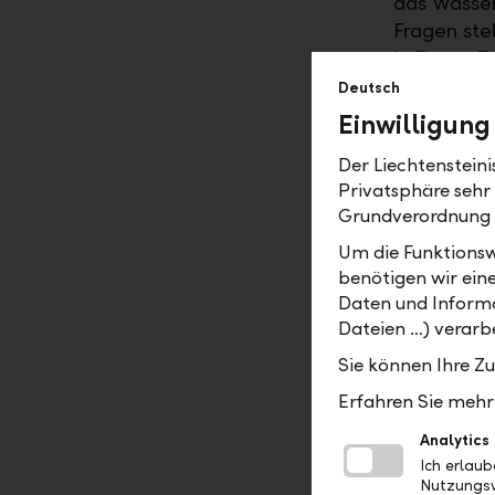
das Wasser
Fragen ste
in Frage: 
Erinnerung
Deutsch
spielten.
Einwilligung
Ein neues 
Der Liechtenstein
würde viel
Privatsphäre sehr
Lebensraum
Grundverordnung
sich gut be
Um die Funktionsw
Wünsche im
benötigen wir ein
oder ertra
Daten und Informa
erfüllen, 
Dateien …) verarbe
Sie können Ihre Z
Wie das ge
unterstütz
Erfahren Sie mehr 
umfassende
Analytics
übersehen.
Ich erlau
Unsere Kun
Nutzungsv