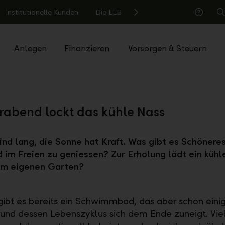
Institutionelle Kunden
Die LLB
S
Hilfe
Anlegen
Finanzieren
Vorsorgen & Steuern
rabend lockt das kühle Nass
ind lang, die Sonne hat Kraft. Was gibt es Schöneres
 im Freien zu geniessen? Zur Erholung lädt ein kühl
 im eigenen Garten?
 gibt es bereits ein Schwimmbad, das aber schon einig
t und dessen Lebenszyklus sich dem Ende zuneigt. Viel