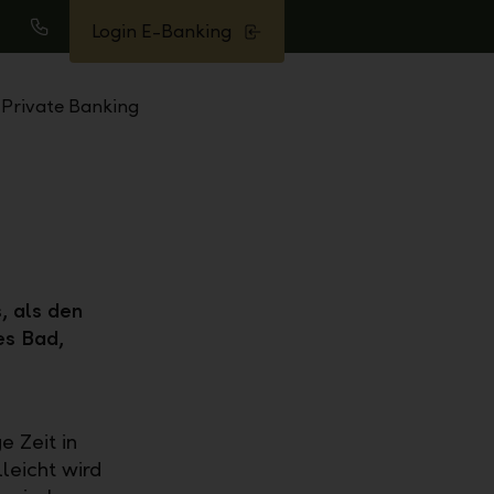
Login E-Banking
uche
Anrufen
Private Banking
, als den
es Bad,
e Zeit in
leicht wird