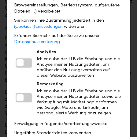
Stabilität mit massgeschneiderten Lösungen und gibt
Browsereinstellungen, Betriebssystem, aufgerufene
Unternehmen die nötige Sicherheit, um erfolgreich
Dateien …) verarbeitet.
auf Kurs zu bleiben.
Sie können Ihre Zustimmung jederzeit in den
(Cookies-)Einstellungen
widerrufen.
Mehr als eine Bank
Erfahren Sie mehr auf der Seite zu unserer
Für die Firmenkunden in Liechtenstein ist die LLB weit
Datenschutzerklärung.
mehr als eine traditionelle Bank. Sie bietet ein
umfassendes Dienstleistungsangebot, das weit über
Analytics
klassische Finanzlösungen hinausgeht - von der
Ich erlaube der LLB die Erhebung und die
Analyse meiner Nutzungsdaten, um
Unterstützung in Liquiditätsfragen über
darüber das Nutzungsverhalten auf
Finanzierungsmöglichkeiten bis hin zur strategischen
dieser Website auszuwerten
Beratung für die Zukunft des Unternehmens.
Remarketing
Ich erlaube der LLB die Erhebung und die
Die LLB versteht es, ihren Firmenkunden bei
Analyse meiner Nutzungsdaten sowie die
zukunftsgerichteten Projekten zuverlässig zur Seite
Verknüpfung mit Marketingplattformen
zu stehen und so deren Fortbestand und die
wie Google, Meta und LinkedIn, um
Weiterentwicklung zu sichern.
personalisierte Werbung anzuzeigen.
Einwilligung in folgende Verarbeitungszwecke
Ein entscheidender Faktor ist dabei die Kundennähe.
Die LLB setzt auf persönlichen Kontakt und
Ungefähre Standortdaten verwenden.