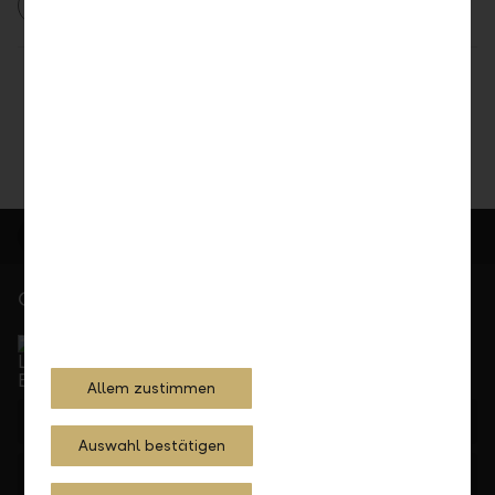
2024
Firmenkunden
Unternehmen
Teilen
Drucken
Gerne für Sie da
Service Direkt
Telefonisch erreichbar von Montag bis Freitag, 08.00
bis 17.30 Uhr
Allem zustimmen
+423 236 88 11
Auswahl bestätigen
Feedback
Anfrage