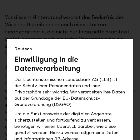
Vor diesem Hintergrund wächst das Bedürfnis der
Wirtschaftstreibenden nach einer starken
Finanzpartnerin, die nicht nur finanzielle Stabilität
bietet, sondern auch ein tiefes Verständnis für die
spezifischen Bedürfnisse der liechtensteinischen
Deutsch
Unternehmerinnen und Unternehmer mitbringt.
Einwilligung in die
Antwort auf die aktuellen Herausforderungen
Datenverarbeitung
Unternehmen in Liechtenstein spüren heute den
Der Liechtensteinischen Landesbank AG (LLB) ist
Druck, rasch auf Veränderungen zu reagieren und
der Schutz Ihrer Personendaten und Ihrer
dabei strategisch klug zu handeln. Denn die globalen
Privatsphäre sehr wichtig. Wir verarbeiten Ihre Daten
wirtschaftlichen Turbulenzen machen auch vor
auf der Grundlage der EU-Datenschutz-
Grundverordnung (DSGVO).
einem kleinen Markt wie Liechtenstein nicht halt.
Hier kommt die LLB als eine der
Um die Funktionsweise der digitalen Angebote
vertrauenswürdigsten Banken der Welt ins Spiel: Mit
sicherzustellen und fortlaufend zu verbessern,
benötigen wir einen Überblick darüber, wie diese
über 160 Jahren Erfahrung im Bankgeschäft und tief
genutzt werden. Hierzu werden allgemeine Daten
verwurzelt in der regionalen Wirtschaft verbindet sie
und Informationen (IP-Adresse,