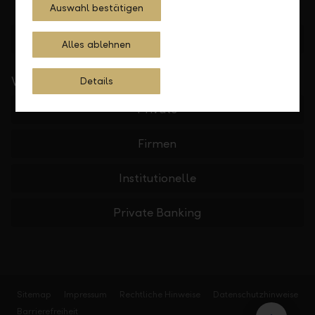
Auswahl bestätigen
Standorte finden
Alles ablehnen
Wichtige Links
Details
Private
Firmen
Institutionelle
Private Banking
Sitemap
Impressum
Rechtliche Hinweise
Datenschutzhinweise
Barrierefreiheit