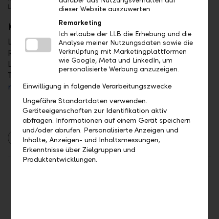
darüber das Nutzungsverhalten auf
Landesbank AG
dieser Website auszuwerten
Remarketing
Kontakt
Ich erlaube der LLB die Erhebung und die
Liechtensteinische Landesbank AG
Analyse meiner Nutzungsdaten sowie die
Verknüpfung mit Marketingplattformen
René Bär
wie Google, Meta und LinkedIn, um
Leiter Finanzplanung und Steuern
personalisierte Werbung anzuzeigen.
T +423 236 92 29
Einwilligung in folgende Verarbeitungszwecke
rene.baer@llb.li
Ungefähre Standortdaten verwenden.
Geräteeigenschaften zur Identifikation aktiv
abfragen. Informationen auf einem Gerät speichern
und/oder abrufen. Personalisierte Anzeigen und
2023
Firmenkunden
Inhalte, Anzeigen- und Inhaltsmessungen,
Erkenntnisse über Zielgruppen und
Produktentwicklungen.
Teilen
Drucken