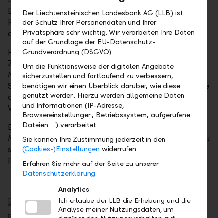
Entwicklung, Vermögen und Schulden oder
Der Liechtensteinischen Landesbank AG (LLB) ist
Rahmenbedingungen im Unternehmen sind Aspekte,
der Schutz Ihrer Personendaten und Ihrer
Privatsphäre sehr wichtig. Wir verarbeiten Ihre Daten
die beleuchtet werden sollten.
auf der Grundlage der EU-Datenschutz-
Hat man den Überblick, kann man seine finanzielle
Grundverordnung (DSGVO).
Zukunft planen. Die möglichen Überlegungen und
Um die Funktionsweise der digitalen Angebote
Massnahmen sind vielfältig: Anlegen einer
sicherzustellen und fortlaufend zu verbessern,
Sparquote, Pensionskasseneinkäufe, Bezug von Rente
benötigen wir einen Überblick darüber, wie diese
genutzt werden. Hierzu werden allgemeine Daten
oder Kapital aus der Pensionskasse,
und Informationen (IP-Adresse,
Vermögensstrukturierung und Testament.
Browsereinstellungen, Betriebssystem, aufgerufene
Dateien …) verarbeitet.
Eine sorgfältige Finanzplanung hilft, geeignete
Massnahmen zu ergreifen und deren Auswirkungen zu
Sie können Ihre Zustimmung jederzeit in den
simulieren. Es empfiehlt sich, auf die Erfahrung von
(Cookies-)Einstellungen
widerrufen.
Fachpersonen zu zählen und sich beraten zu lassen.
Erfahren Sie mehr auf der Seite zu unserer
Datenschutzerklärung.
Analytics
Ich erlaube der LLB die Erhebung und die
Analyse meiner Nutzungsdaten, um
René Bär, Leiter Finanzplanung und Steuern, Liechtensteinische