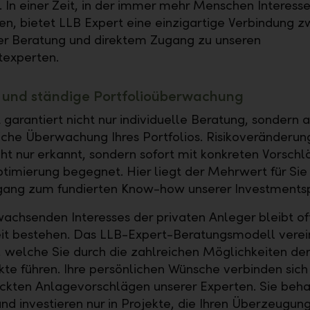
t. In einer Zeit, in der immer mehr Menschen Interess
en, bietet LLB Expert eine einzigartige Verbindung z
ler Beratung und direktem Zugang zu unseren
texperten.
 und ständige Portfolioüberwachung
 garantiert nicht nur individuelle Beratung, sondern 
liche Überwachung Ihres Portfolios. Risikoveränderu
ht nur erkannt, sondern sofort mit konkreten Vorschl
ptimierung begegnet. Hier liegt der Mehrwert für Sie
gang zum fundierten Know-how unserer Investmentsp
wachsenden Interesses der privaten Anleger bleibt of
it bestehen. Das LLB-Expert-Beratungsmodell verei
, welche Sie durch die zahlreichen Möglichkeiten der
te führen. Ihre persönlichen Wünsche verbinden sich 
ckten Anlagevorschlägen unserer Experten. Sie beha
und investieren nur in Projekte, die Ihren Überzeugun