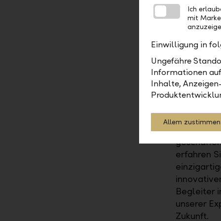
Ich erlau
innovative
mit Marke
investiert
anzuzeige
regelmäss
Einwilligung in f
Ertrag und 
Abgleiche 
Ungefähre Standor
Informationen auf
schaffen ei
Inhalte, Anzeigen
Produktentwicklu
LLB Exper
Entdecken 
Allem zustimmen
wird nicht 
geschaffen
erfahren S
einzigarti
innovative
Begleiter 
unserer Ex
Zukunft.