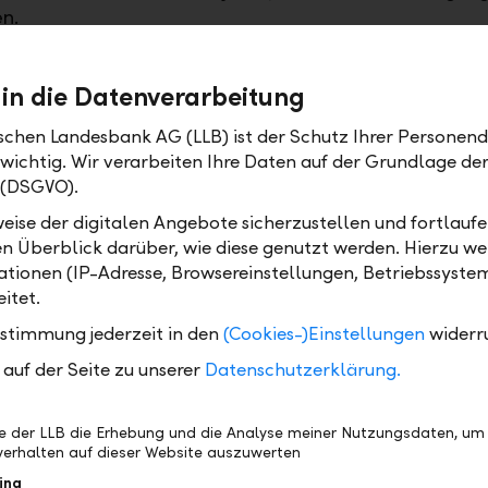
n.
it und Überwachung im Fokus
 in die Datenverarbeitung
t" bietet Ihnen nicht nur eine Anlagelösung, sondern
ischen Landesbank AG (LLB) ist der Schutz Ihrer Personend
 Sicherheit und Überwachung Ihrer Investments. Ihr
 wichtig. Wir verarbeiten Ihre Daten auf der Grundlage d
e Anlagestrategie steht im Mittelpunkt, und Sie habe
 (DSGVO).
t, sie individuell anzupassen. Die regelmässige, auf
eise der digitalen Angebote sicherzustellen und fortlaufe
iche Überwachung Ihrer Strategie gewährleistet, das
en Überblick darüber, wie diese genutzt werden. Hierzu w
nderungen sofort erkannt werden. Bei Kauf- und
tionen (IP-Adresse, Browsereinstellungen, Betriebssyste
tscheidungen unterliegt jede Entscheidung einer str
itet.
üfung, und alle Entscheidungen werden transparent 
ltig protokolliert. Bestätigungen von Anlagevorschlä
ustimmung jederzeit in den
(Cookies-)Einstellungen
widerr
king und detaillierte Steuerauszüge tragen weiterhi
auf der Seite zu unserer
Datenschutzerklärung.
ten und partnerschaftlichen Zusammenarbeit bei.
be der LLB die Erhebung und die Analyse meiner Nutzungsdaten, um
erliche Optimierung und Performance
erhalten auf dieser Website auszuwerten
uierliche Optimierung und Performance Ihres Portfoli
ing