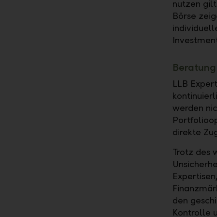
nutzen gil
Börse zeig
individuel
Investmen
Beratung
LLB Expert
kontinuier
werden nic
Portfolioo
direkte Zu
Trotz des 
Unsicherhe
Expertisen
Finanzmärk
den geschi
Kontrolle 