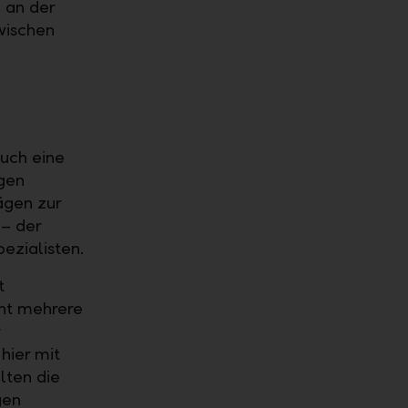
e an der
wischen
auch eine
ngen
ägen zur
 – der
ezialisten.
t
nt mehrere
hier mit
lten die
gen