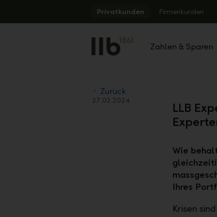
Alerts.Headline
Privatkunden
Firmenkunden
Zahlen & Sparen
Zurück
27.02.2024
LLB Exp
Expert
Wie behalt
gleichzeit
massgesch
Ihres Port
Krisen sin