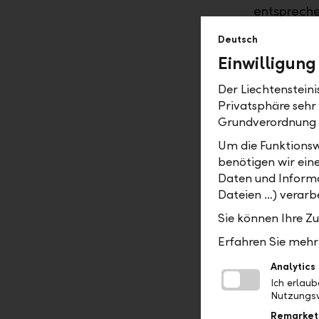
entspreche
Deutsch
Sicherhe
Einwilligung
"LLB Exper
Der Liechtenstein
umfassende
Privatsphäre sehr
persönlich
Grundverordnung
Möglichkei
Um die Funktionsw
sogar tägl
benötigen wir ein
Risikoverä
Daten und Informa
Verkaufsen
Dateien …) verarbe
Eignungspr
und sorgfä
Sie können Ihre Z
Mobile Ban
Erfahren Sie mehr 
transparen
Analytics
Ich erlau
Kontinui
Nutzungsv
Die kontin
Remarket