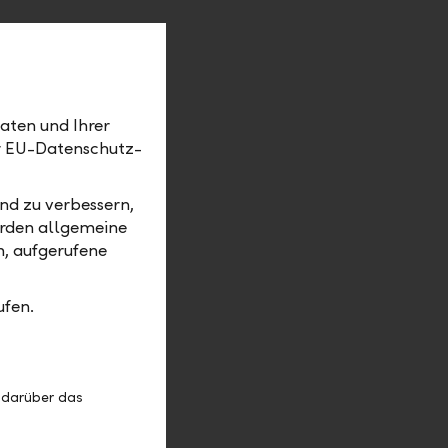
 auch
aten und Ihrer
e
er EU-Datenschutz-
n die
 Wunsch
nd zu verbessern,
s
erden allgemeine
m, aufgerufene
engen
dargestellt
gen via
ufen.
n zu einer
 darüber das
os wird mit