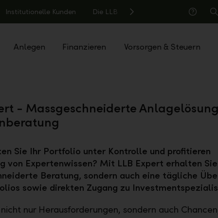
Institutionelle Kunden
Die LLB
S
Hilfe
Anlegen
Finanzieren
Vorsorgen & Steuern
ert - Massgeschneiderte Anlagelösung
enberatung
en Sie Ihr Portfolio unter Kontrolle und profitieren
ig von Expertenwissen? Mit LLB Expert erhalten Sie 
neiderte Beratung, sondern auch eine tägliche Üb
folios sowie direkten Zugang zu Investmentspezialis
d nicht nur Herausforderungen, sondern auch Chancen,