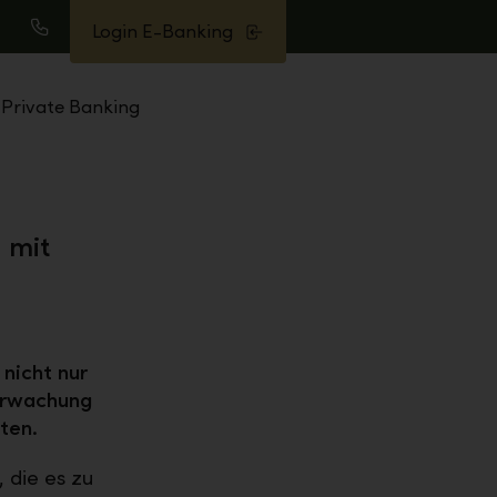
Login E-Banking
uche
Anrufen
Private Banking
 mit
nicht nur
erwachung
ten.
 die es zu