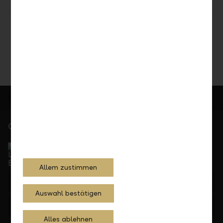
Teilen
Drucken
Gerne für Sie da
Service Direkt
Telefonisch erreichbar von Montag bis Freitag, 08.00
bis 17.30 Uhr
Allem zustimmen
+423 236 88 11
Auswahl bestätigen
Feedback
Anfrage
Alles ablehnen