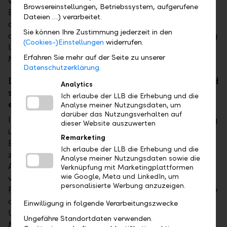
viele andere Faktoren beeinflussen die Entscheidung.
Browsereinstellungen, Betriebssystem, aufgerufene
Es gilt, verschiedene Szenarien durchzudenken und
Dateien …) verarbeitet.
die Vor- und Nachteile der verschiedenen Varianten
Sie können Ihre Zustimmung jederzeit in den
abzuwägen, um dann bewusst zu entscheiden. Häufig
(Cookies-)Einstellungen
widerrufen.
liegt die Wahrheit irgendwo in der Mitte bei einem
Erfahren Sie mehr auf der Seite zu unserer
Mischbezug.
Datenschutzerklärung.
Die Idee der Frühpensionierung mag verlockend
Analytics
sein, aber welche Auswirkungen hat sie
Ich erlaube der LLB die Erhebung und die
eigentlich auf die Altersrenten?
Analyse meiner Nutzungsdaten, um
darüber das Nutzungsverhalten auf
Im Allgemeinen verfügt man nach der Pensionierung
dieser Website auszuwerten
über weniger Einkommen als während der
Remarketing
Erwerbsphase. Eine Frühpensionierung führt zu
Ich erlaube der LLB die Erhebung und die
zusätzlichen Einbussen. Zum einen werden in der
Analyse meiner Nutzungsdaten sowie die
AHV-Kürzungssätze angewendet, wenn der Bezug
Verknüpfung mit Marketingplattformen
wie Google, Meta und LinkedIn, um
vorzeitig erfolgt. Zum anderen fehlen in der
personalisierte Werbung anzuzeigen.
Pensionskasse die Spargutschriften sowie Zinserträge
der letzten Erwerbsjahre und zusätzlich wird der
Einwilligung in folgende Verarbeitungszwecke
Umwandlungssatz bei vorzeitigem Bezug reduziert.
Ungefähre Standortdaten verwenden.
Mit guten 20 Prozent Kürzung der AHV-Leistungen