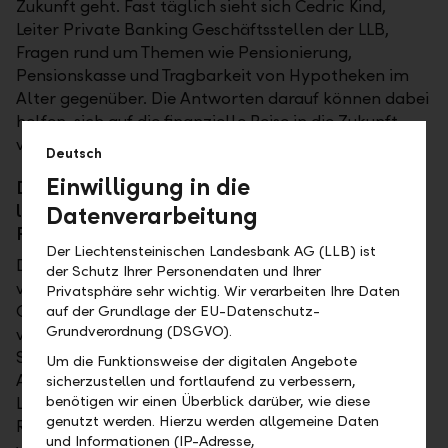
Zukunft geht. Fast täglich sieht sich Cedric Kind,
Leiter Private Banking Geschäftsstellen der LLB,
Fragen rund um Themen wie Pensionierung,
Pensionskasse und Tragbarkeit von Hypotheken im
Alter gegenüber. Die Antworten darauf können dabei
helfen, sich auf die finanzielle Reise in die Zukunft
vorzubereiten.
Deutsch
Einwilligung in die
Die zentrale Frage jeder Pensionsplanung
lautet: "Rente oder Kapital aus der
Datenverarbeitung
Pensionskasse?"
Der Liechtensteinischen Landesbank AG (LLB) ist
Diese Entscheidung ist äusserst individuell und hängt
der Schutz Ihrer Personendaten und Ihrer
von verschiedenen Faktoren ab. Die Höhe der
Privatsphäre sehr wichtig. Wir verarbeiten Ihre Daten
Guthaben und Umwandlungssätze sind nur zwei von
auf der Grundlage der EU-Datenschutz-
Grundverordnung (DSGVO).
vielen. Die persönlichen Bedürfnisse, die familiäre
Situation wie zum Beispiel Zivilstand oder
Um die Funktionsweise der digitalen Angebote
Altersdifferenz von Partnern, Gesundheit und
sicherzustellen und fortlaufend zu verbessern,
benötigen wir einen Überblick darüber, wie diese
Lebenserwartung, Risikofähigkeit und
genutzt werden. Hierzu werden allgemeine Daten
Risikobereitschaft bei Anlageentscheidungen und
und Informationen (IP-Adresse,