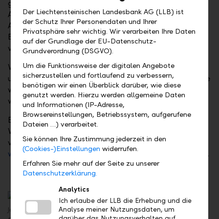
geboten. Elementar ist eine fortlaufende
Der Liechtensteinischen Landesbank AG (LLB) ist
Aktualisierung des Computer-Betriebssystems, des
der Schutz Ihrer Personendaten und Ihrer
Antivirusprogramms und des Browsers. Das E-
Privatsphäre sehr wichtig. Wir verarbeiten Ihre Daten
Banking-Passwort darf nicht für andere Log-ins
auf der Grundlage der EU-Datenschutz-
verwendet werden.
Grundverordnung (DSGVO).
Um die Funktionsweise der digitalen Angebote
Vom E-Banking sollte man sich manuell abmelden
sicherzustellen und fortlaufend zu verbessern,
und nicht nur den Browser schliessen. Auf der Website
benötigen wir einen Überblick darüber, wie diese
www.ebas.ch der Hochschule Luzern finden Sie
genutzt werden. Hierzu werden allgemeine Daten
weitere hilfreiche Tipps und Anleitungen.
und Informationen (IP-Adresse,
Browsereinstellungen, Betriebssystem, aufgerufene
Beim E-Banking der LLB werden laufend neueste
Dateien …) verarbeitet.
Verfahren und Methoden zur Cybersicherheit
Sie können Ihre Zustimmung jederzeit in den
verwendet. Weitere Informationen gibt es auf
(Cookies-)Einstellungen
widerrufen.
www.llb.li/onlinebanking
und auf
www.llb.li/mobile
.
Erfahren Sie mehr auf der Seite zu unserer
Datenschutzerklärung.
Analytics
Ich erlaube der LLB die Erhebung und die
Analyse meiner Nutzungsdaten, um
Jousry Abdel-Khalek, Leiter Group Business Risk Management,
darüber das Nutzungsverhalten auf
<br>Liechtensteinische Landesbank AG