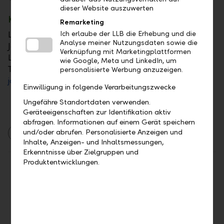
dieser Website auszuwerten
Kontakt
Remarketing
Ich erlaube der LLB die Erhebung und die
Liechtensteinische Landesbank AG
Analyse meiner Nutzungsdaten sowie die
Jousry Abdel-Khalek
Verknüpfung mit Marketingplattformen
Leiter Group Business Risk Management
wie Google, Meta und LinkedIn, um
T +
423 236 85 23
personalisierte Werbung anzuzeigen.
jousry.abdel-khalek@llb.li
Einwilligung in folgende Verarbeitungszwecke
Ungefähre Standortdaten verwenden.
Geräteeigenschaften zur Identifikation aktiv
abfragen. Informationen auf einem Gerät speichern
und/oder abrufen. Personalisierte Anzeigen und
2023
Firmenkunden
Inhalte, Anzeigen- und Inhaltsmessungen,
Erkenntnisse über Zielgruppen und
Produktentwicklungen.
Teilen
Drucken