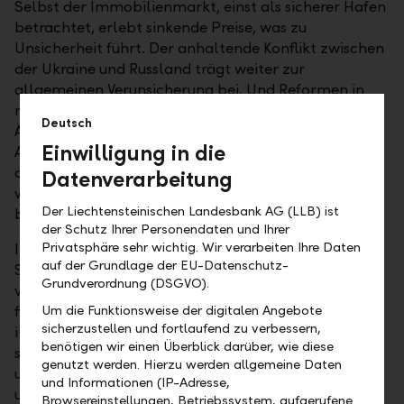
Selbst der Immobilienmarkt, einst als sicherer Hafen
betrachtet, erlebt sinkende Preise, was zu
Unsicherheit führt. Der anhaltende Konflikt zwischen
der Ukraine und Russland trägt weiter zur
allgemeinen Verunsicherung bei. Und Reformen in
mehreren Rentensystemen in Europa verstärken die
Deutsch
Ängste der Bürgerinnen und Bürger hinsichtlich ihrer
Einwilligung in die
Altersvorsorge. Hinzu kommen Sorgen über
demografische Entwicklungen und deren
Datenverarbeitung
weitreichende Auswirkungen, die uns zusätzlich
Der Liechtensteinischen Landesbank AG (LLB) ist
beunruhigen.
der Schutz Ihrer Personendaten und Ihrer
Privatsphäre sehr wichtig. Wir verarbeiten Ihre Daten
In dieser turbulenten Zeit gewinnt finanzielle
auf der Grundlage der EU-Datenschutz-
Sicherheit zunehmend an Bedeutung, unabhängig
Grundverordnung (DSGVO).
von Alter, Lebensumständen oder Einkommen. Die
finanzielle Sicherheit ermöglicht es Ihnen, Ihre
Um die Funktionsweise der digitalen Angebote
sicherzustellen und fortlaufend zu verbessern,
individuellen Lebensziele zu verwirklichen und
benötigen wir einen Überblick darüber, wie diese
schützt vor der allgemeinen Unsicherheit. Sie
genutzt werden. Hierzu werden allgemeine Daten
umfasst sowohl kurzfristige Rücklagen für
und Informationen (IP-Adresse,
unvorhergesehene Ausgaben als auch langfristige
Browsereinstellungen, Betriebssystem, aufgerufene