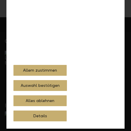
Gerne für Sie da
Service Direkt
Telefonisch erreichbar von Montag bis Freitag, 08.00
bis 17.30 Uhr
Allem zustimmen
+423 236 88 11
Auswahl bestätigen
Feedback
Anfrage
Alles ablehnen
In Ihrer Nähe
Details