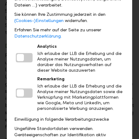
Altersvorsorgepläne, die Ihnen finanzielle
Dateien …) verarbeitet.
Sorgenfreiheit im Ruhestand bieten. Angesichts der
Sie können Ihre Zustimmung jederzeit in den
Unvorhersehbarkeit des Lebens ist finanzielle
(Cookies-)Einstellungen
widerrufen.
Sicherheit der Schlüssel, um Ihren Lebensstandard
Erfahren Sie mehr auf der Seite zu unserer
trotz aller Veränderungen aufrechtzuerhalten.
Datenschutzerklärung.
Die Strategie zur Stabilität
Analytics
Ich erlaube der LLB die Erhebung und die
Finanzielle Sicherheit erfordert sorgfältige Planung
Analyse meiner Nutzungsdaten, um
und strategisches Denken, sowohl kurz- als auch
darüber das Nutzungsverhalten auf
langfristig. Dazu gehört die regelmässige
dieser Website auszuwerten
Überprüfung Ihrer finanziellen Situation und die
Remarketing
genaue Analyse Ihrer Einnahmen und Ausgaben. Eine
Ich erlaube der LLB die Erhebung und die
strategische Vermögensstrukturierung, die Ihre
Analyse meiner Nutzungsdaten sowie die
Verknüpfung mit Marketingplattformen
individuelle Risikobereitschaft und langfristigen Ziele
wie Google, Meta und LinkedIn, um
berücksichtigt, ist ebenso entscheidend. Nicht zuletzt
personalisierte Werbung anzuzeigen.
spielt eine umfassende Nachlass- und Steuerplanung
eine zentrale Rolle bei der Gewährleistung
Einwilligung in folgende Verarbeitungszwecke
finanzieller Sicherheit.
Ungefähre Standortdaten verwenden.
Geräteeigenschaften zur Identifikation aktiv