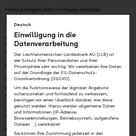
Vielen Anlegern fehlt in Phasen erhöhter
geopolitischer Risiken oder wirtschaftlicher
Unsicherheit der Mut zum Einstieg. Oft wird (zu
Deutsch
lange) gewartet. Wann der "richtige" Zeitpunkt für
Einwilligung in die
eine Investition ist, weiss man immer erst im
Datenverarbeitung
Nachhinein. Durch gestaffeltes Investieren kann man
das Risiko des "falschen" Einstiegszeitpunkts aber
Der Liechtensteinischen Landesbank AG (LLB) ist
minimieren. Bestens umsetzen lässt sich das mit
der Schutz Ihrer Personendaten und Ihrer
einem Anlageplan.
Privatsphäre sehr wichtig. Wir verarbeiten Ihre Daten
auf der Grundlage der EU-Datenschutz-
Besser systematisch als "zufällig" investieren
Grundverordnung (DSGVO).
Ein solcher systematischer Einstieg sollte nach
Um die Funktionsweise der digitalen Angebote
sicherzustellen und fortlaufend zu verbessern,
einem definierten Mechanismus erfolgen. Die
benötigen wir einen Überblick darüber, wie diese
Investitionssumme wird stufenweise investiert, das
genutzt werden. Hierzu werden allgemeine Daten
angestrebte Portfoliovolumen sorgfältig, in
und Informationen (IP-Adresse,
regelmässigen und überschaubaren Schritten
Browsereinstellungen, Betriebssystem, aufgerufene
aufgebaut. Das ermöglicht zudem, bei niedrigeren
Dateien …) verarbeitet.
Kursen mehr Wertpapiere zu kaufen als bei höheren.
Sie können Ihre Zustimmung jederzeit in den