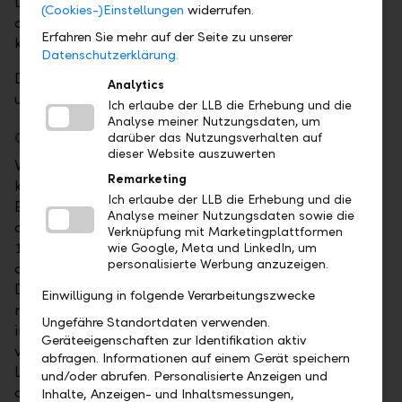
Dies hat den erfreulichen Effekt, dass die Papiere zu
(Cookies-)Einstellungen
widerrufen.
attraktiven Durchschnittspreisen gekauft werden
Erfahren Sie mehr auf der Seite zu unserer
können ("Durchschnittspreis-Effekt").
Datenschutzerklärung.
Dadurch verringert sich die Gefahr des "Kaufs im
Analytics
ungünstigsten Moment" markant.
Ich erlaube der LLB die Erhebung und die
Analyse meiner Nutzungsdaten, um
Clever investieren mit einem Anlageplan
darüber das Nutzungsverhalten auf
dieser Website auszuwerten
Von diesem Vorteil des gestaffelten Investments
Remarketing
können Anleger auch profitieren, indem sie eine
Ich erlaube der LLB die Erhebung und die
Einmaleinlage mit einem Anlageplan verbinden. Bei
Analyse meiner Nutzungsdaten sowie die
der LLB können Kunden bereits ab einem Betrag von
Verknüpfung mit Marketingplattformen
10'000 Franken problemlos und systematisch von
wie Google, Meta und LinkedIn, um
personalisierte Werbung anzuzeigen.
der Entwicklung an den Finanzmärkten profitieren.
Die Bank investiert die Einmaleinlage dann
Einwilligung in folgende Verarbeitungszwecke
regelmässig über einen festgelegten Zeitraum in
Ungefähre Standortdaten verwenden.
individuell ausgewählte LLB-Fonds, bis die Summe
Geräteeigenschaften zur Identifikation aktiv
vollständig investiert ist. Die Auswahl der retrofreien
abfragen. Informationen auf einem Gerät speichern
LLB-Fonds ist vom jeweiligen Risikoprofil des Kunden
und/oder abrufen. Personalisierte Anzeigen und
abhängig. Der Kunde kann zudem die Dauer der
Inhalte, Anzeigen- und Inhaltsmessungen,