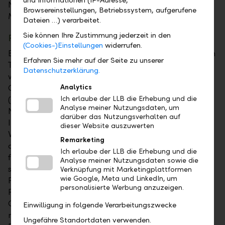
Natalie Flatz, Leiterin Division "International Wealth
Browsereinstellungen, Betriebssystem, aufgerufene
Management" der LLB.
Dateien …) verarbeitet.
Sie können Ihre Zustimmung jederzeit in den
Frauen und Vorurteile
(Cookies-)Einstellungen
widerrufen.
Beim ersten After-Work-Talk für Business-Frauen zum
Erfahren Sie mehr auf der Seite zu unserer
Thema "Unconscious Bias: durch welche Brille sehen
Datenschutzerklärung.
wir die Welt?" begeisterte Dr. Ines Hartmann vom
Competence Centre for Diversity and Inclusion
Analytics
(CCDI) der Universität St. Gallen rund 60
Ich erlaube der LLB die Erhebung und die
Analyse meiner Nutzungsdaten, um
Netzwerkerinnen aus der Wirtschaft mit einem
darüber das Nutzungsverhalten auf
Impuls-Referat zur Bedeutung von unbewussten
dieser Website auszuwerten
Vorurteilen. Diese Biases, so die Co-Director CCDI an
Remarketing
der HSG, beeinflussen unsere Fähigkeit, rational und
Ich erlaube der LLB die Erhebung und die
fair zu entscheiden. Andererseits helfen sie auch,
Analyse meiner Nutzungsdaten sowie die
schnelle Entscheidungen zu treffen. "In
Verknüpfung mit Marketingplattformen
wie Google, Meta und LinkedIn, um
Führungspositionen und auf dem Weg dorthin sind
personalisierte Werbung anzuzeigen.
Frauen durch Biases eher benachteiligt. Einer der
Gründe ist, dass Führungsteams nach wie vor
Einwilligung in folgende Verarbeitungszwecke
männlich dominiert sind und diese unbewusst
Ungefähre Standortdaten verwenden.