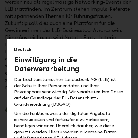
werden neu als regelmässige Networking-Events der
LLB stattfinden. Im Zentrum stehen Impuls-Referate
mit spannenden Themen für Führungsfrauen.
Zukünftig soll dies auch eine Plattform für die
Gewinnerinnen des LLB-Businesstag-Awards sein.
Diese Auszeichnung wird Natalie Flatz, Leiterin
Division "International Wealth Management" der
Deutsch
LLB, beim Businesstag für Frauen im Vaduzer-Saal in
Einwilligung in die
diesem Jahr an eine Wiedereinsteigerin vergeben,
welche ihr Comeback nach einer längeren Pause
Datenverarbeitung
erfolgreich geschafft hat. Nominierungen sind bis
spätestens 30. Juni per Mail an
info@businesstag.li
Der Liechtensteinischen Landesbank AG (LLB) ist
der Schutz Ihrer Personendaten und Ihrer
möglich.
Privatsphäre sehr wichtig. Wir verarbeiten Ihre Daten
auf der Grundlage der EU-Datenschutz-
Das grosse Interesse an unseren Networking-
Grundverordnung (DSGVO).
Events für Business-Frauen zeigt, dass die LLB
Um die Funktionsweise der digitalen Angebote
glaubwürdig für Diversität und
sicherzustellen und fortlaufend zu verbessern,
Gleichbehandlung steht"
benötigen wir einen Überblick darüber, wie diese
genutzt werden. Hierzu werden allgemeine Daten
und Informationen (IP-Adresse,