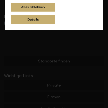
Feedback
Anfrage
Alles ablehnen
In Ihrer Nähe
Details
Standorte finden
Wichtige Links
Private
Firmen