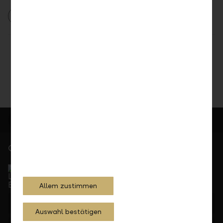
2023
Engagements
Teilen
Drucken
Gerne für Sie da
Service Direkt
Telefonisch erreichbar von Montag bis Freitag, 08.00
bis 17.30 Uhr
Allem zustimmen
+423 236 88 11
Auswahl bestätigen