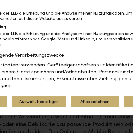
line Banking oder mobil mittels Mobile Banking App.
be der LLB die Erhebung und die Analyse meiner Nutzungsdaten, um
 von den Schalteröffnungszeiten können Sie hier Ihr
erhalten auf dieser Website auszuwerten
häfte abwickeln. Zusätzlich können Sie als Kunde au
ing
 im E-Banking beantragen, sperren, eine Ersatzkarte
be der LLB die Erhebung und die Analyse meiner Nutzungsdaten sow
tingplattformen wie Google, Meta und LinkedIn, um personalisiert
 neuen PIN anfordern. Dank Push-Benachrichtigungen
n.
king App bleiben Sie immer auf dem aktuellen Stan
olgende Verarbeitungszwecke
de ist das Deaktivieren der Geoblocking-Sicherheitsf
tdaten verwenden. Geräteeigenschaften zur Identifikatio
nützlich, um die Kredit- oder Debitkarte weltweit nu
 einem Gerät speichern und/oder abrufen. Personalisiert
s Online und Mobile Banking der LLB ist die ideale
- und Inhaltsmessungen, Erkenntnisse über Zielgruppen u
t, um Ihre Kontobewegungen im Blick zu behalten.
ngen.
Auswahl bestätigen
Alles ablehnen
 meine Kunden gerne, um die ideale Lösung für ihre B
 Je nach Verwendungszweck und Situation kann entwe
e oder eine Debitkarte das passende Produkt sein od
nation aus beiden. Das Online und Mobile Banking b