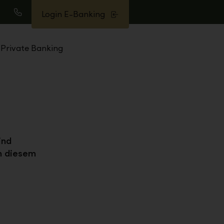
Login E-Banking
uche
Anrufen
Private Banking
g
ind
in diesem