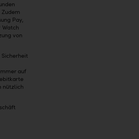
Kunden
n. Zudem
sung Pay,
y Watch
tzung von
 Sicherheit
 immer auf
ebitkarte
 nützlich
schäft