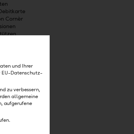
ten
Debitkarte
on Cornèr
sionen
stützen
tober 2019
 Kunden
artphone
aten und Ihrer
er EU-Datenschutz-
 kleinere
st die
nd zu verbessern,
nders für
erden allgemeine
 – dieser
m, aufgerufene
ufen.
 online