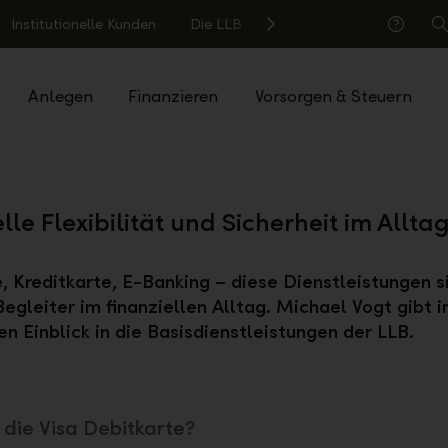
Institutionelle Kunden
Die LLB
S
Hilfe
Anlegen
Finanzieren
Vorsorgen & Steuern
lle Flexibilität und Sicherheit im Allta
, Kreditkarte, E-Banking – diese Dienstleistungen s
 Begleiter im finanziellen Alltag. Michael Vogt gibt 
nen Einblick in die Basisdienstleistungen der LLB.
die Visa Debitkarte?