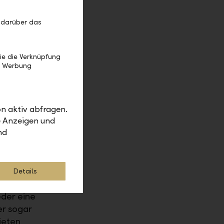
 darüber das
e
ch die Visa
 bestellen
ie die Verknüpfung
e Werbung
 in der
d.
unktion per
n aktiv abfragen.
tzen zu
e Anzeigen und
nd
Details
edürfnisse
der eine
er sogar
ieten