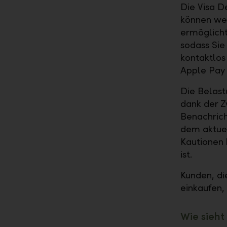
Die Visa D
können wel
ermöglicht
sodass Si
kontaktlos
Apple Pay
Die Belast
dank der Z
Benachrich
dem aktuel
Kautionen 
ist.
Kunden, di
einkaufen, 
Wie sieht