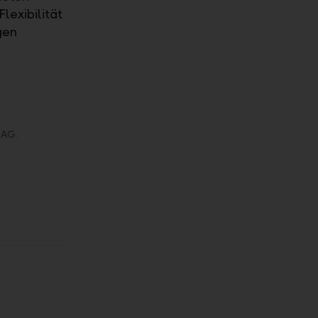
lexibilität
gen
 AG.