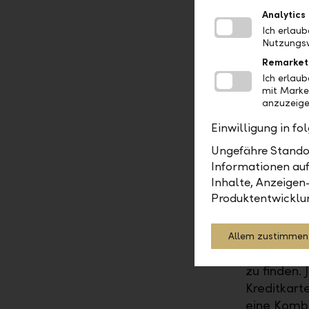
mittels On
Analytics
Ich erlau
Unabhängig
Nutzungsv
Finanzgesc
Remarket
Debitkarte
Ich erlau
mit Marke
oder einen
anzuzeige
Mobile Ban
Einwilligung in f
Für Reisen
Ungefähre Standor
E-Banking 
Informationen auf
können. Da
Inhalte, Anzeigen
Möglichkei
Produktentwicklu
Fazit
Allem zustimmen
Ich berate
zu finden.
Kreditkart
eine Kombi