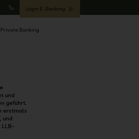
Login E-Banking
uche
Anrufen
Private Banking
se
on und
n geführt.
n erstmals
, und
r LLB-