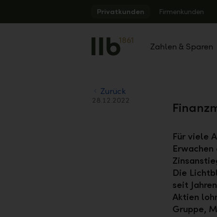
Alerts.Headline
Privatkunden
Firmenkunden
Zahlen & Sparen
Zurück
28.12.2022
Finanzm
Für viele 
Erwachen a
Zinsanstie
Die Lichtb
seit Jahre
Aktien loh
Gruppe, M