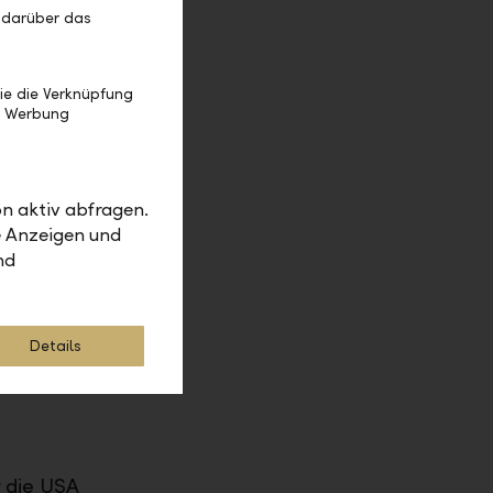
 darüber das
auf der
ie die Verknüpfung
en derzeit
e Werbung
tkosten für
 deshalb
n aktiv abfragen.
veau
e Anzeigen und
ommenden
nd
 Rückgang
e im
Details
 dass die
 die USA