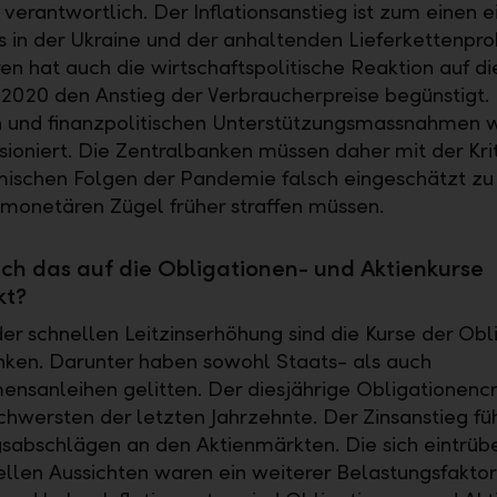
 verantwortlich. Der Inflationsanstieg ist zum einen e
s in der Ukraine und der anhaltenden Lieferkettenpr
n hat auch die wirtschaftspolitische Reaktion auf di
020 den Anstieg der Verbraucherpreise begünstigt. 
 und finanzpolitischen Unterstützungsmassnahmen 
ioniert. Die Zentralbanken müssen daher mit der Krit
ischen Folgen der Pandemie falsch eingeschätzt zu 
 monetären Zügel früher straffen müssen.
ich das auf die Obligationen- und Aktienkurse
kt?
der schnellen Leitzinserhöhung sind die Kurse der Obl
nken. Darunter haben sowohl Staats- als auch
nsanleihen gelitten. Der diesjährige Obligationenc
schwersten der letzten Jahrzehnte. Der Zinsanstieg fü
abschlägen an den Aktienmärkten. Die sich eintrü
ellen Aussichten waren ein weiterer Belastungsfaktor