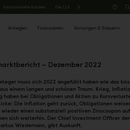
Institutionelle Kunden
Die LLB
S
Hilfe
Anlegen
Finanzieren
Vorsorgen & Steuern
arktbericht – Dezember 2022
Anleger muss sich 2022 angefühlt haben wie das bö
us einem langen und schönen Traum. Krieg, Inflati
g haben bei Obligationen und Aktien zu Kursverluste
licke: Die Inflation geht zurück, Obligationen weise
n wieder einen substanziell positiven Zinscoupon auf
nen sich weiterhin. Der Chief Investment Officer de
arkus Wiedemann, gibt Auskunft.