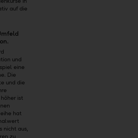
ienkurse in
tiv auf die
Umfeld
on.
rd
tion und
spiel eine
he. Die
te und die
hre
 höher ist
inen
leihe hat
nalwert
s nicht aus,
ren zu