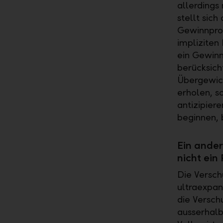
allerdings
stellt sich
Gewinnprog
impliziten
ein Gewinn
berücksich
Übergewich
erholen, s
antizipier
beginnen, 
Ein ander
nicht ein
Die Versch
ultraexpan
die Versch
ausserhalb