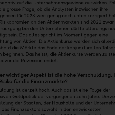
 negativ auf die Unternehmensgewinne auswirken. Fol
 die grosse Frage, ob die Analysten inzwischen ihre
nosen für 2023 weit genug nach unten korrigiert ha
 Risikoprämien an den Aktienmärkten sind 2022 zwar 
rückgang bei den Unternehmen dürfte allerdings noc
tigt sein. Das alles spricht im Moment gegen eine
tung von Aktien. Die Aktienkurse werden sich allerd
obald die Märkte das Ende der konjunkturellen Talso
en beginnen. Das heisst, die Aktienkurse werden zu st
bevor die Rezession endet.
er wichtiger Aspekt ist die hohe Verschuldung. I
 Risiko für die Finanzmärkte?
uldung ist derzeit hoch. Auch das ist eine Folge der
siven Geldpolitik der vergangenen zehn Jahre. Derze
uldung der Staaten, der Haushalte und der Unterne
 des Finanzsektors sowohl in den entwickelten