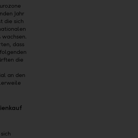
 Eurozone
nden Jahr
 die sich
nationalen
% wachsen.
ten, dass
rfolgenden
rften die
ial an den
lerweile
tienkauf
sich