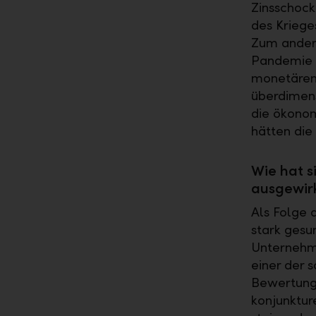
Zinsschock
des Kriege
Zum andere
Pandemie 2
monetären
überdimens
die ökonom
hätten die
Wie hat s
ausgewir
Als Folge 
stark gesu
Unternehme
einer der 
Bewertungs
konjunktur