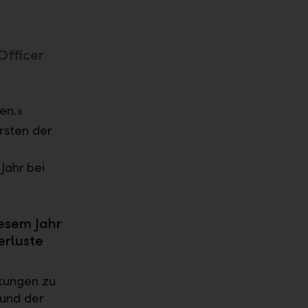
Officer
en.»
rsten der
Jahr bei
esem Jahr
erluste
rkungen zu
 und der