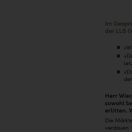
Im Gespr
der LLB 
«Wi
«De
let
«Di
den
Herr Wie
sowohl be
erlitten.
Die Märkte
verdauen. F