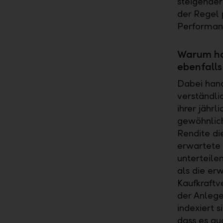
steigender
der Regel p
Performanc
Warum ha
ebenfalls
Dabei hand
verständli
ihrer jähr
gewöhnlich
Rendite die
erwartete 
unterteilen
als die er
Kaufkraftve
der Anlege
indexiert s
dass es au