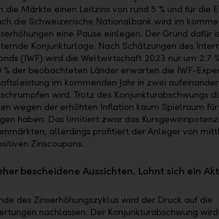
en die Märkte einen Leitzins von rund 5 % und für die
uch die Schweizerische Nationalbank wird im komme
nserhöhungen eine Pause einlegen. Der Grund dafür ist
ternde Konjunkturlage. Nach Schätzungen des Inter
nds (IWF) wird die Weltwirtschaft 2023 nur um 2.7 
0 % der beobachteten Länder erwarten die IWF-Exper
haftsleistung im kommenden Jahr in zwei aufeinande
schrumpfen wird. Trotz des Konjunkturabschwungs dü
n wegen der erhöhten Inflation kaum Spielraum für
gen haben. Das limitiert zwar das Kursgewinnpotenz
enmärkten, allerdings profitiert der Anleger von mitt
ositiven Zinscoupons.
eher bescheidene Aussichten. Lohnt sich ein Ak
de des Zinserhöhungszyklus wird der Druck auf die
rtungen nachlassen. Der Konjunkturabschwung wird 