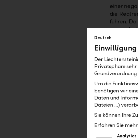
einer nega
die Realre
führen. Da
waren, hab
untergewic
Deutsch
Einwilligung
Wie erklä
Der Liechtenstein
guter Inf
Privatsphäre sehr
Der Blick i
Grundverordnung
Untersuchu
Um die Funktionsw
Rohstoffe 
benötigen wir ein
Preisansti
Daten und Informa
die Notenb
Dateien …) verarbe
konjunktur
Sie können Ihre Z
der Regel 
Erfahren Sie mehr 
Industriem
Gold zumi
Analytics