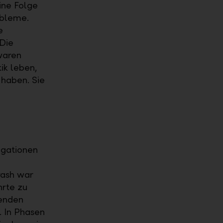
ine Folge
obleme.
e
Die
waren
ik leben,
haben. Sie
igationen
rash war
hrte zu
benden
. In Phasen