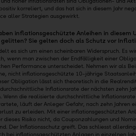
 und hoher Inflationsraten sind Obligationen- und Akt
ositiv korreliert, und das hat sich in diesem Jahr nega
e aller Strategien ausgewirkt.
ben inflationsgeschützte Anleihen in diesem 
 gelitten? Sie gelten doch als Schutz vor Inflati
elt es sich um einen scheinbaren Widerspruch. Es wi
ch, wenn man zwischen der Endfälligkeit einer Obliga
lichen Performance unterscheidet. Nehmen wir als Bei
e, nicht inflationsgeschützte 10-jährige Staatsanlei
ser Obligation lässt sich theoretisch in die Realrendi
durchschnittliche Inflationsrate der nächsten zehn Ja
. Wenn die realisierte durchschnittliche Inflationsrate
wartete, läuft der Anleger Gefahr, nach zehn Jahren e
rlust zu erleiden. Mit einer inflationsgeschützten An
r dieses Risiko nicht, da Couponzahlungen und Nomi
ind. Der Inflationsschutz greift. Das schliesst allerding
ch bei inflationsgeschützten Anlagen in einzelnen Jah