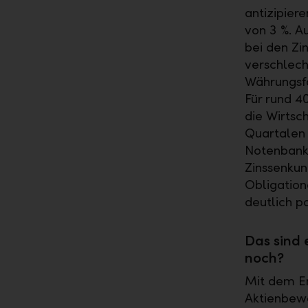
antizipier
von 3 %. A
bei den Zi
verschlech
Währungsfo
Für rund 4
die Wirtsc
Quartalen 
Notenbanke
Zinssenkun
Obligation
deutlich p
Das sind 
noch?
Mit dem En
Aktienbewe