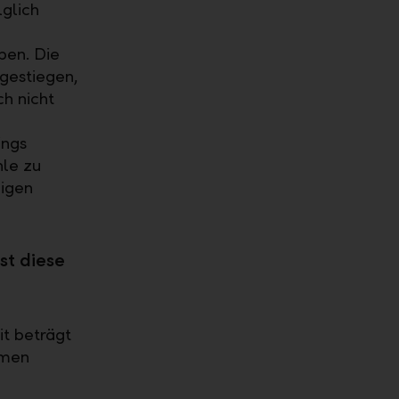
glich
ben. Die
gestiegen,
h nicht
ings
hle zu
eigen
st diese
it beträgt
hmen