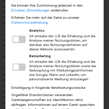
sanken die Realrenditen (Nominalrendite abzüglich
Sie können Ihre Zustimmung jederzeit in den
Inflation), wodurch Aktien und Anleihen profitierten,
(Cookies-)Einstellungen
widerrufen.
weil dies zu niedrigeren Kapitalkosten für
Unternehmen und höheren Bewertungen für
Erfahren Sie mehr auf der Seite zu unserer
Datenschutzerklärung.
Finanzanlagen führte. Zudem wurde die Zinspolitik
der Notenbanken immer vorhersehbarer und sorgte
Analytics
vor allem für reichlich Liquidität bei gleichzeitigem
Ich erlaube der LLB die Erhebung und die
Versuch, Marktschwankungen einzudämmen. Dies
Analyse meiner Nutzungsdaten, um
führte vor allem ab den 2010er Jahren zu einem
darüber das Nutzungsverhalten auf
dieser Website auszuwerten
monetär gestützten Aktienmarkt und einer der
stärksten Bullenmärkte der Geschichte.
Remarketing
Ich erlaube der LLB die Erhebung und die
Analyse meiner Nutzungsdaten sowie die
Klassische Portfolios in der Gegenwart
Verknüpfung mit Marketingplattformen
Anhaltende Inflation und wachsende
wie Google, Meta und LinkedIn, um
personalisierte Werbung anzuzeigen.
Rezessionsängste haben die Märkte in diesem Jahr
stark belastet. Die zuvor angeführten
Einwilligung in folgende Verarbeitungszwecke
begünstigenden Faktoren gehören wohl allein wegen
Ungefähre Standortdaten verwenden.
des erhöhten Inflationsniveaus der Vergangenheit an.
Geräteeigenschaften zur Identifikation aktiv
Das Ergebnis dürfte eine höhere Korrelation von
abfragen. Informationen auf einem Gerät speichern
Aktien und Anleihen sein, was die