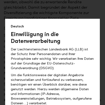
werden, obwohl die zu erwartende Rendite
gleichbleibt. Damit begründet der Aspekt der
Diversifizierung die wichtigste Komponente zur
Erreichung langfristiger finanzieller Ziele.
Deutsch
Das Erfolgsrezept der Vergangenheit…
Einwilligung in die
Seit den 1980er- Jahren war die Diversifikation über
Datenverarbeitung
zwei Anlageklassen hinweg der Modus Operandi in
der Vermögensverwaltung. Mit dieser Kombination
Der Liechtensteinischen Landesbank AG (LLB) ist
war es möglich, risikobereinigte Renditen, ähnlich
der Schutz Ihrer Personendaten und Ihrer
des S&P 500 zu erreichen, bei gleichzeitig geringerer
Privatsphäre sehr wichtig. Wir verarbeiten Ihre Daten
Preisschwankung (Volatilität). Warum war diese
auf der Grundlage der EU-Datenschutz-
Kombination so beliebt? Der Blick auf das damalige
Grundverordnung (DSGVO).
Marktumfeld zeigt, dass die Gegebenheiten für diese
Um die Funktionsweise der digitalen Angebote
Kombination äusserst opportun waren. Auf der einen
sicherzustellen und fortlaufend zu verbessern,
Seite sanken die Renditen für US-Staatsanleihen
benötigen wir einen Überblick darüber, wie diese
aufgrund starker Marktinterventionen durch die US-
genutzt werden. Hierzu werden allgemeine Daten
und Informationen (IP-Adresse,
Notenbank. Dies führte zu einer geringeren
Browsereinstellungen, Betriebssystem, aufgerufene
Korrelation zwischen Aktien und Anleihen. Ausserdem
Dateien …) verarbeitet.