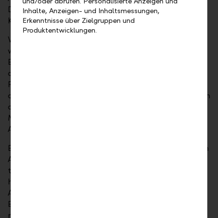
und/oder abrufen. Personalisierte Anzeigen und
Diversifizierungsvorteile einer klassischen
Inhalte, Anzeigen- und Inhaltsmessungen,
Kombination beschränkt.
Erkenntnisse über Zielgruppen und
Produktentwicklungen.
Was können wir als Anleger tun? Eine Möglichkeit
wäre die Aktienquote zu erhöhen, um nivellierende
Effekte zu erreichen. Eine andere Variante bestünde
darin, mehr Anleihen mit schlechterer Bonität ins
Portfolio aufzunehmen. Hierdurch kommen wir
allerdings eher vom Regen in die Traufe, bedenkt man
die damit einhergehenden Risiken. Eine andere
Möglichkeit wäre das Erwägen alternativer
Anlageklassen. Aber was genau ist das?
Einfach ausgedrückt, handelt es sich bei alternativen
Anlageklassen um jede Anlage, die über das
traditionelle Kaufen und Halten (long-only)
hinausgeht. Das einfachste Beispiel alternativer
Anlagen sind Energierohstoffe. Der
Energierohstoffindex hat in den letzten zwei Jahren
nicht nur eine erstaunliche Performance hingelegt,