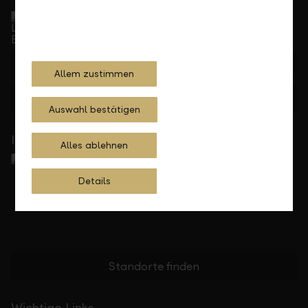
Service Direkt
Telefonisch erreichbar von Montag bis Freitag, 08.00
bis 17.30 Uhr
+423 236 88 11
Allem zustimmen
Feedback
Anfrage
Auswahl bestätigen
In Ihrer Nähe
Alles ablehnen
Details
Standorte finden
Wichtige Links