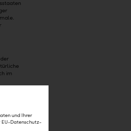
gsstaaten
ger
kmale.
r
 der
türliche
ch im
 werden
rund dafür
tnerstaaten
sind
aten und Ihrer
er EU-Datenschutz-