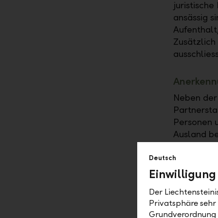
juristisch
ansässig si
Aufenthalt
Zusätzlich
ausschlies
Anerkennu
Neben der 
Partnersta
Personen u
Ausland be
Liechtenst
Deutsch
nicht in j
Einwilligung
ist, dass 
abweichen 
Der Liechtenstein
(Anstalt od
Privatsphäre sehr
Grundverordnung