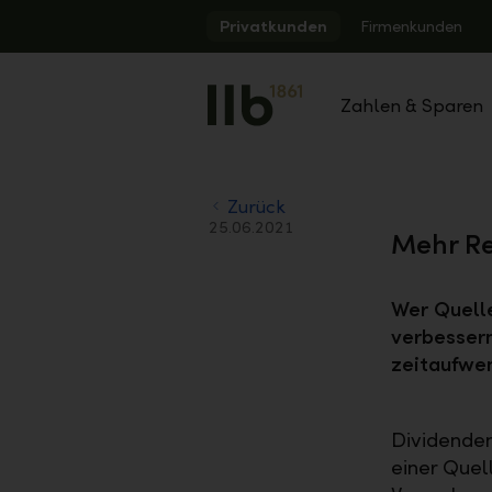
Alerts.Headline
Privatkunden
Firmenkunden
Zahlen & Sparen
Zurück
25.06.2021
Mehr Re
Wer Quelle
verbessern
zeitaufwen
Dividenden
einer Quel