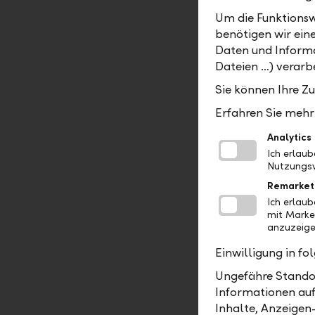
Wird eine 
Um die Funktionsw
Ertragswer
benötigen wir ein
im eigenen
Daten und Informa
Anerkennun
Dateien …) verarbe
Begünstigte
Sie können Ihre Z
und es erfo
kann die d
Erfahren Sie mehr 
entsprech
Analytics
Ich erlau
Nutzungsv
Andere Lä
Remarket
Im Gegensat
Ich erlau
Beurteilun
mit Marke
die im Aus
anzuzeige
einheitlic
Einwilligung in f
Anhaltspun
Ungefähre Standor
werden. Di
Informationen auf
Es ist dah
Inhalte, Anzeigen