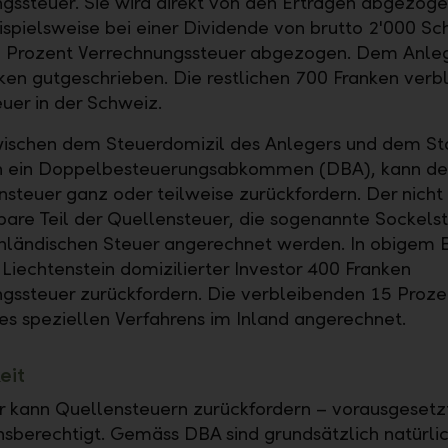
gssteuer. Sie wird direkt von den Erträgen abgezoge
spielsweise bei einer Dividende von brutto 2'000 Sc
5 Prozent Verrechnungssteuer abgezogen. Dem Anle
ken gutgeschrieben. Die restlichen 700 Franken verbl
uer in der Schweiz.
ischen dem Steuerdomizil des Anlegers und dem St
n ein Doppelbesteuerungsabkommen (DBA), kann de
nsteuer ganz oder teilweise zurückfordern. Der nicht
bare Teil der Quellensteuer, die sogenannte Sockels
inländischen Steuer angerechnet werden. In obigem B
 Liechtenstein domizilierter Investor 400 Franken
gssteuer zurückfordern. Die verbleibenden 15 Proz
nes speziellen Verfahrens im Inland angerechnet.
eit
r kann Quellensteuern zurückfordern – vorausgesetzt,
erechtigt. Gemäss DBA sind grundsätzlich natürli