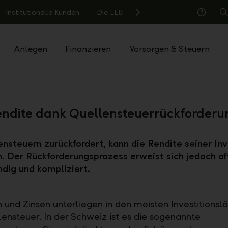
Institutionelle Kunden
Die LLB
S
Hilfe
Anlegen
Finanzieren
Vorsorgen & Steuern
ndite dank Quellensteuerrückforderu
nsteuern zurückfordert, kann die Rendite seiner Inv
. Der Rückforderungsprozess erweist sich jedoch oft
dig und kompliziert.
 und Zinsen unterliegen in den meisten Investitionsl
lensteuer. In der Schweiz ist es die sogenannte