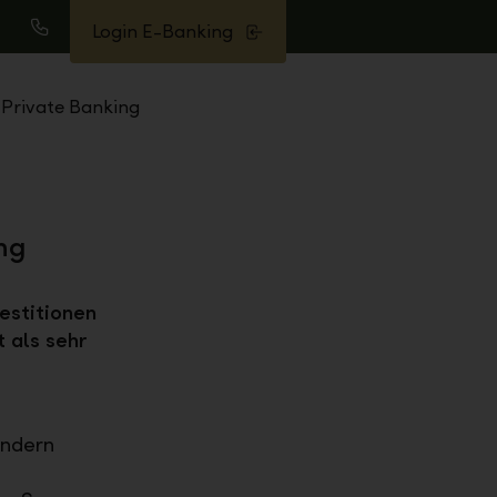
Login E-Banking
uche
Anrufen
Private Banking
ng
estitionen
 als sehr
ändern