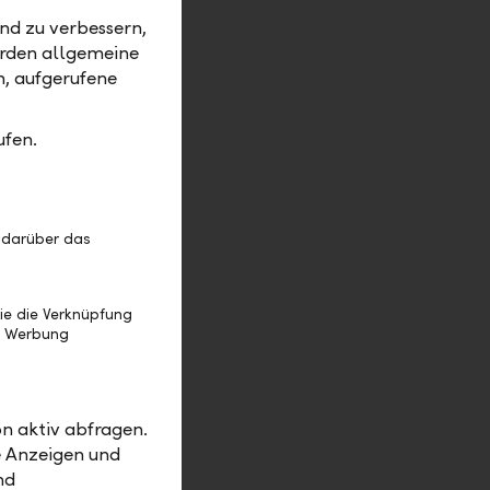
ens- und
nd zu verbessern,
llensteuer
erden allgemeine
se
m, aufgerufene
r
alifiziert
ufen.
 diesem Fall
n des
 darüber das
die
ie die Verknüpfung
echtsform,
e Werbung
rd, keine
det
n aktiv abfragen.
e Anzeigen und
nd