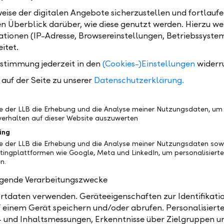
Struktur steuerlich anerkannt, werden ihr die Vermög
eise der digitalen Angebote sicherzustellen und fortlaufe
te zugerechnet und sie ist selbst berechtigt, die Que
en Überblick darüber, wie diese genutzt werden. Hierzu w
 Namen zurückzufordern (intransparent). Erfolgt die
tionen (IP-Adresse, Browsereinstellungen, Betriebssyste
g nicht, werden die Werte dem Stifter, Errichter ode
itet.
n zugeschrieben. Die Struktur wird als transparent qu
ustimmung jederzeit in den
(Cookies-)Einstellungen
widerr
lgt ein sogenannter Durchgriff durch die Struktur. In
ahinterstehende Person die Quellensteuer im Rahme
auf der Seite zu unserer
Datenschutzerklärung.
enden DBAs zurückfordern.
be der LLB die Erhebung und die Analyse meiner Nutzungsdaten, um
erhalten auf dieser Website auszuwerten
nder, andere Sitten
ing
z zu den Kriterien der Ansässigkeit, finden sich für 
be der LLB die Erhebung und die Analyse meiner Nutzungsdaten sow
g der Frage, wann eine juristische Person mit einer R
tingplattformen wie Google, Meta und LinkedIn, um personalisiert
land nicht bekannt ist, als Steuersubjekt anerkannt wi
n.
hen Merkmale. In der Praxis haben sich verschiedene
olgende Verarbeitungszwecke
kte herauskristallisiert, die bei der Prüfung angewen
tdaten verwenden. Geräteeigenschaften zur Identifikatio
ese unterscheiden sich jedoch von Land zu Land.
 einem Gerät speichern und/oder abrufen. Personalisiert
er immer eine Einzelfallprüfung unter Beizug der
- und Inhaltsmessungen, Erkenntnisse über Zielgruppen u