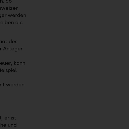
n. So
hweizer
ger werden
eiben als
aat des
r Anleger
teuer, kann
eispiel
ent werden
 er ist
che und