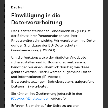
Doch aufgepasst, genau hier steckt die Krux: Auch die
Deutsch
Lebenszykluskosten des Eigenheims müssen
Einwilligung in die
finanzierbar sein – also mitgeplant und gebührend
Datenverarbeitung
berücksichtigt. Ein Eigenheim besteht aus
verschiedenen Bauelementen, die jeweils
Der Liechtensteinischen Landesbank AG (LLB) ist
unterschiedliche Lebensdauern aufweisen. Damit sich
der Schutz Ihrer Personendaten und Ihrer
Eigenheimbesitzer und deren Folgenutzer auch in
Privatsphäre sehr wichtig. Wir verarbeiten Ihre Daten
Zukunft an ihrem Eigenheim erfreuen können, sind
auf der Grundlage der EU-Datenschutz-
diese Bauelemente regelmässig oder nach Ablauf
Grundverordnung (DSGVO).
deren Nutzungsdauer instandzuhalten
Um die Funktionsweise der digitalen Angebote
beziehungsweise zu ersetzen. Wird der
sicherzustellen und fortlaufend zu verbessern,
Gebäudeunterhalt vernachlässigt, entstehen in der
benötigen wir einen Überblick darüber, wie diese
Folge eine kürzere Lebensdauer, Unverkäuflichkeit
genutzt werden. Hierzu werden allgemeine Daten
und Informationen (IP-Adresse,
und Mietpreise weit unter dem Marktwert. Damit
Browsereinstellungen, Betriebssystem, aufgerufene
Immobilienbesitzer durch bevorstehende
Dateien …) verarbeitet.
Renovations-, Umbau-, Modernisierungs- oder
Sie können Ihre Zustimmung jederzeit in den
Sanierungsarbeiten nicht in eine finanzielle
(Cookies-)Einstellungen
widerrufen.
Schieflage geraten, sollten möglichst frühzeitig
Rücklagen gebildet werden. Ganz nach dem alten
Erfahren Sie mehr auf der Seite zu unserer