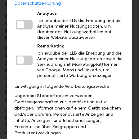
Sprichwort «Spare in der Zeit, so hast du in der Not!».
Datenschutzerklärung.
Analytics
Mit einem ausreichenden Kapitalpolster im Rücken
Ich erlaube der LLB die Erhebung und die
bleiben Liegenschaftsbesitzer unabhängig und
Analyse meiner Nutzungsdaten, um
entscheiden eigenständig über Investitionszeitpunkt
darüber das Nutzungsverhalten auf
und -umfang.
dieser Website auszuwerten
Remarketing
Für die Bildung von Rückstellungen bietet sich ein
Ich erlaube der LLB die Erhebung und die
Fondssparplan an. Er ist eine chancenreiche
Analyse meiner Nutzungsdaten sowie die
Alternative zum klassischen Sparkonto. Beim
Verknüpfung mit Marketingplattformen
Fondssparen wird systematisch investiert und
wie Google, Meta und LinkedIn, um
personalisierte Werbung anzuzeigen.
zusätzlich profitieren Sie auch stärker vom
Zinseszinseffekt. Das ermöglicht lukrative
Einwilligung in folgende Verarbeitungszwecke
Mehrrenditen, mit denen nachhaltig ein Vermögen
Ungefähre Standortdaten verwenden.
aufgebaut wird.
Geräteeigenschaften zur Identifikation aktiv
abfragen. Informationen auf einem Gerät speichern
Haben wir Ihr Interesse geweckt? Dann kontaktieren
und/oder abrufen. Personalisierte Anzeigen und
Sie uns für eine kostenlose und unverbindliche
Inhalte, Anzeigen- und Inhaltsmessungen,
Beratung. Abgestimmt auf Ihre persönliche Situation
Erkenntnisse über Zielgruppen und
und Bedürfnisse legen wir gemeinsam eine
Produktentwicklungen.