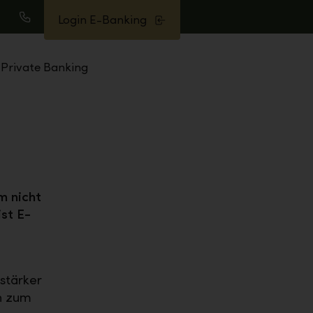
Login E-Banking
uche
Anrufen
Private Banking
m nicht
st E-
stärker
n zum