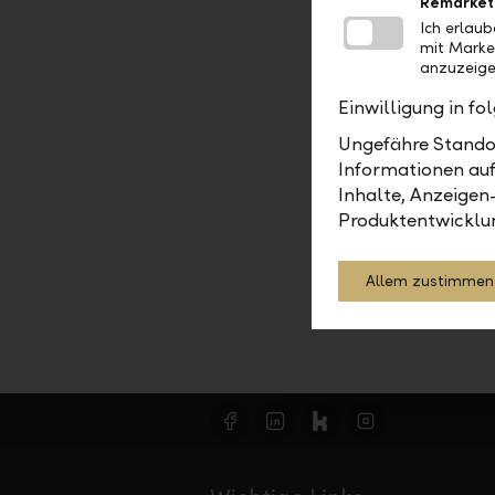
www.llb.l
Remarket
Ich erlau
mit Marke
anzuzeige
Einwilligung in f
Berichte
Ungefähre Standor
Informationen auf
Inhalte, Anzeigen
Produktentwicklu
Allem zustimmen