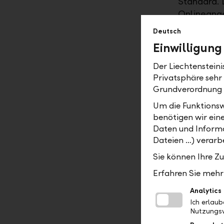
Standard. 
Onlineang
über das L
Deutsch
bestehende
Einwilligung
allfällige
Zinsoffert
Der Liechtenstein
abgeschlos
Privatsphäre sehr
Grundverordnung
Viele Hypo
Um die Funktionsw
Abwicklung
benötigen wir ein
der Woche.
Daten und Informa
gibt ihm Si
Dateien …) verarbe
Eine umfas
Sie können Ihre Z
ein. So kön
Erfahren Sie mehr 
ein persön
Analytics
Landesbank
Ich erlau
Nutzungsv
Weitere In