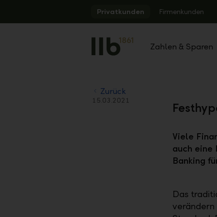
Alerts.Headline
Privatkunden
Firmenkunden
Zahlen & Sparen
Zurück
15.03.2021
Festhyp
Viele Fina
auch eine 
Banking fü
Das tradit
verändern