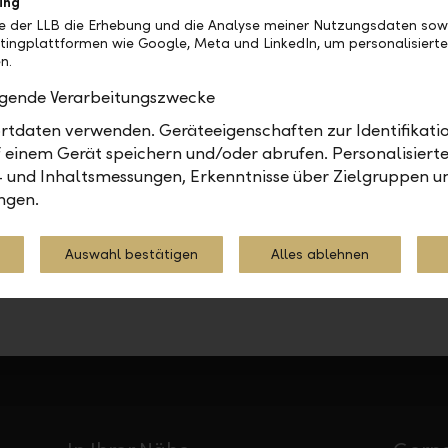
i/hypotheken
oder telefonisch unter +423 236 93 30.
ing
be der LLB die Erhebung und die Analyse meiner Nutzungsdaten sow
tingplattformen wie Google, Meta und LinkedIn, um personalisiert
n.
olgende Verarbeitungszwecke
Finanzierungen
2021
tdaten verwenden. Geräteeigenschaften zur Identifikatio
 einem Gerät speichern und/oder abrufen. Personalisiert
- und Inhaltsmessungen, Erkenntnisse über Zielgruppen u
ngen.
Teilen
Drucken
Auswahl bestätigen
Alles ablehnen