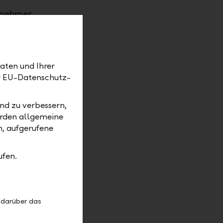
rnehmer
n Schritten
it wählen,
nde
ine
aten und Ihrer
er EU-Datenschutz-
te
nd zu verbessern,
7 Tage in
erden allgemeine
glück, das
m, aufgerufene
 im Detail
ufen.
baren Sie
inischen
 darüber das