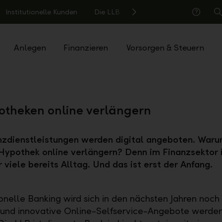
Institutionelle Kunden
Die LLB
S
Hilfe
Anlegen
Finanzieren
Vorsorgen & Steuern
otheken online verlängern
nzdienstleistungen werden digital angeboten. Waru
Hypothek online verlängern? Denn im Finanzsektor i
r viele bereits Alltag. Und das ist erst der Anfang.
ionelle Banking wird sich in den nächsten Jahren noch 
 und innovative Online-Selfservice-Angebote werde