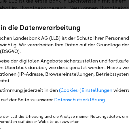
Die LLB ist die erste Bank in Liechtenstein mit einem
ebot im Hypothekarbereich: Neu können Hypotheka
LB Online Banking und LLB Mobile Banking in wenige
 Festhypotheken verlängern, die gewünschte Laufze
 in die Datenverarbeitung
 Amortisationsbeträge festlegen und eine entspreche
e erhalten. Mit wenigen Klicks kann die Hypothek onl
ischen Landesbank AG (LLB) ist der Schutz Ihrer Personend
sen und verlängert werden.
 wichtig. Wir verarbeiten Ihre Daten auf der Grundlage d
 (DSGVO).
thekarnehmer schätzen die rasche und unkomplizier
eise der digitalen Angebote sicherzustellen und fortlaufe
 übers E-Banking − und das 24 Stunden am Tag und 
en Überblick darüber, wie diese genutzt werden. Hierzu w
 Mit wenigen Klicks verlängert der Kunde sein Wohn
tionen (IP-Adresse, Browsereinstellungen, Betriebssyste
cherheit.
itet.
sende LLB-Kompass-Beratung geht auf alle Aspekte
ustimmung jederzeit in den
(Cookies-)Einstellungen
widerr
nen Sie sicher sein, dass Sie nichts übersehen. Verein
auf der Seite zu unserer
Datenschutzerklärung.
liches Gespräch – die Kundenberater der Liechtenste
 sind gerne für Sie da.
be der LLB die Erhebung und die Analyse meiner Nutzungsdaten, um
erhalten auf dieser Website auszuwerten
formationen erhalten Sie online unter