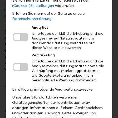
Sie können Ihre Zustimmung jederzeit in den
Die LLB evaluiert laufend die Geschäftstätigkeit mit
(Cookies-)Einstellungen
widerrufen.
der CS. Bis anhin sind bei der LLB keine
Erfahren Sie mehr auf der Seite zu unserer
operationellen Probleme bei Geschäften mit der CS
Datenschutzerklärung.
zu verzeichnen.
Analytics
Die LLB-Gruppe verfügt über eine breit diversifizierte
Ich erlaube der LLB die Erhebung und die
Marktinfrastruktur, bei der die CS nicht als
Analyse meiner Nutzungsdaten, um
darüber das Nutzungsverhalten auf
Korrespondenzbank agiert. Das Asset Management
dieser Website auszuwerten
der LLB hat keine nennenswerten CS-Bestände in der
Remarketing
Vermögensverwaltung direkt oder in LLB-Fonds.
Ich erlaube der LLB die Erhebung und die
Daher sollten alle Geschäfte mit der CS wie geplant
Analyse meiner Nutzungsdaten sowie die
abgeschlossen werden können.
Verknüpfung mit Marketingplattformen
wie Google, Meta und LinkedIn, um
LLB: Bestes Konzernergebnis seit 10 Jahren
personalisierte Werbung anzuzeigen.
Erfahren Sie mehr im Download.
Einwilligung in folgende Verarbeitungszwecke
Ungefähre Standortdaten verwenden.
Geräteeigenschaften zur Identifikation aktiv
abfragen. Informationen auf einem Gerät speichern
Downloads
und/oder abrufen. Personalisierte Anzeigen und