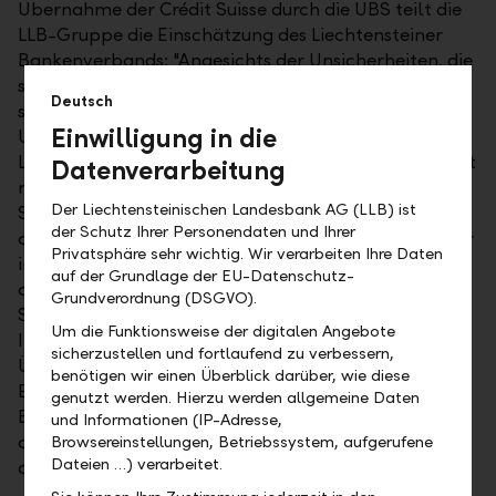
Übernahme der Crédit Suisse durch die UBS teilt die
LLB-Gruppe die Einschätzung des Liechtensteiner
Bankenverbands: "Angesichts der Unsicherheiten, die
sich in den vergangenen Tagen zugespitzt haben,
Deutsch
scheint die Übernahme der Crédit Suisse durch die
Einwilligung in die
UBS die einzig noch gangbare und vernünftige
Lösung gewesen zu sein. Die gefundene Lösung schafft
Datenverarbeitung
nun definitiv Klarheit am Markt und dient der
Der Liechtensteinischen Landesbank AG (LLB) ist
Sicherung der Finanzstabilität in der Schweiz, aber
der Schutz Ihrer Personendaten und Ihrer
auch weltweit. Dies ist infolge der Verflechtungen der
Privatsphäre sehr wichtig. Wir verarbeiten Ihre Daten
internationalen Finanzmärkte, aber auch aufgrund
auf der Grundlage der EU-Datenschutz-
der engen Beziehungen von Liechtenstein mit der
Grundverordnung (DSGVO).
Schweizer Volkswirtschaft für unser Land und unsere
Um die Funktionsweise der digitalen Angebote
Institute ebenso von grosser Wichtigkeit. Die
sicherzustellen und fortlaufend zu verbessern,
Übernahme wird mit Sicherheit keinen negativen
benötigen wir einen Überblick darüber, wie diese
Einfluss auf die Stabilität der liechtensteinischen
genutzt werden. Hierzu werden allgemeine Daten
Banken haben. Es ist nun zu hoffen, dass sich durch
und Informationen (IP-Adresse,
die vereinbarte Übernahme auch die Situation an
Browsereinstellungen, Betriebssystem, aufgerufene
Dateien …) verarbeitet.
den Finanzmärkten wieder beruhigt."