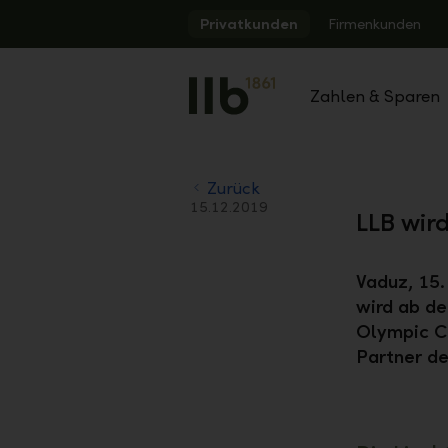
Alerts.Headline
Privatkunden
Firmenkunden
Zahlen & Sparen
Zurück
15.12.2019
LLB wir
Vaduz, 15.
wird ab d
Olympic C
Partner de