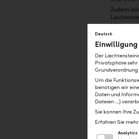
Zudem wird
Liechtenst
Millionen 
den versch
Deutsch
Einwilligung
In Liechte
grossem Er
Der Liechtenstein
Liechtenst
Privatsphäre sehr
Olympic Da
Grundverordnung
auch bei d
Um die Funktionsw
deshalb kün
benötigen wir ein
durchführen
Daten und Informa
Dateien …) verarbe
Auch diese
Sie können Ihre Z
der LLB ei
"Damit es 
Erfahren Sie mehr 
und vielfä
Analytics
eine zentr