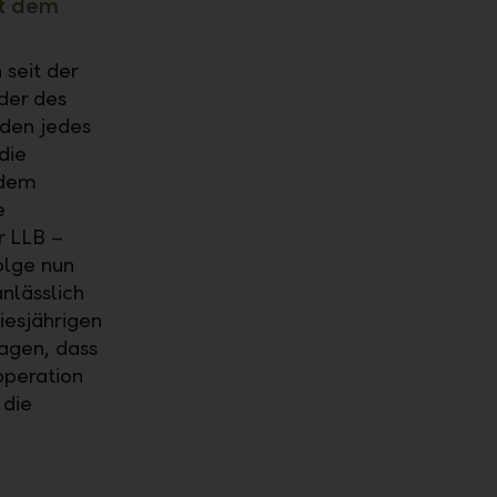
it dem
 seit der
der des
den jedes
die
 dem
e
r LLB –
olge nun
nlässlich
iesjährigen
ragen, dass
operation
 die