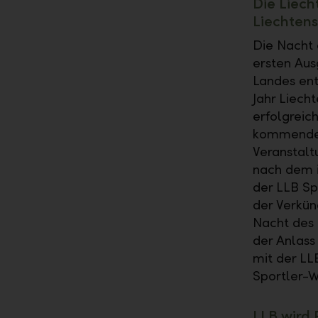
Die Liech
Liechten
Die Nacht d
ersten Aus
Landes en
Jahr Liech
erfolgreic
kommenden 
Veranstalt
nach dem 
der LLB Sp
der Verkün
Nacht des 
der Anlass 
mit der LL
Sportler-W
LLB wird 