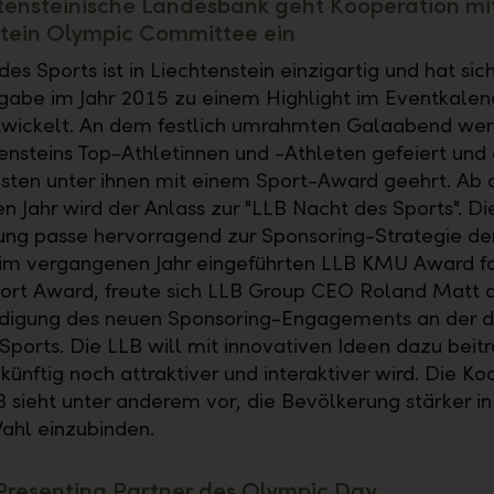
tensteinische Landesbank geht Kooperation m
stein Olympic Committee ein
es Sports ist in Liechtenstein einzigartig und hat sich
gabe im Jahr 2015 zu einem Highlight im Eventkalen
twickelt. An dem festlich umrahmten Galaabend wer
tensteins Top-Athletinnen und -Athleten gefeiert und 
hsten unter ihnen mit einem Sport-Award geehrt. Ab
Jahr wird der Anlass zur "LLB Nacht des Sports". Di
ung passe hervorragend zur Sponsoring-Strategie de
im vergangenen Jahr eingeführten LLB KMU Award f
ort Award, freute sich LLB Group CEO Roland Matt a
digung des neuen Sponsoring-Engagements an der d
Sports. Die LLB will mit innovativen Ideen dazu beit
künftig noch attraktiver und interaktiver wird. Die Ko
B sieht unter anderem vor, die Bevölkerung stärker in
ahl einzubinden.
Presenting Partner des Olympic Day