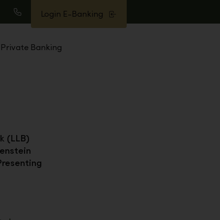
Login E-Banking
uche
Anrufen
Private Banking
k (LLB)
enstein
Presenting