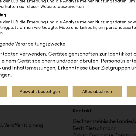
be der LLB die Erhebung und die Analyse meiner Nutzungsdaten, um
ke entzündet werde – vielleicht sogar bei einer ode
erhalten auf dieser Website auszuwerten
Nominierten für die LLB Nacht des Sports.
ing
be der LLB die Erhebung und die Analyse meiner Nutzungsdaten sow
tingplattformen wie Google, Meta und LinkedIn, um personalisiert
n.
olgende Verarbeitungszwecke
tdaten verwenden. Geräteeigenschaften zur Identifikatio
 AG (LLB) ist das traditionsreichste Finanzinstitut im Für
 einem Gerät speichern und/oder abrufen. Personalisiert
echtenstein. Die Aktien sind an der SIX kotiert (Symbol: L
- und Inhaltsmessungen, Erkenntnisse über Zielgruppen u
gen im Wealth Management an: als Universalbank, im Pri
ngen.
s. Mit 1'523 Mitarbeitenden ist sie in Liechtenstein, in d
u Dhabi präsent. Per 31. Dezember 2025 lag das Geschäf
Auswahl bestätigen
Alles ablehnen
Kontakt
Liechtensteinische Landes
, Veröffentlichung
Berit Pietschmann
Group Corporate Communi