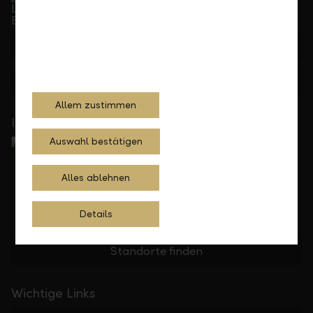
Telefonisch erreichbar von Montag bis Freitag, 08.00
bis 17.30 Uhr
+423 236 88 11
Feedback
Anfrage
Allem zustimmen
In Ihrer Nähe
Auswahl bestätigen
Alles ablehnen
Details
Standorte finden
Wichtige Links