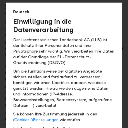
SAQ-Zertifizierungsfeier im Kunstmuseum
Deutsch
Vaduz
Einwilligung in die
Die Zertifikatsfeier fand am Montag, 23. April 2018,
Datenverarbeitung
im Kunstmuseum in Vaduz statt. Group CEO Roland
Matt gratulierte im Namen der Gruppenleitung den
Der Liechtensteinischen Landesbank AG (LLB) ist
erfolgreichen Absolventen des SAQ-
der Schutz Ihrer Personendaten und Ihrer
Ausbildungsprogramms und wünschte viel Erfolg und
Privatsphäre sehr wichtig. Wir verarbeiten Ihre Daten
Freude in der Beratungstätigkeit.
auf der Grundlage der EU-Datenschutz-
Grundverordnung (DSGVO).
Die LLB-Gruppe legt grossen Wert auf exzellente
Um die Funktionsweise der digitalen Angebote
Kundenberatung und investiert stetig in die
sicherzustellen und fortlaufend zu verbessern,
Ausbildung ihrer Mitarbeitenden. Bis ins Jahr 2020
benötigen wir einen Überblick darüber, wie diese
werden alle Mitarbeitenden in der Kundenberatung
genutzt werden. Hierzu werden allgemeine Daten
der LLB und der Bank Linth das anspruchsvolle
und Informationen (IP-Adresse,
Programm nach den international anerkannten
Browsereinstellungen, Betriebssystem, aufgerufene
Standards der Swiss Association for Quality
Dateien …) verarbeitet.
durchlaufen. Die Prüfungen werden in den
Sie können Ihre Zustimmung jederzeit in den
Ausbildungsprofilen "Individualkundenberatung",
(Cookies-)Einstellungen
widerrufen.
"KMU-Beratung", "Privatkundenberatung" und