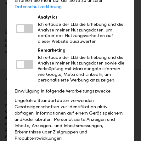
Erfahren Sie mehr auf der Seite zu unserer
"Vermögensverwaltung" durchgeführt.
Datenschutzerklärung.
Analytics
Ich erlaube der LLB die Erhebung und die
Analyse meiner Nutzungsdaten, um
darüber das Nutzungsverhalten auf
Rund 70 Mitarbeitende der LLB-Gruppe konnten am 23. April im
dieser Website auszuwerten
Kunstmuseum Vaduz ihre Kundenberater-Zertifikate nach den
Remarketing
international anerkannten SAQ-Standards entgegennehmen.
Ich erlaube der LLB die Erhebung und die
Analyse meiner Nutzungsdaten sowie die
Verknüpfung mit Marketingplattformen
wie Google, Meta und LinkedIn, um
Kurzporträt
personalisierte Werbung anzuzeigen.
Einwilligung in folgende Verarbeitungszwecke
Die Liechtensteinische Landesbank AG (LLB) ist das
traditionsreichste Finanzinstitut im Fürstentum Liechtenstein.
Ungefähre Standortdaten verwenden.
Mehrheitsaktionär ist das Land Liechtenstein. Die Aktien sind
Geräteeigenschaften zur Identifikation aktiv
an der SIX kotiert (Symbol: LLBN). Die LLB-Gruppe bietet
abfragen. Informationen auf einem Gerät speichern
ihren Kunden umfassende Dienstleistungen im Wealth
und/oder abrufen. Personalisierte Anzeigen und
Management an: als Universalbank, im Private Banking,
Inhalte, Anzeigen- und Inhaltsmessungen,
Asset Management sowie bei Fund Services. Mit 1'523
Erkenntnisse über Zielgruppen und
Mitarbeitenden ist sie in Liechtenstein, in der Schweiz, in
Produktentwicklungen.