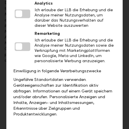
Die Liechtensteinische Landesbank AG (LLB) ist das
Analytics
traditionsreichste Finanzinstitut im Fürstentum Liechtenstein.
Ich erlaube der LLB die Erhebung und die
Mehrheitsaktionär ist das Land Liechtenstein. Die Aktien sind
Analyse meiner Nutzungsdaten, um
an der SIX kotiert (Symbol: LLBN). Die LLB-Gruppe bietet
darüber das Nutzungsverhalten auf
ihren Kunden umfassende Dienstleistungen im Wealth
dieser Website auszuwerten
Management an: als Universalbank, im Private Banking,
Remarketing
Asset Management sowie bei Fund Services. Mit 1'523
Ich erlaube der LLB die Erhebung und die
Mitarbeitenden ist sie in Liechtenstein, in der Schweiz, in
Analyse meiner Nutzungsdaten sowie die
Österreich, in Deutschland, in Dubai und in Abu Dhabi
Verknüpfung mit Marketingplattformen
präsent. Per 31. Dezember 2025 lag das Geschäftsvolumen
wie Google, Meta und LinkedIn, um
der LLB-Gruppe bei CHF 125.9 Mia.
personalisierte Werbung anzuzeigen.
Einwilligung in folgende Verarbeitungszwecke
Wichtige Termine
Ungefähre Standortdaten verwenden.
Geräteeigenschaften zur Identifikation aktiv
Mittwoch, 19. August 2026, Veröffentlichung
abfragen. Informationen auf einem Gerät speichern
Halbjahresergebnis 2026
und/oder abrufen. Personalisierte Anzeigen und
Freitag, 23. April 2027, 35. ordentliche
Inhalte, Anzeigen- und Inhaltsmessungen,
Generalversammlung
Erkenntnisse über Zielgruppen und
Produktentwicklungen.
Weitere Termine anzeigen