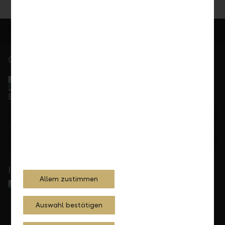
Gerne für Sie da
Service Direkt
Telefonisch erreichbar von Montag bis Freitag, 08.00
bis 17.30 Uhr
+423 236 88 11
Feedback
Anfrage
In Ihrer Nähe
Allem zustimmen
Auswahl bestätigen