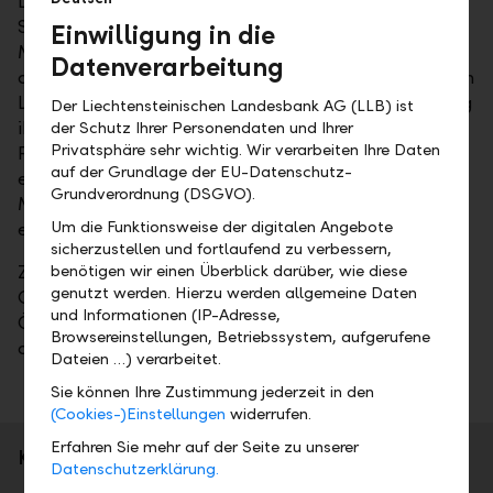
Die LLB-Gruppe strebt unter anderem eine
Steigerung des Geschäftsvolumens auf über CHF 70
Einwilligung in die
Mia. an, einerseits durch organisches Wachstum,
Datenverarbeitung
andererseits durch Akquisitionen in den Heimmärkten
Liechtenstein, Schweiz und Österreich. Als Ergänzung
Der Liechtensteinischen Landesbank AG (LLB) ist
ihrer Wachstumsstrategie plant die LLB-Gruppe, ihr
der Schutz Ihrer Personendaten und Ihrer
Privatsphäre sehr wichtig. Wir verarbeiten Ihre Daten
Fondsgeschäft weiter zu stärken und geografisch zu
auf der Grundlage der EU-Datenschutz-
erweitern. Sie prüft den Eintritt in den Schweizer
Grundverordnung (DSGVO).
Markt für Fondsdienstleistungen durch den Erwerb
Um die Funktionsweise der digitalen Angebote
einer Fondsgesellschaft.
sicherzustellen und fortlaufend zu verbessern,
Zur Umsetzung der Strategie führt die LLB-Gruppe
benötigen wir einen Überblick darüber, wie diese
genutzt werden. Hierzu werden allgemeine Daten
Gespräche für akquisitorisches Wachstum in
und Informationen (IP-Adresse,
Österreich und im Bereich Fondsdienstleistungen in
Browsereinstellungen, Betriebssystem, aufgerufene
der Schweiz.
Dateien …) verarbeitet.
Sie können Ihre Zustimmung jederzeit in den
(Cookies-)Einstellungen
widerrufen.
Erfahren Sie mehr auf der Seite zu unserer
Kurzporträt
Datenschutzerklärung.