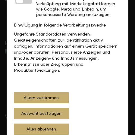
Verknüpfung mit Marketingplattformen
wie Google, Meta und LinkedIn, um
+423 236 88 11
personalisierte Werbung anzuzeigen.
Feedback
Anfrage
Einwilligung in folgende Verarbeitungszwecke
Ungefähre Standortdaten verwenden.
Geräteeigenschaften zur Identifikation aktiv
In Ihrer Nähe
abfragen. Informationen auf einem Gerät speichern
und/oder abrufen. Personalisierte Anzeigen und
Inhalte, Anzeigen- und Inhaltsmessungen,
Erkenntnisse über Zielgruppen und
Produktentwicklungen.
Allem zustimmen
Standorte finden
Auswahl bestätigen
Wichtige Links
Private
Alles ablehnen