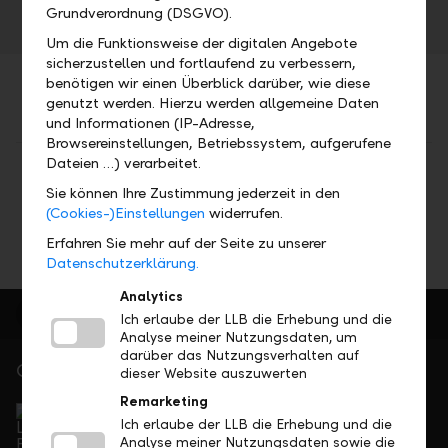
Grundverordnung (DSGVO).
Um die Funktionsweise der digitalen Angebote
sicherzustellen und fortlaufend zu verbessern,
benötigen wir einen Überblick darüber, wie diese
genutzt werden. Hierzu werden allgemeine Daten
und Informationen (IP-Adresse,
Browsereinstellungen, Betriebssystem, aufgerufene
Dateien …) verarbeitet.
Teilen
Drucken
Sie können Ihre Zustimmung jederzeit in den
(Cookies-)Einstellungen
widerrufen.
Erfahren Sie mehr auf der Seite zu unserer
Datenschutzerklärung.
Analytics
Ich erlaube der LLB die Erhebung und die
Analyse meiner Nutzungsdaten, um
darüber das Nutzungsverhalten auf
Gerne für Sie da
dieser Website auszuwerten
Service Direkt
Remarketing
Telefonisch erreichbar von Montag bis Freitag, 08.00
Ich erlaube der LLB die Erhebung und die
Analyse meiner Nutzungsdaten sowie die
bis 17.30 Uhr