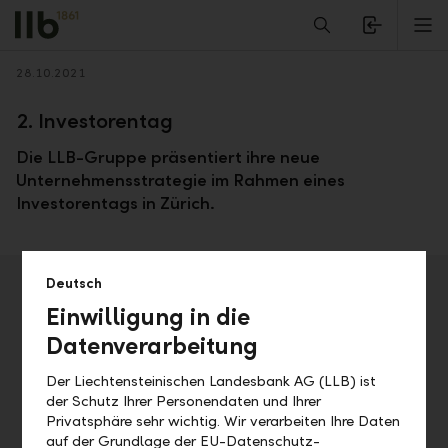
Alerts.Headline
M
Zurück
28.10.2021
2. Investorentag
Die LLB-Gruppe präsentiert ihre neue
Unternehmensstrategie im Rahmen eines
Investorentags in Zürich.
Veranstaltungsdetails
Deutsch
Einwilligung in die
Adresse
Datenverarbeitung
Park Hyatt Zürich
Der Liechtensteinischen Landesbank AG (LLB) ist
Datum
Uhrzeit
der Schutz Ihrer Personendaten und Ihrer
Privatsphäre sehr wichtig. Wir verarbeiten Ihre Daten
Do, 28.10.2021
14.00 Uhr
auf der Grundlage der EU-Datenschutz-