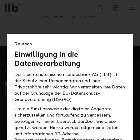
Alerts.Headline
M
Teilen
Drucken
Deutsch
Einwilligung in die
Datenverarbeitung
Gerne für Sie da
Der Liechtensteinischen Landesbank AG (LLB) ist
der Schutz Ihrer Personendaten und Ihrer
Service Direkt
Privatsphäre sehr wichtig. Wir verarbeiten Ihre Daten
Telefonisch erreichbar von Montag bis Freitag, 08.00
auf der Grundlage der EU-Datenschutz-
bis 17.30 Uhr
Grundverordnung (DSGVO).
+423 236 88 11
Um die Funktionsweise der digitalen Angebote
sicherzustellen und fortlaufend zu verbessern,
Feedback
Anfrage
benötigen wir einen Überblick darüber, wie diese
genutzt werden. Hierzu werden allgemeine Daten
und Informationen (IP-Adresse,