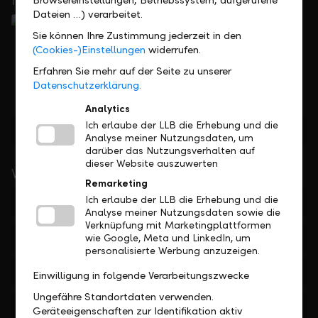
In Ihrer Nähe
Browsereinstellungen, Betriebssystem, aufgerufene
Dateien …) verarbeitet.
Sie können Ihre Zustimmung jederzeit in den
(Cookies-)Einstellungen
widerrufen.
Erfahren Sie mehr auf der Seite zu unserer
Datenschutzerklärung.
Analytics
Ich erlaube der LLB die Erhebung und die
Standorte finden
Analyse meiner Nutzungsdaten, um
darüber das Nutzungsverhalten auf
dieser Website auszuwerten
Wichtige Links
Remarketing
Ich erlaube der LLB die Erhebung und die
Private
Analyse meiner Nutzungsdaten sowie die
Verknüpfung mit Marketingplattformen
Firmen
wie Google, Meta und LinkedIn, um
personalisierte Werbung anzuzeigen.
Institutionelle
Einwilligung in folgende Verarbeitungszwecke
Ungefähre Standortdaten verwenden.
Private Banking
Geräteeigenschaften zur Identifikation aktiv