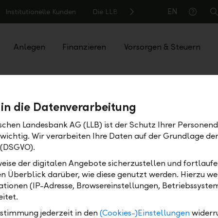
EN
Institutionelle Kunden
Die LLB
S
Hilfe
Anlegen
Finanzieren
Vorsorgen & Steuern
Teilen
Drucken
 in die Datenverarbeitung
ischen Landesbank AG (LLB) ist der Schutz Ihrer Personend
 wichtig. Wir verarbeiten Ihre Daten auf der Grundlage d
 (DSGVO).
eise der digitalen Angebote sicherzustellen und fortlaufe
en Überblick darüber, wie diese genutzt werden. Hierzu w
tionen (IP-Adresse, Browsereinstellungen, Betriebssyste
itet.
ustimmung jederzeit in den
(Cookies-)Einstellungen
widerr