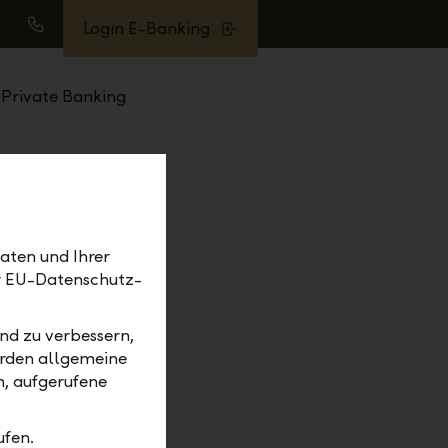
Login E-Banking
uche
Anrufen
Private Banking
aten und Ihrer
er EU-Datenschutz-
nd zu verbessern,
erden allgemeine
m, aufgerufene
ufen.