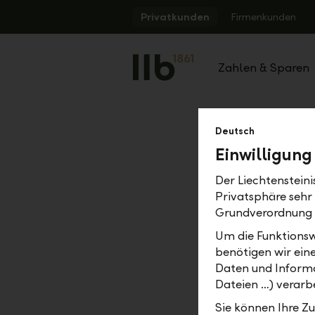
Alerts.Headline
Privatkunden
Firmenkunden
Zahlen & Sparen
Deutsch
Einwilligung
Der Liechtenstein
Privatsphäre sehr
Grundverordnung
Um die Funktionsw
benötigen wir ein
Daten und Informa
Dateien …) verarbe
Sie können Ihre Z