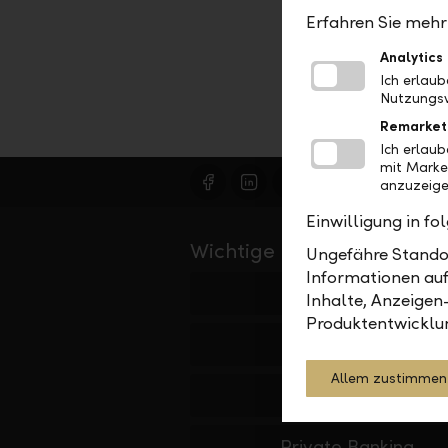
Erfahren Sie mehr 
Analytics
Ich erlau
Nutzungsv
Remarket
Ich erlau
mit Marke
anzuzeige
Einwilligung in f
Wichtige Links
Ungefähre Standor
Informationen auf
Private
Inhalte, Anzeigen
Produktentwicklu
Firmen
Allem zustimmen
Institutionelle
Private Banking