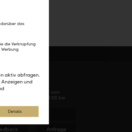
 darüber das
ie die Verknüpfung
e Werbung
 für Sie da
n aktiv abfragen.
e Anzeigen und
Service Direkt
nd
Telefonisch erreichbar von
Montag bis Freitag, 08.00 bis
17.30 Uhr
Details
+423 236 88 11
edback
Anfrage