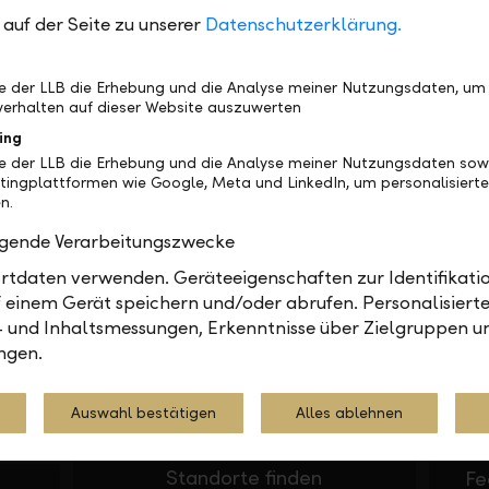
auf der Seite zu unserer
Datenschutzerklärung.
be der LLB die Erhebung und die Analyse meiner Nutzungsdaten, um
erhalten auf dieser Website auszuwerten
ing
be der LLB die Erhebung und die Analyse meiner Nutzungsdaten sow
tingplattformen wie Google, Meta und LinkedIn, um personalisiert
n.
olgende Verarbeitungszwecke
In Ihrer Nähe
Gerne
tdaten verwenden. Geräteeigenschaften zur Identifikatio
 einem Gerät speichern und/oder abrufen. Personalisiert
- und Inhaltsmessungen, Erkenntnisse über Zielgruppen u
ngen.
Auswahl bestätigen
Alles ablehnen
Standorte finden
Fe