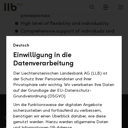
Alerts.Headline
M
Consultation and support by experienced
professionals
High level of flexibility and individuality
Comprehensive support of individuals and
entrepreneurs
Deutsch
Einwilligung in die
Datenverarbeitung
Teilen
Drucken
Der Liechtensteinischen Landesbank AG (LLB) ist
der Schutz Ihrer Personendaten und Ihrer
Privatsphäre sehr wichtig. Wir verarbeiten Ihre Daten
auf der Grundlage der EU-Datenschutz-
Grundverordnung (DSGVO).
Um die Funktionsweise der digitalen Angebote
sicherzustellen und fortlaufend zu verbessern,
benötigen wir einen Überblick darüber, wie diese
Gerne für Sie da
genutzt werden. Hierzu werden allgemeine Daten
Service Direkt
und Informationen (IP-Adresse,