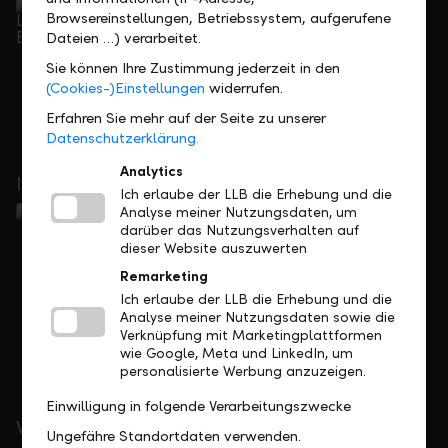
Telefonisch erreichbar von Montag bis Freitag, 08.00
Browsereinstellungen, Betriebssystem, aufgerufene
bis 17.30 Uhr
Dateien …) verarbeitet.
Sie können Ihre Zustimmung jederzeit in den
+423 236 88 11
(Cookies-)Einstellungen
widerrufen.
Erfahren Sie mehr auf der Seite zu unserer
Feedback
Anfrage
Datenschutzerklärung.
Analytics
In Ihrer Nähe
Ich erlaube der LLB die Erhebung und die
Analyse meiner Nutzungsdaten, um
darüber das Nutzungsverhalten auf
dieser Website auszuwerten
Remarketing
Ich erlaube der LLB die Erhebung und die
Analyse meiner Nutzungsdaten sowie die
Verknüpfung mit Marketingplattformen
wie Google, Meta und LinkedIn, um
Standorte finden
personalisierte Werbung anzuzeigen.
Einwilligung in folgende Verarbeitungszwecke
Wichtige Links
Ungefähre Standortdaten verwenden.