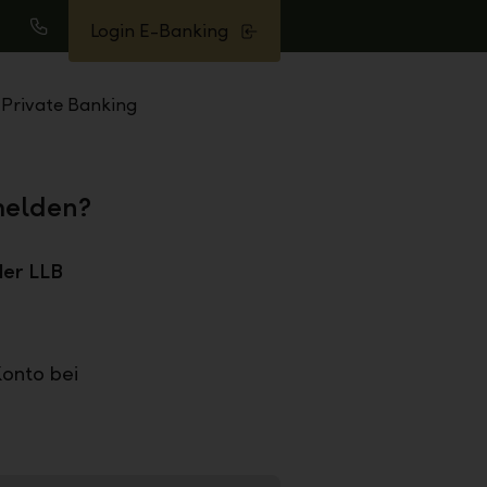
Login E-Banking
uche
Anrufen
Private Banking
melden?
der LLB
Konto bei