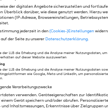
eise der digitalen Angebote sicherzustellen und fortlaufe
en Überblick darüber, wie diese genutzt werden. Hierzu w
tionen (IP-Adresse, Browsereinstellungen, Betriebssyste
itet.
Aktivierung des Mobile Banking schlussendlich vo
ustimmung jederzeit in den
(Cookies-)Einstellungen
widerr
nn, muss im LLB Online Banking Benutzermenü unte
auf der Seite zu unserer
Datenschutzerklärung.
"Meine Apps / Mobile Banking" die Registrierung du
mit ist kein separater Vertrag für das Mobile Bankin
.
be der LLB die Erhebung und die Analyse meiner Nutzungsdaten, um
erhalten auf dieser Website auszuwerten
ing
be der LLB die Erhebung und die Analyse meiner Nutzungsdaten sow
tingplattformen wie Google, Meta und LinkedIn, um personalisiert
n.
olgende Verarbeitungszwecke
tdaten verwenden. Geräteeigenschaften zur Identifikatio
 einem Gerät speichern und/oder abrufen. Personalisiert
- und Inhaltsmessungen, Erkenntnisse über Zielgruppen u