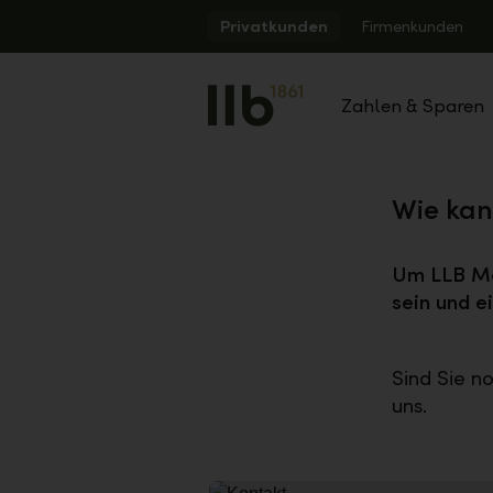
Alerts.Headline
Privatkunden
Firmenkunden
Zahlen & Sparen
Wie kan
Um LLB Mo
sein und e
Sind Sie n
uns.