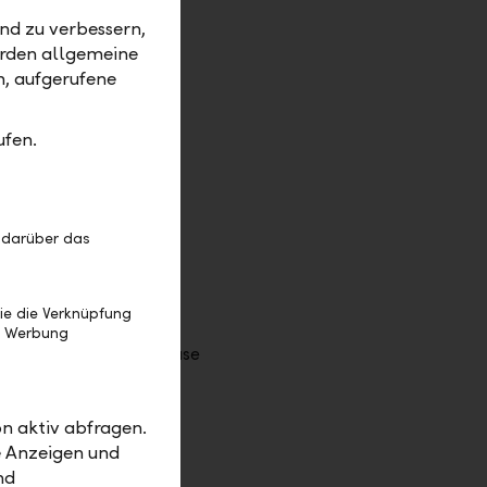
nd zu verbessern,
erden allgemeine
m, aufgerufene
rgenommen
ufen.
r dem
rchgeführt
g
 darüber das
ie die Verknüpfung
e Werbung
n aktiv abfragen.
e Anzeigen und
nd