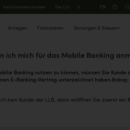
EN
Institutionelle Kunden
Die LLB
S
Hilfe
Anlegen
Finanzieren
Vorsorgen & Steuern
n ich mich für das Mobile Banking an
bile Banking nutzen zu können, müssen Sie Kunde 
inen E-Banking-Vertrag unterzeichnet haben.&nbsp;
och kein Kunde der LLB, dann eröffnen Sie zuerst ein 