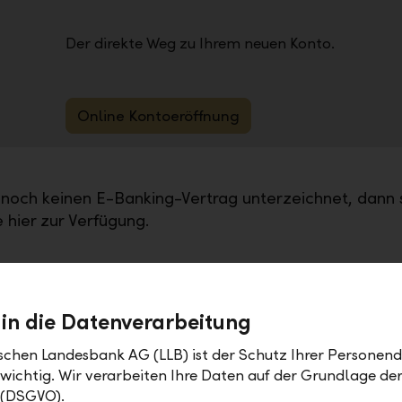
Der direkte Weg zu Ihrem neuen Konto.
Online Kontoeröffnung
noch keinen E-Banking-Vertrag unterzeichnet, dann 
 hier zur Verfügung.
oads
 in die Datenverarbeitung
nking: Vertrag für
ischen Landesbank AG (LLB) ist der Schutz Ihrer Personend
che Personen und
 wichtig. Wir verarbeiten Ihre Daten auf der Grundlage d
chaften
PDF
 (DSGVO).