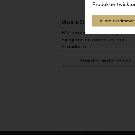
Produktentwicklu
Allem zustimmen
Unsere Standorte
Mit Terminvereinbarung berate
Sie gerne an einem unserer
Standorte.
Standortfinder öffnen