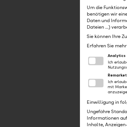
Um die Funktionsw
benötigen wir ein
Daten und Informa
Dateien …) verarbe
Damit die 
Sie können Ihre Z
werden ka
Erfahren Sie mehr 
Menüpunkt 
werden. So
Analytics
notwendig
Ich erlau
Nutzungsv
Remarket
Ich erlau
mit Marke
anzuzeige
Einwilligung in f
Ungefähre Standor
Informationen auf
Inhalte, Anzeigen