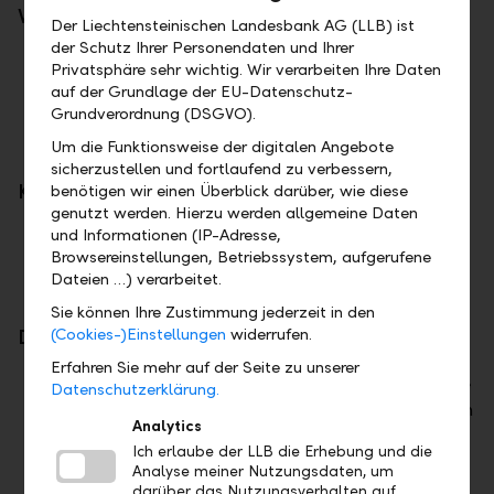
Voraussetzungen
Der Liechtensteinischen Landesbank AG (LLB) ist
der Schutz Ihrer Personendaten und Ihrer
Ab Investitionsvolumen von EUR oder CHF
Privatsphäre sehr wichtig. Wir verarbeiten Ihre Daten
250'000.
auf der Grundlage der EU-Datenschutz-
Grundverordnung (DSGVO).
Wohnsitz in Liechtenstein, der Schweiz,
Österreich oder Deutschland.
Um die Funktionsweise der digitalen Angebote
sicherzustellen und fortlaufend zu verbessern,
Konditionen
benötigen wir einen Überblick darüber, wie diese
genutzt werden. Hierzu werden allgemeine Daten
und Informationen (IP-Adresse,
Depot- und Kontoführungsgebühr gemäss
Browsereinstellungen, Betriebssystem, aufgerufene
Konditionen unserer innovativen
LLB-Invest-
Dateien …) verarbeitet.
Palette
Sie können Ihre Zustimmung jederzeit in den
(Cookies-)Einstellungen
widerrufen.
Die nächsten Schritte
Erfahren Sie mehr auf der Seite zu unserer
Online Wertpapierdepot eröffnen: Starten Sie
Datenschutzerklärung.
die Kontoeröffnung durch Klick auf den Button
Analytics
oben rechts und anschliessender Erfassung
Ich erlaube der LLB die Erhebung und die
Ihrer Daten
Analyse meiner Nutzungsdaten, um
Identifikation: Sie können sich schnell und
darüber das Nutzungsverhalten auf