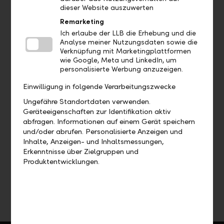
dieser Website auszuwerten
bequem mit Ihrem eigenen Handy digital
identifizieren. Dazu erhalten Sie innerhalb
Remarketing
von zwei Werktagen eine E-Mail mit Ihrer
Ich erlaube der LLB die Erhebung und die
Analyse meiner Nutzungsdaten sowie die
persönlichen Ident-ID und den weiteren
Verknüpfung mit Marketingplattformen
Schritten.
wie Google, Meta und LinkedIn, um
Aktivierung: Sie erhalten im Anschluss die
personalisierte Werbung anzuzeigen.
Eröffnungsdokumente per Post zugeschickt.
Einwilligung in folgende Verarbeitungszwecke
Unterschreiben und retournieren Sie diese an
Ungefähre Standortdaten verwenden.
die angegebene Adresse der
Geräteeigenschaften zur Identifikation aktiv
Liechtensteinischen Landesbank.
abfragen. Informationen auf einem Gerät speichern
Nach erfolgter Weiterverarbeitung erhalten
und/oder abrufen. Personalisierte Anzeigen und
Sie Ihre Konto- und Depotnummer von Ihrem
Inhalte, Anzeigen- und Inhaltsmessungen,
Berater zur Verfügung gestellt.
Erkenntnisse über Zielgruppen und
Produktentwicklungen.