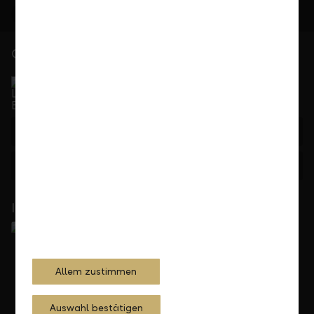
Gerne für Sie da
Service Direkt
Telefonisch erreichbar von Montag bis Freitag, 08.00
bis 17.30 Uhr
+423 236 88 11
Feedback
Anfrage
In Ihrer Nähe
Allem zustimmen
Auswahl bestätigen