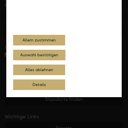
bis 17.30 Uhr
+423 236 88 11
Feedback
Anfrage
Allem zustimmen
In Ihrer Nähe
Auswahl bestätigen
Alles ablehnen
Details
Standorte finden
Wichtige Links
Private