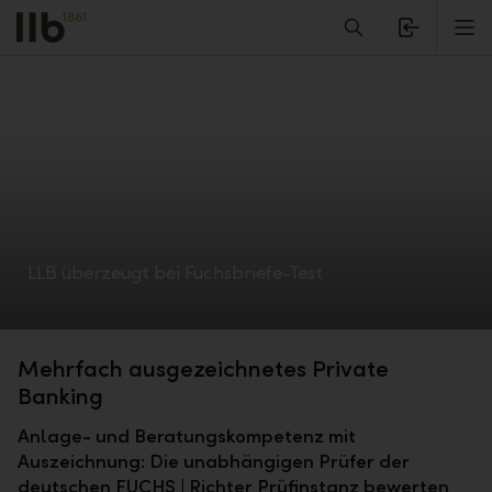
Alerts.Headline
M
LLB überzeugt bei Fuchsbriefe-Test
Mehrfach ausgezeichnetes Private
Banking
Anlage- und Beratungskompetenz mit
Auszeichnung: Die unabhängigen Prüfer der
deutschen FUCHS | Richter Prüfinstanz bewerten