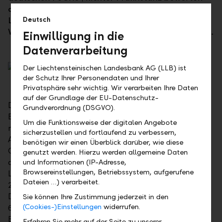
die LLB mit «Sehr gut», dem höchsten Prädikat. Die
LLB gehört damit zu den Top-Ten-
Deutsch
Vermögensverwaltern im deutschsprachigen Raum.
Einwilligung in die
Datenverarbeitung
Der Liechtensteinischen Landesbank AG (LLB) ist
der Schutz Ihrer Personendaten und Ihrer
Privatsphäre sehr wichtig. Wir verarbeiten Ihre Daten
auf der Grundlage der EU-Datenschutz-
Der jährlich durchgeführte Qualitätstest im Private
Grundverordnung (DSGVO).
Banking beurteilt Vermögensverwalter und Banken
Um die Funktionsweise der digitalen Angebote
nach den Kriterien Beratungsgespräch,
sicherzustellen und fortlaufend zu verbessern,
Anlagevorschlag, Investmentkompetenz, Beauty
benötigen wir einen Überblick darüber, wie diese
Contest und Transparenz – dies auf der Basis von
genutzt werden. Hierzu werden allgemeine Daten
anonym durchgeführten Beratungsgesprächen. Die
und Informationen (IP-Adresse,
Browsereinstellungen, Betriebssystem, aufgerufene
LLB hat bei den FUCHS | Richter Prüfinstanz "TOPS
Dateien …) verarbeitet.
2022" das höchste Prädikat "Sehr gut" erhalten.
Damit und mit den weiteren Rangierungen (8, 4 und
Sie können Ihre Zustimmung jederzeit in den
(Cookies-)Einstellungen
widerrufen.
6) in den letzten Jahren ist die LLB auch in der ewigen
Bestenliste unter den Top Ten aller getesteten
Erfahren Sie mehr auf der Seite zu unserer