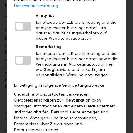
Institute.
Datenschutzerklärung.
Analytics
Zur
Medienmitteilung
Ich erlaube der LLB die Erhebung und die
Analyse meiner Nutzungsdaten, um
Das Test-Institut
darüber das Nutzungsverhalten auf
Der deutsche Verlag Fuchsbriefe mit Sitz in Berlin ist
dieser Website auszuwerten
ein traditionsreicher und bekannter Verlag für
Remarketing
Unternehmer und vermögende Kapitalanleger. Seit
Ich erlaube der LLB die Erhebung und die
2003 prüft die FUCHS | RICHTER PRÜFINSTANZ
Analyse meiner Nutzungsdaten sowie die
Verknüpfung mit Marketingplattformen
jährlich gut 90 Banken in Deutschland, Österreich, in
wie Google, Meta und LinkedIn, um
der Schweiz und in Liechtenstein. Der Test ist der
personalisierte Werbung anzuzeigen.
renommierteste und wichtigste Test im Private
Einwilligung in folgende Verarbeitungszwecke
Banking im deutschsprachigen Raum.
Ungefähre Standortdaten verwenden.
Geräteeigenschaften zur Identifikation aktiv
abfragen. Informationen auf einem Gerät speichern
und/oder abrufen. Personalisierte Anzeigen und
Inhalte, Anzeigen- und Inhaltsmessungen,
Preisübergabe am 15. November 2021 in Berlin: (v. l.) Dr. Jörg Richter,
Erkenntnisse über Zielgruppen und
IQF, Hendrik Idema, Affluent Banking Deutschland /Österreich, und
Produktentwicklungen.
Markus Hormann, Referent Private Banking für den Fuchs Richter Verlag