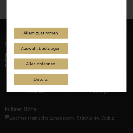
Allem zustimmen
Gerne für Sie da
Auswahl bestätigen
Service Direkt
Telefonisch erreichbar von Montag bis Freitag, 08.00
Alles ablehnen
bis 17.30 Uhr
+423 236 88 11
Details
Feedback
Anfrage
In Ihrer Nähe