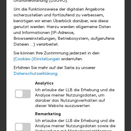
Grundverordnung (DSGVO).
und Ausführungsdatum) auf dem Blitz-Zahlungsauftrag
aus und senden alles inklusive Einzahlungsscheinen oder
Um die Funktionsweise der digitalen Angebote
Zahlbelegen unterschrieben an uns zurück.
sicherzustellen und fortlaufend zu verbessern,
benötigen wir einen Überblick darüber, wie diese
genutzt werden. Hierzu werden allgemeine Daten
Dauerauftrag
und Informationen (IP-Adresse,
Auch ein Dauerauftrag lässt sich ohne grossen Aufwand
Browsereinstellungen, Betriebssystem, aufgerufene
einrichten. Damit leisten Sie regelmässige Zahlungen mit
Dateien …) verarbeitet.
fixen Beträgen an den gleichen Empfänger – zum Beispiel
Sie können Ihre Zustimmung jederzeit in den
für Miete, Vorsorgebeiträge, Versicherungsprämien oder
(Cookies-)Einstellungen
widerrufen.
Kontoüberträge. Dabei bleiben Sie flexibel. Denn Ihr
Dauerauftrag lässt sich bis spätestens fünf Tage vor der
Erfahren Sie mehr auf der Seite zu unserer
nächsten Ausführung ändern oder widerrufen. Das geht
Datenschutzerklärung.
auch online und rund um die Uhr – mittels LLB Online
Analytics
Banking.
Ich erlaube der LLB die Erhebung und die
Analyse meiner Nutzungsdaten, um
darüber das Nutzungsverhalten auf
dieser Website auszuwerten
Lastschriftverfahren
Remarketing
Eine weitere Möglichkeit für regelmässige Zahlungen ist
Ich erlaube der LLB die Erhebung und die
Analyse meiner Nutzungsdaten sowie die
das Lastschriftverfahren (LSV). Hierbei wird die Zahlung