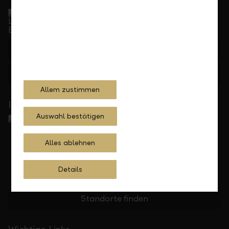
Service Direkt
Telefonisch erreichbar von Montag bis Freitag, 08.00
bis 17.30 Uhr
+423 236 88 11
Feedback
Anfrage
Allem zustimmen
In Ihrer Nähe
Auswahl bestätigen
Alles ablehnen
Details
Standorte finden