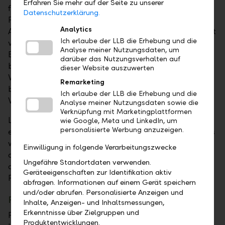
Erfahren Sie mehr auf der Seite zu unserer
für Risiken sensibilisieren, Orientierung für die
Datenschutzerklärung.
Planung geben und Anhaltspunkte für die
Analytics
Altersvorsorge liefern. Das Tool erfordert keinen Wust
Ich erlaube der LLB die Erhebung und die
von Detailangaben und lässt sich ohne längeres
Analyse meiner Nutzungsdaten, um
Blättern in Rentenbescheiden oder Tarifunterlagen
darüber das Nutzungsverhalten auf
bedienen. "Es ist uns ein Anliegen, dass die
dieser Website auszuwerten
Versicherten ihre Risiko- und Altersleistungen selbst
Remarketing
beurteilen können", unterstreicht Bruno Matt die
Ich erlaube der LLB die Erhebung und die
Wichtigkeit von transparenten Informationen.
Analyse meiner Nutzungsdaten sowie die
Verknüpfung mit Marketingplattformen
Langfristig werden die digitalen Kanäle bei der LVST
wie Google, Meta und LinkedIn, um
personalisierte Werbung anzuzeigen.
eine wichtige Rolle spielen. Der Versicherungsausweis
wird auch in Zukunft zum Stichtag 1. Januar
Einwilligung in folgende Verarbeitungszwecke
aufbereitet, im Webportal steht er den Versicherten
Ungefähre Standortdaten verwenden.
dann zur Verfügung. Wer den Ausweis zusätzlich in
Geräteeigenschaften zur Identifikation aktiv
Papierform möchte, kann das der LVST mitteilen.
abfragen. Informationen auf einem Gerät speichern
und/oder abrufen. Personalisierte Anzeigen und
Firmenportal im neuen Design
Inhalte, Anzeigen- und Inhaltsmessungen,
Erkenntnisse über Zielgruppen und
Für die angeschlossenen Unternehmen bietet die
Produktentwicklungen.