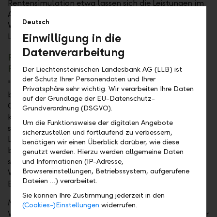
Rentensimulation etwa lassen sich die Leistungen im
Alter herausfinden: Wie viel Rente steht mir zur
Deutsch
Verfügung? Klafft im Alter etwa eine finanzielle
Einwilligung in die
Lücke?
Datenverarbeitung
PK-Cockpit für Arbeitnehmer ersetzt
Papierausweis
Der Liechtensteinischen Landesbank AG (LLB) ist
der Schutz Ihrer Personendaten und Ihrer
"Das neue PK-Cockpit ersetzt keine Beratung, da
Privatsphäre sehr wichtig. Wir verarbeiten Ihre Daten
braucht es ein persönliches Gespräch", sagt LVST-
auf der Grundlage der EU-Datenschutz-
Geschäftsführer Bruno Matt. "Jeder Versicherte aber
Grundverordnung (DSGVO).
kann sich einen Überblick über sein Altersguthaben,
Um die Funktionsweise der digitalen Angebote
seine Altersrente, die Beiträge und die versicherten
sicherzustellen und fortlaufend zu verbessern,
Leistungen verschaffen." Das Onlinetool ersetzt den
benötigen wir einen Überblick darüber, wie diese
bisherigen Versicherungsausweis. Die Auswirkung
genutzt werden. Hierzu werden allgemeine Daten
simulierter Veränderungen ist sofort erkennbar. Die
und Informationen (IP-Adresse,
Browsereinstellungen, Betriebssystem, aufgerufene
Versicherten können aufgrund klarer Informationen
Dateien …) verarbeitet.
Entscheide fällen.
Sie können Ihre Zustimmung jederzeit in den
Mit diesem Digitalisierungsschritt will die LLB
(Cookies-)Einstellungen
widerrufen.
Vorsorgestiftung für Liechtenstein noch transparenter