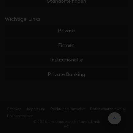
Standorte finden
Wichtige Links
Private
Firmen
Institutionelle
Private Banking
Sitemap
Impressum
Rechtliche Hinweise
Datenschutzhinweise
Barrierefreiheit
Nach 
© 2026 Liechtensteinische Landesbank
AG