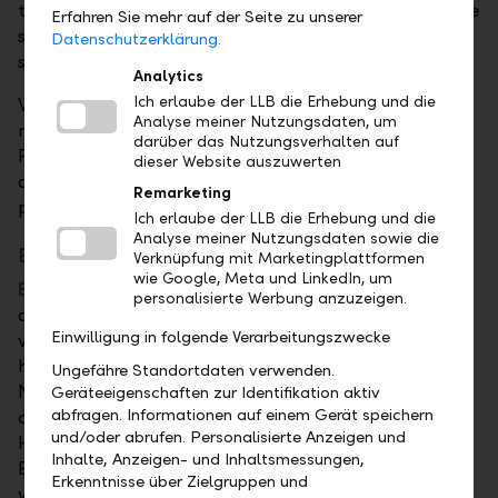
tätigen und sich so eine Rente selbst konstruieren. Die
Erfahren Sie mehr auf der Seite zu unserer
sinkenden Umwandlungssätze der Pensionskassen
Datenschutzerklärung.
sind ebenfalls vielen ein Dorn im Auge.
Analytics
Ich erlaube der LLB die Erhebung und die
Wer hat nun Recht? – Wie in vielen Bereichen gibt es
Analyse meiner Nutzungsdaten, um
nicht nur Schwarz oder Weiss. Eine umfassende
darüber das Nutzungsverhalten auf
Pensionsplanung hilft, die Folgen der Varianten
dieser Website auszuwerten
aufzuzeigen und eine Wahl zu treffen, die den
Remarketing
persönlichen Bedürfnissen gerecht wird.
Ich erlaube der LLB die Erhebung und die
Analyse meiner Nutzungsdaten sowie die
Erbrechtliche Auswirkungen
Verknüpfung mit Marketingplattformen
wie Google, Meta und LinkedIn, um
Beispiel:
Ein Ehepaar bezieht aus der Pensionskasse
personalisierte Werbung anzuzeigen.
des Mannes CHF 600'000. Nach wenigen Jahren
Einwilligung in folgende Verarbeitungszwecke
verstirbt der Mann ohne ein Testament zu
hinterlassen. Da das noch vorhandene Kapital in den
Ungefähre Standortdaten verwenden.
Nachlass des Mannes fällt, erben neben der Ehefrau
Geräteeigenschaften zur Identifikation aktiv
abfragen. Informationen auf einem Gerät speichern
auch die Kinder einen Teil dieses Geldes, nämlich die
und/oder abrufen. Personalisierte Anzeigen und
Hälfte! Wenn das Ehepaar kinderlos war, erben die
Inhalte, Anzeigen- und Inhaltsmessungen,
Eltern bzw. sogar die Geschwister, wenn die Eltern
Erkenntnisse über Zielgruppen und
verstorben sind. Ob die finanzielle Absicherung der