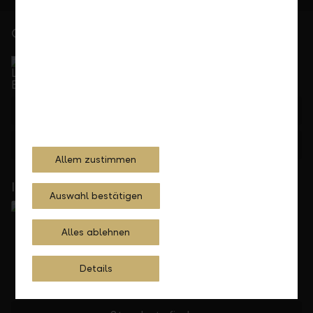
Gerne für Sie da
Service Direkt
Telefonisch erreichbar von Montag bis Freitag, 08.00
bis 17.30 Uhr
+423 236 88 11
Feedback
Anfrage
Allem zustimmen
In Ihrer Nähe
Auswahl bestätigen
Alles ablehnen
Details