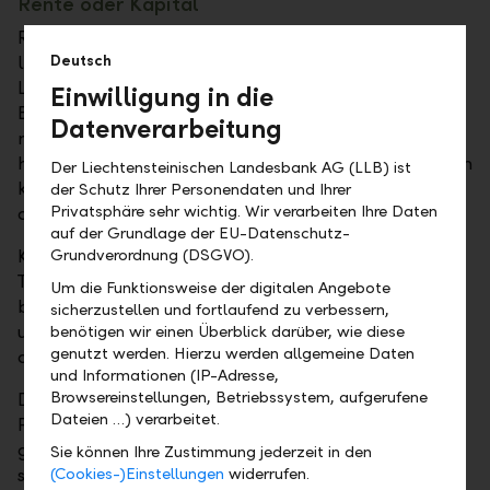
Rente oder Kapital
Rentenbefürworter argumentieren, dass die Rente
lebenslang ausbezahlt wird und damit das
Deutsch
Langleberisiko gut abgedeckt ist. Der monatliche
Einwilligung in die
Betrag macht die Planung einfach. Man muss sich
Datenverarbeitung
nicht um Anlageentscheidungen kümmern, weder
heute noch im Alter und Börsenschwankungen haben
Der Liechtensteinischen Landesbank AG (LLB) ist
keinen direkten Einfluss auf die Rente. Zudem erhält
der Schutz Ihrer Personendaten und Ihrer
Privatsphäre sehr wichtig. Wir verarbeiten Ihre Daten
der Überlebende eine Hinterlassenenrente.
auf der Grundlage der EU-Datenschutz-
Kritiker halten dagegen, dass die Rente nicht der
Grundverordnung (DSGVO).
Teuerung angepasst wird und, bei einem frühen Tod
Um die Funktionsweise der digitalen Angebote
beider Partner, das Guthaben verfällt. Zudem ist sie
sicherzustellen und fortlaufend zu verbessern,
unflexibel. Man brauche im Alter wohl weniger Geld
benötigen wir einen Überblick darüber, wie diese
genutzt werden. Hierzu werden allgemeine Daten
als kurz nach der Pensionierung.
und Informationen (IP-Adresse,
Browsereinstellungen, Betriebssystem, aufgerufene
Der Kapitalbezug ermöglicht eigenverantwortliches
Dateien …) verarbeitet.
Planen und Handeln. Man kann sich mittels
geeigneter Wertschriftenanlagen gegen Inflation
Sie können Ihre Zustimmung jederzeit in den
schützen. Zudem kann man Vermögensentnahmen
(Cookies-)Einstellungen
widerrufen.