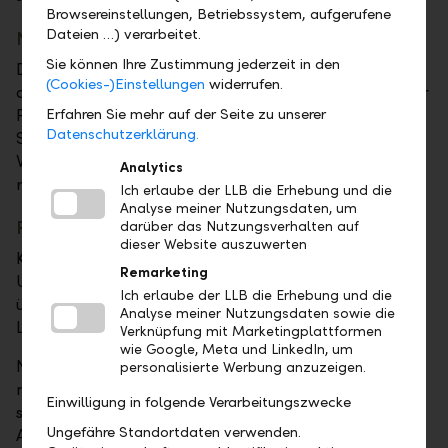
Browsereinstellungen, Betriebssystem, aufgerufene
Dateien …) verarbeitet.
Nachlass / Erbrecht
Sie können Ihre Zustimmung jederzeit in den
Das Gesetz regelt Ihr Erbe, wenn Sie es nicht tun. Aus
(Cookies-)Einstellungen
widerrufen.
diesem Grund ist es sehr zu empfehlen, sich von einer
Fachperson über die Möglichkeiten zu informieren.
Erfahren Sie mehr auf der Seite zu unserer
Datenschutzerklärung.
So wissen Sie, wie Sie im Rahmen der gesetzlichen
Vorschriften Ihren Nachlass nach Ihren Wünschen
Analytics
regeln können.
Ich erlaube der LLB die Erhebung und die
Analyse meiner Nutzungsdaten, um
Risikovorsorge / Absicherung der Familie
darüber das Nutzungsverhalten auf
dieser Website auszuwerten
Kann beim Eintritt einer Invalidität durch Krankheit /
Remarketing
Unfall oder im Todesfall durch Krankheit / Unfall der
Ich erlaube der LLB die Erhebung und die
überlebende Partner mit den Kindern in der
Analyse meiner Nutzungsdaten sowie die
Liegenschaft wohnen bleiben?
Verknüpfung mit Marketingplattformen
wie Google, Meta und LinkedIn, um
Nehmen wir das Beispiel eines Ehepaares mit einem
personalisierte Werbung anzuzeigen.
minderjährigen Kind. Aufgrund der Analyse ergibt
Einwilligung in folgende Verarbeitungszwecke
sich, dass mit den zu erwartenden Leistungen aus der
Ungefähre Standortdaten verwenden.
AHV, IV und Pensionskasse die Liegenschaft für den