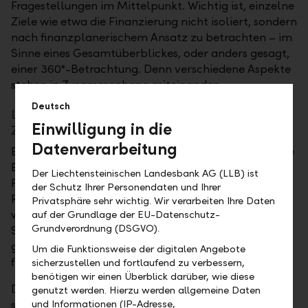
Fragestellungen im Mittelpunkt. Wichtig ist, einzelne
Ziele wie etwa die Finanzierung nicht isoliert, sondern
nach finanzplanerischem Ansatz zu betrachten – im
Sinne eines Gesamtüberblickes, oder anders gesagt,
einer 360°-Betrachtung. Denn verschiedene Aspekte
stehen in Zusammenhang miteinander.
Deutsch
LLB Kompass – Die 360°-Beratung für Ihre
Einwilligung in die
Zukunft
Datenverarbeitung
Eine umfassende Planung, in der die Themenbereiche
Einnahmen, Ausgaben, Vermögen, Eigenheim,
Der Liechtensteinischen Landesbank AG (LLB) ist
Finanzierung, Steuern, Altersvorsorge, Nachlass und
der Schutz Ihrer Personendaten und Ihrer
Risikovorsorge zusammenhängend betrachtet
Privatsphäre sehr wichtig. Wir verarbeiten Ihre Daten
werden, beginnt mit einer detaillierten
auf der Grundlage der EU-Datenschutz-
Grundverordnung (DSGVO).
Standortbestimmung. Darauf basierend werden
gemeinsam mit Ihnen individuelle Handlungsfelder
Um die Funktionsweise der digitalen Angebote
festgelegt.
sicherzustellen und fortlaufend zu verbessern,
benötigen wir einen Überblick darüber, wie diese
Damit Sie lange Freude an Ihrem Wohnglück haben,
genutzt werden. Hierzu werden allgemeine Daten
sollten Sie sich folgende Fragen stellen:
und Informationen (IP-Adresse,