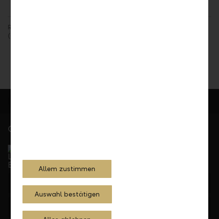
Rechtlicher Hinweis: Angaben im Sinne der Finanzanalyse-Vorschriften
(Gesetz, Verordnung) finden Sie unter
Rechtliche Bedingungen
.
Gerne für Sie da
Service Direkt
Telefonisch erreichbar von Montag bis Freitag, 08.00
bis 17.30 Uhr
Allem zustimmen
+423 236 88 11
Auswahl bestätigen
Feedback
Anfrage