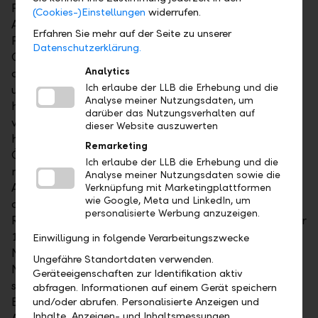
Prozent möglich sein sollten. Aufgrund diverser
(Cookies-)Einstellungen
widerrufen.
Aspekte wie Lockdowns, Erdbeben, Stürme und
Erfahren Sie mehr auf der Seite zu unserer
Fabrikbrände herrscht im Moment ein akuter
Datenschutzerklärung.
Chipmangel. Zum Teil haben aber auch Firmen aus
Analytics
der Halbleiterbranche die Nachfrage unterschätzt
Ich erlaube der LLB die Erhebung und die
und zu lange zugewartet, ihre Kapazitäten
Analyse meiner Nutzungsdaten, um
hochzufahren. Infineon hat sich dabei vorbildlich
darüber das Nutzungsverhalten auf
verhalten. Früh wurden die Kapazitäten wieder
dieser Website auszuwerten
hochgefahren, und kürzlich wurde ein Chipwerk in
Remarketing
Österreich eröffnet − zwei weitere sollen dieses Jahr
Ich erlaube der LLB die Erhebung und die
noch folgen. Die Kennzahl, die das Verhältnis vom
Analyse meiner Nutzungsdaten sowie die
Auftragseingang zum Umsatz innerhalb eines
Verknüpfung mit Marketingplattformen
wie Google, Meta und LinkedIn, um
definierten Zeitraums ausdrückt, ist die Book-to-bill-
personalisierte Werbung anzuzeigen.
Ratio – sie liegt bei Infineon bei 2.5. Ein Wert von über
1 impliziert Ertragswachstum. Bei einer
Einwilligung in folgende Verarbeitungszwecke
Normalisierung werden sich also massive
Ungefähre Standortdaten verwenden.
Nachholeffekte einstellen. Infineon fokussiert in
Geräteeigenschaften zur Identifikation aktiv
seiner Forschung und Entwicklung auf hochmargige
abfragen. Informationen auf einem Gerät speichern
Bereiche, ohne dabei die Kosteneffizienz aus den
und/oder abrufen. Personalisierte Anzeigen und
Inhalte, Anzeigen- und Inhaltsmessungen,