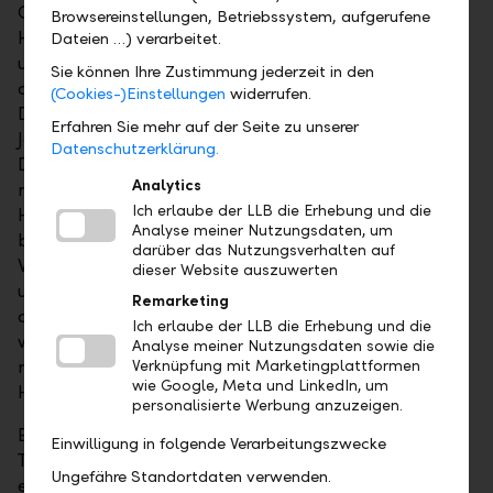
Gebieten viel mehr Antennen («Small Cells»), da die
Browsereinstellungen, Betriebssystem, aufgerufene
Hochfrequenzwellen eine tiefere Reichweite haben
Dateien …) verarbeitet.
und Gebäude schlecht durchdringen. Wie bedeutend
Sie können Ihre Zustimmung jederzeit in den
der Ausbau der Infrastruktur sein wird, zeigt sich in
(Cookies-)Einstellungen
widerrufen.
Deutschland: Die Deutsche Telekom hat über dreissig
Erfahren Sie mehr auf der Seite zu unserer
Jahre lang 30'000 Mobilfunkantennen in
Datenschutzerklärung.
Deutschland aufgebaut. Nun sollen in nur vier Jahren
Analytics
noch mal 10'000 dazukommen. Darum dürfte
Ich erlaube der LLB die Erhebung und die
Huber+Suhner als Zulieferer für Mobilfunkantennen
Analyse meiner Nutzungsdaten, um
besonders von 5G profitieren − auch wenn das
darüber das Nutzungsverhalten auf
Wachstum in den nächsten Quartalen derzeit noch
dieser Website auszuwerten
unberechenbar ist, weil gleichzeitig 4G-Aufträge
Remarketing
auslaufen. Die Coronakrise sollte dieses Geschäft
Ich erlaube der LLB die Erhebung und die
wennschon eher beflügeln, da die Wichtigkeit von
Analyse meiner Nutzungsdaten sowie die
mobiler Kommunikation mit vermehrtem
Verknüpfung mit Marketingplattformen
wie Google, Meta und LinkedIn, um
Homeoffice zugenommen hat.
personalisierte Werbung anzuzeigen.
Ein weiterer Wachstumstreiber ist Cloud-Computing.
Einwilligung in folgende Verarbeitungszwecke
Trotz enormem Wachstum ist gemäss Schätzungen
Ungefähre Standortdaten verwenden.
erst knapp ein Viertel aller Arbeitsabläufe auf die