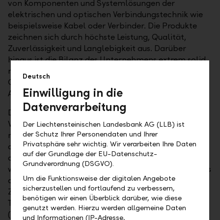
von Komponenten und Systemlösungen der
elektrischen und optischen Verbindungstechnik wie
beispielsweise Kabel oder Verbinder. Die Produkte
zeichnen sich durch höchste Leistung, Qualität,
Zuverlässigkeit und Langlebigkeit aus. Darüber
hinaus ist die Bilanz des Unternehmens extrem solid
mit einer Eigenkapitalquote von 78 Prozent, keinem
Deutsch
Goodwill und einer Nettoliquidität (das heisst nach
Einwilligung in die
Abzug der Schulden) von 192 Millionen Franken.
Datenverarbeitung
Der wichtigste Aspekt der genannten
Wachstumstreiber dürfte die stetige Erhöhung der
Der Liechtensteinischen Landesbank AG (LLB) ist
der Schutz Ihrer Personendaten und Ihrer
mobilen Datenvolumina sein. Diese nehmen pro Jahr
Privatsphäre sehr wichtig. Wir verarbeiten Ihre Daten
aktuell um rund 60 Prozent zu, vor allem aufgrund
auf der Grundlage der EU-Datenschutz-
des höheren Videokonsums. Viele Konsumenten
Grundverordnung (DSGVO).
wollen überall, jederzeit und in hoher Qualität Videos
Um die Funktionsweise der digitalen Angebote
anschauen. Damit sich dieses Wachstum auch in
sicherzustellen und fortlaufend zu verbessern,
Zukunft fortsetzen kann, wird ein leistungsfähiges
benötigen wir einen Überblick darüber, wie diese
Telekommunikationsnetz der fünften Generation
genutzt werden. Hierzu werden allgemeine Daten
(5G) benötigt. 5G erfordert aber gerade in urbanen
und Informationen (IP-Adresse,