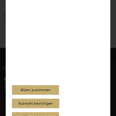
Rechtlicher Hinweis: Angaben im Sinne der Finanzanalyse-Vorschriften
(Gesetz, Verordnung) finden Sie unter
Rechtliche Bedingungen
.
Gerne für Sie da
Service Direkt
Telefonisch erreichbar von Montag bis Freitag, 08.00
bis 17.30 Uhr
Allem zustimmen
+423 236 88 11
Auswahl bestätigen
Feedback
Anfrage