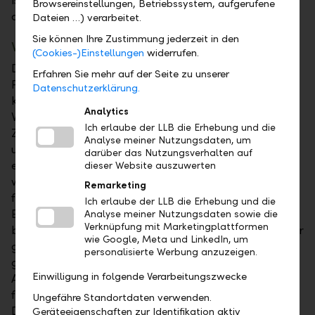
ist sichergestellt, dass die liquiden Mittel jederzeit
Browsereinstellungen, Betriebssystem, aufgerufene
ausreichen.
Dateien …) verarbeitet.
Sie können Ihre Zustimmung jederzeit in den
Vermögensstrukturierung
(Cookies-)Einstellungen
widerrufen.
Das vorhandene Alterskapital sollte auch in der
Erfahren Sie mehr auf der Seite zu unserer
Pension möglichst ertragreich veranlagt sein. Dafür
Datenschutzerklärung.
kann ein Anlagekonzept sorgen, in dem das
Analytics
Vermögen strategisch ausgerichtet wird. Zu diesem
Ich erlaube der LLB die Erhebung und die
Zweck wird die Pensionsdauer in Etappen unterteilt
Analyse meiner Nutzungsdaten, um
und das verfügbare Vermögen in ein Verbrauchs- und
darüber das Nutzungsverhalten auf
ein Anlagekapital aufgeteilt. Für die erste Etappe
dieser Website auszuwerten
wird jenes Vermögen «auf Sicht» bereitgestellt, das
Remarketing
für eine angemessene Reserve und zur Deckung der
Ich erlaube der LLB die Erhebung und die
Einkommenslücke während der ersten fünf Jahre
Analyse meiner Nutzungsdaten sowie die
Verknüpfung mit Marketingplattformen
benötigt wird. Diese Gelder werden schnell verfügbar
wie Google, Meta und LinkedIn, um
gehalten, sodass das Privatkonto immer einen
personalisierte Werbung anzuzeigen.
genügend hohen Saldo aufweist, um die laufenden
Einwilligung in folgende Verarbeitungszwecke
Ausgaben zu decken. Ein zweiter Vermögensteil wird
für die Vorsorge der nächsten fünf Jahre reserviert.
Ungefähre Standortdaten verwenden.
Dieser soll die Einkommenslücke ausgleichen, die
Geräteeigenschaften zur Identifikation aktiv