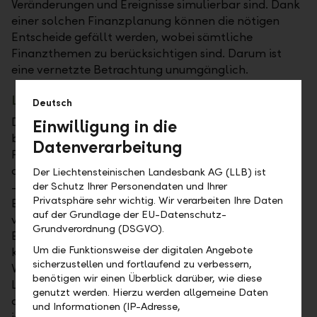
Veränderungen und Ereignisse simulierbar sind. Dank
einer solchen Finanzplanung können die nötigen
Entscheide gefällt werden, wobei sämtliche
Finanzthemen zu berücksichtigen sind. Darum ist
eine vernetzte Betrachtung unumgänglich.
Liquiditätsplanung
Deutsch
Die Frühpensionierung und / oder ein Kapital-
Einwilligung in die
beziehungsweise ein Teilkapitalbezug des
Datenverarbeitung
Pensionskassenguthabens können dazu führen, dass
die Rentenleistung der ersten und der zweiten Säule
Der Liechtensteinischen Landesbank AG (LLB) ist
– auch zusammen mit allfälligen weiteren
der Schutz Ihrer Personendaten und Ihrer
Privatsphäre sehr wichtig. Wir verarbeiten Ihre Daten
Einkünften – die laufenden Ausgaben nicht
auf der Grundlage der EU-Datenschutz-
vollumfänglich deckt. Um eine solche
Grundverordnung (DSGVO).
Einkommenslücke zu schliessen, ist mitunter ein
Um die Funktionsweise der digitalen Angebote
kontinuierlicher Verzehr der vorhandenen
sicherzustellen und fortlaufend zu verbessern,
Vermögenswerte nötig. Darum sollte die
benötigen wir einen Überblick darüber, wie diese
Liquiditätsplanung langfristig ausgerichtet sein und
genutzt werden. Hierzu werden allgemeine Daten
auf die Vermögenssituation abgestimmt werden. So
und Informationen (IP-Adresse,