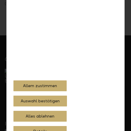
(Gesetz, Verordnung) finden Sie unter
Rechtliche Bedingungen
.
Gerne für Sie da
Service Direkt
Telefonisch erreichbar von Montag bis Freitag, 08.00
bis 17.30 Uhr
Allem zustimmen
+423 236 88 11
Auswahl bestätigen
Feedback
Anfrage
Alles ablehnen
In Ihrer Nähe