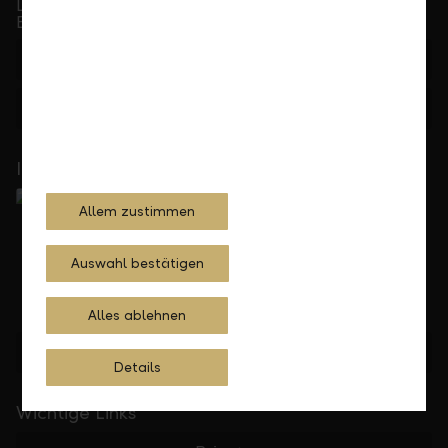
Telefonisch erreichbar von Montag bis Freitag, 08.00
bis 17.30 Uhr
+423 236 88 11
Feedback
Anfrage
In Ihrer Nähe
Allem zustimmen
Auswahl bestätigen
Alles ablehnen
Standorte finden
Details
Wichtige Links