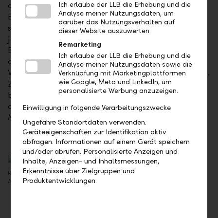
aktuellen Zeitpunkt noch nicht abschätzen.
Ich erlaube der LLB die Erhebung und die
Analyse meiner Nutzungsdaten, um
Berücksichtigen muss man auch die Tatsache, dass
darüber das Nutzungsverhalten auf
sich die Weltwirtschaft in den vergangenen siebzehn
dieser Website auszuwerten
Jahren deutlich verändert hat. Gerade Chinas
Remarketing
Bedeutung ist heute viel grösser als damals. Es gibt
Ich erlaube der LLB die Erhebung und die
aber gute Gründe anzunehmen, dass das aktuelle
Analyse meiner Nutzungsdaten sowie die
Virus schlimmere Konsequenzen haben wird als SARS.
Verknüpfung mit Marketingplattformen
wie Google, Meta und LinkedIn, um
Zum einen ist die Anzahl der betroffenen Personen
personalisierte Werbung anzuzeigen.
bereits heute höher, zum anderen haben die
chinesischen Behörden dieses Mal härtere
Einwilligung in folgende Verarbeitungszwecke
Massnahmen ergriffen als damals.
Ungefähre Standortdaten verwenden.
Geräteeigenschaften zur Identifikation aktiv
abfragen. Informationen auf einem Gerät speichern
und/oder abrufen. Personalisierte Anzeigen und
Inhalte, Anzeigen- und Inhaltsmessungen,
Erkenntnisse über Zielgruppen und
Roger Wohlwend, Senior Portfoliomanager, LLB Asset Management
Produktentwicklungen.
AG, Vaduz