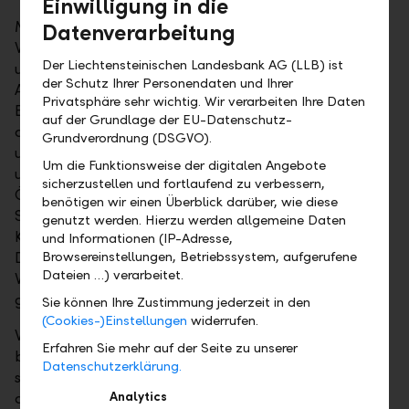
Einwilligung in die
Mehrere Banken korrigieren ihre
Datenverarbeitung
Wachstumsprognosen nach unten, auffälligerweise
Der Liechtensteinischen Landesbank AG (LLB) ist
um einen ähnlichen Betrag. Das erweckt den
der Schutz Ihrer Personendaten und Ihrer
Anschein, dass es möglich ist, die wirtschaftliche
Privatsphäre sehr wichtig. Wir verarbeiten Ihre Daten
Belastung des Virus einigermassen genau
auf der Grundlage der EU-Datenschutz-
abzuschätzen. Das ist allerdings nicht der Fall. Zu
Grundverordnung (DSGVO).
unvollständig sind die Informationen, zu
Um die Funktionsweise der digitalen Angebote
unberechenbar ist der weitere Verlauf. Alles, was die
sicherzustellen und fortlaufend zu verbessern,
Ökonomen tun können, ist, sich am Ausbruch von
benötigen wir einen Überblick darüber, wie diese
SARS im Jahr 2003 zu orientieren, die Reaktionen der
genutzt werden. Hierzu werden allgemeine Daten
Konjunktur und der Börse von damals zu studieren.
und Informationen (IP-Adresse,
Das ist der einzige Anhaltspunkt in der
Browsereinstellungen, Betriebssystem, aufgerufene
Dateien …) verarbeitet.
Vergangenheit, den sie haben. Mehr als eine Ahnung
gibt er aber nicht.
Sie können Ihre Zustimmung jederzeit in den
(Cookies-)Einstellungen
widerrufen.
Wie stark das Coronavirus die Weltwirtschaft
Erfahren Sie mehr auf der Seite zu unserer
belasten wird, hängt wesentlich davon ab, wie
Datenschutzerklärung.
schwer die Krise ausfallen wird und wie lange sie
andauern wird. Diese zwei Punkte lassen sich zum
Analytics