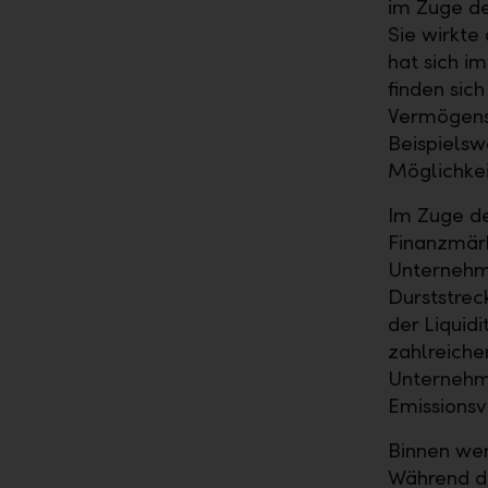
im Zuge de
Sie wirkte
hat sich i
finden sic
Vermögensv
Beispielsw
Möglichkei
Im Zuge de
Finanzmärk
Unternehme
Durststrec
der Liquid
zahlreiche
Unternehme
Emissionsv
Binnen wen
Während d