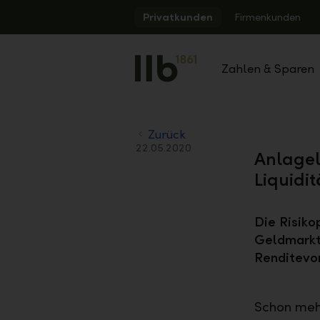
Alerts.Headline
Privatkunden
Firmenkunden
Zahlen & Sparen
Zurück
22.05.2020
Anlagelö
Liquid
Die Risiko
Geldmarktn
Renditevo
Schon mehr