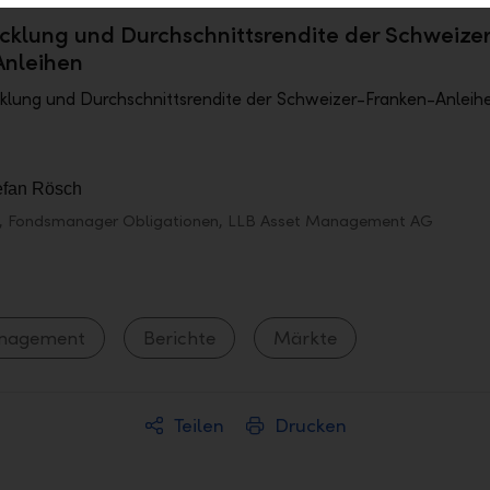
cklung und Durchschnittsrendite der Schweizer
Anleihen
, Fondsmanager Obligationen, LLB Asset Management AG
anagement
Berichte
Märkte
Teilen
Drucken