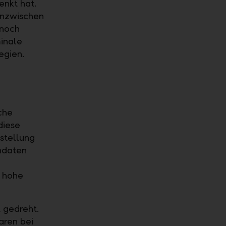
enkt hat.
Inzwischen
nnoch
inale
egien.
che
diese
rstellung
endaten
l hohe
 gedreht.
ren bei