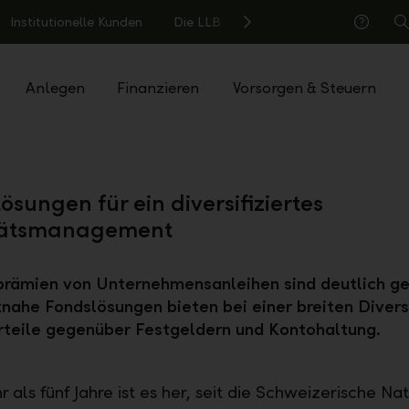
Institutionelle Kunden
Die LLB
S
Hilfe
Anlegen
Finanzieren
Vorsorgen & Steuern
sungen für ein diversifiziertes
itätsmanagement
prämien von Unternehmensanleihen sind deutlich ge
ahe Fondslösungen bieten bei einer breiten Diversi
rteile gegenüber Festgeldern und Kontohaltung.
 als fünf Jahre ist es her, seit die Schweizerische Na