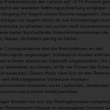
s Frankenschocks den Leitzins auf −0.75 Prozent ges
 damit der weiteren Währungsaufwertung entgegen. 
m Umgang mit Negativzinsen Routine eingestellt. De
h Anleger nur ungern damit ab, bei Kontoanlagen nom
erluste zu erleiden und suchen nach Ausweichstrat
eise bieten kurzlaufende Unternehmensanleihen die
t, diesen «Schaden» gering zu halten.
r Coronapandemie sind die Risikoprämien an den
ten rapide angestiegen. Schliesslich wurden zahlrei
n in ihrem operativen Geschäft eingeschränkt. Um 
ke überstehen zu können, ist für die Firmen die Siche
ität essenziell. Dieses Motiv lässt sich an den Rahm
r seit März begebener Schweizer-Franken-
nsanleihen erkennen: kurze Laufzeiten, tendenziel
olumina und positive Verfallsrenditen.
iger Wochen hat sich das Marktgeschehen komplett
er Rentenmarkt-Hausse im vergangenen Sommer wa