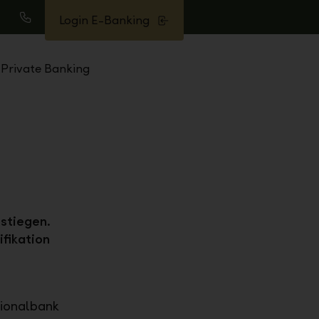
Login E-Banking
uche
Anrufen
Private Banking
stiegen.
fikation
tionalbank