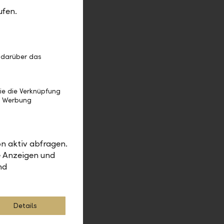
 einem
ufen.
 sich die
 von
ch die
 darüber das
vestieren.
rung und
ie die Verknüpfung
inem
e Werbung
Innerhalb
s deutlich.
ttraktiv,
n aktiv abfragen.
Franken-
e Anzeigen und
iner
nd
hen kurz
n. Wer
Details