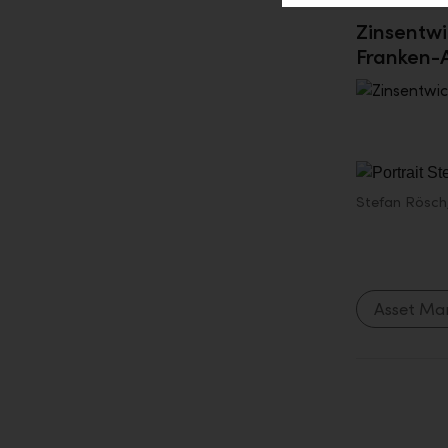
Zinsentwi
Franken-
Stefan Rösch
Asset M