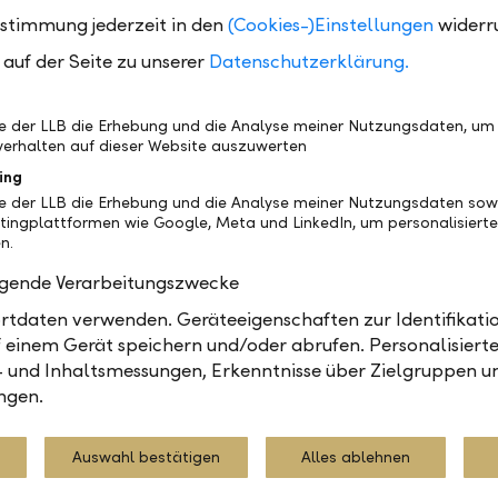
nditen deutlich angestiegen. In dieser Phase, die von
ustimmung jederzeit in den
(Cookies-)Einstellungen
widerr
onitoring der Einzelanlagen begleitet wurde, erwies
auf der Seite zu unserer
Datenschutzerklärung.
er LLB-Fonds als sehr solide. Keine Emittenten waren
enden Ratingherabstufungen bedroht, die gemäss
ement Verkäufe erfordert hätten. Stattdessen bot si
be der LLB die Erhebung und die Analyse meiner Nutzungsdaten, um
t, Rückzahlungen und liquide Mittel vorteilhaft zu in
erhalten auf dieser Website auszuwerten
ing
aatlichen Massnahmen zur konjunkturellen Stabilisie
be der LLB die Erhebung und die Analyse meiner Nutzungsdaten sow
litischen Lockerungsschritten der Notenbanken in e
tingplattformen wie Google, Meta und LinkedIn, um personalisiert
n.
cht gekannten Ausmass kehrte das Vertrauen zurück. 
chen erholten sich die Kurse der LLB Defensive Fund
olgende Verarbeitungszwecke
ch mit den Vorjahren ist das Anlageumfeld weiterhin a
tdaten verwenden. Geräteeigenschaften zur Identifikatio
 Jahr 2019 die Durchschnittsrendite der Schweizer-
 einem Gerät speichern und/oder abrufen. Personalisiert
eutlich in den negativen Bereich vorstiess. Im Zuge e
- und Inhaltsmessungen, Erkenntnisse über Zielgruppen u
ellen Erholung dürfte sich die Renditedifferenz zwisc
ngen.
 Unternehmensanleihen und dem Marktzins verringer
ert ist, wird profitieren.
Auswahl bestätigen
Alles ablehnen