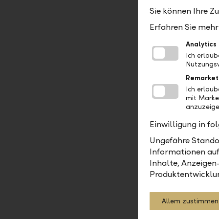
Verfallsre
Sie können Ihre Z
erhöhten M
Erfahren Sie mehr 
Struktur d
einschneid
Analytics
Anlageregl
Ich erlau
Gelegenhei
Nutzungsv
Remarket
Mit den st
Ich erlau
den geldpo
mit Marke
anzuzeige
bislang ni
weniger Wo
Einwilligung in f
Im Verglei
Ungefähre Standor
nachdem im
Informationen auf
Anleihen d
Inhalte, Anzeigen
konjunktur
Produktentwicklu
laufenden
dann investi
Allem zustimmen