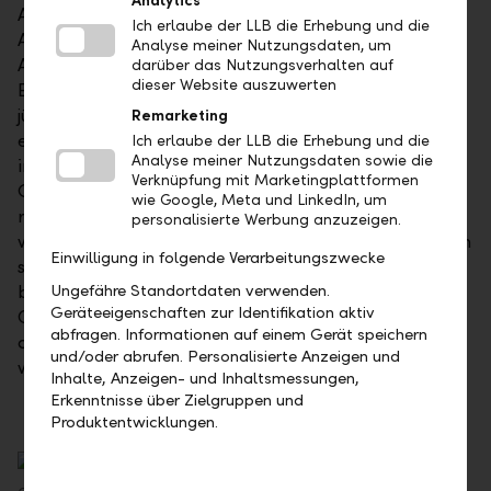
Analytics
Auch könnten die Anlagequalität und das
Ich erlaube der LLB die Erhebung und die
Anlagewachstum beeinträchtigt werden. Aber wo in
Analyse meiner Nutzungsdaten, um
Asien bieten sich nach wie vor gute
darüber das Nutzungsverhalten auf
dieser Website auszuwerten
Einstiegschancen? Der japanische Markt ist trotz der
jüngsten Erholung mit einem EV/EBITDA von 8.1 und
Remarketing
einer Free-Cashflow-Rendite von über 6 Prozent
Ich erlaube der LLB die Erhebung und die
Analyse meiner Nutzungsdaten sowie die
immer noch sehr attraktiv bewertet. Im laufenden
Verknüpfung mit Marketingplattformen
Geschäftsjahr haben japanische Unternehmen
wie Google, Meta und LinkedIn, um
rekordhohe Aktienrückkäufe getätigt und eine
personalisierte Werbung anzuzeigen.
weitere Gewinnverdichtung erzielt. Die Unternehmen
Einwilligung in folgende Verarbeitungszwecke
sind gering verschuldet, die Cash/Equity-Quote liegt
bei knapp 60 Prozent, und die jüngsten
Ungefähre Standortdaten verwenden.
Geräteeigenschaften zur Identifikation aktiv
Quartalszahlen sind ermutigend. Bei der Frage nach
abfragen. Informationen auf einem Gerät speichern
den attraktivsten japanischen Einzeltiteln beraten
und/oder abrufen. Personalisierte Anzeigen und
wir Sie gern.
Inhalte, Anzeigen- und Inhaltsmessungen,
Erkenntnisse über Zielgruppen und
Produktentwicklungen.