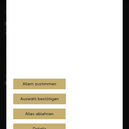
Gerne für Sie da
Service Direkt
Telefonisch erreichbar von Montag bis Freitag, 08.00
bis 17.30 Uhr
+423 236 88 11
Feedback
Anfrage
In Ihrer Nähe
Allem zustimmen
Auswahl bestätigen
Alles ablehnen
Standorte finden
Details