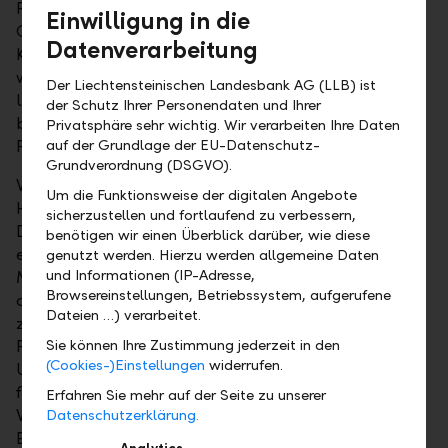
Prozent gesteigert werden. Das durchschnittliche
Einwilligung in die
CET1-Ratio bewegt sich bei 16 Prozent, und das
Datenverarbeitung
Kreditwachstum liegt bei über 12 Prozent. Auch
waren die Unternehmen sehr kosteneffizient. 2018
Der Liechtensteinischen Landesbank AG (LLB) ist
lagen die operativen Kosten bei 0.7 Prozent
der Schutz Ihrer Personendaten und Ihrer
beziehungsweise die notleidenden Kredite bei 0.1
Privatsphäre sehr wichtig. Wir verarbeiten Ihre Daten
Prozent im Vergleich zu den Vermögenswerten.
auf der Grundlage der EU-Datenschutz-
Grundverordnung (DSGVO).
Wegen der anhaltenden sozialen Unruhen in
Um die Funktionsweise der digitalen Angebote
Hongkong haben sich die volkswirtschaftlichen
sicherzustellen und fortlaufend zu verbessern,
Daten und die Kurse der Banken jedoch markant
benötigen wir einen Überblick darüber, wie diese
eingetrübt. Dabei hat sich die Intensität der
genutzt werden. Hierzu werden allgemeine Daten
und Informationen (IP-Adresse,
Mittelabfüsse bei den Instituten noch stärker
Browsereinstellungen, Betriebssystem, aufgerufene
akzentuiert. Auf Stufe erwartetes KGV notieren diese
Dateien …) verarbeitet.
zwar momentan mit einem Abschlag von knapp 25
Prozent zum MSCI Hong Kong. Die
Sie können Ihre Zustimmung jederzeit in den
(Cookies-)Einstellungen
widerrufen.
Unterbewertungen sind verlockend, aufgrund
folgender Aspekte ist allerdings Vorsicht geboten:
Erfahren Sie mehr auf der Seite zu unserer
Wegen der globalen Unsicherheiten dürften tiefere
Datenschutzerklärung.
Einlagen-Spreads die Nettozinsmarge belasten.