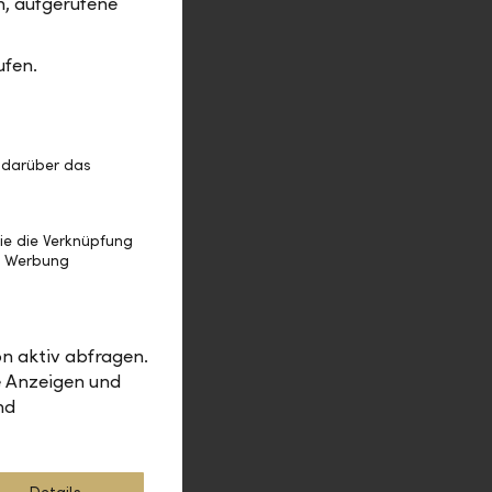
m, aufgerufene
stehen
gefonds wie
ufen.
n
ie
ganzen
um.
 darüber das
ie die Verknüpfung
e Werbung
t Management
n aktiv abfragen.
e Anzeigen und
nd