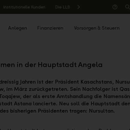
Institutionelle Kunden
Die LLB
S
Hilfe
Anlegen
Finanzieren
Vorsorgen & Steuern
men in der Hauptstadt Angela
dreissig Jahren ist der Präsident Kasachstans, Nursu
w, im März zurückgetreten. Sein Nachfolger ist Qa
Toqajew, der als erste Amtshandlung die Namensä
tadt Astana lancierte. Neu soll die Hauptstadt de
es bisherigen Präsidenten tragen: Nursultan.