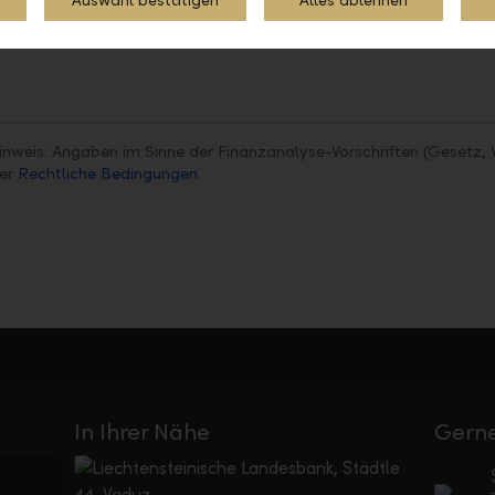
Auswahl bestätigen
Alles ablehnen
Teilen
Drucken
inweis: Angaben im Sinne der Finanzanalyse-Vorschriften (Gesetz, 
ter
Rechtliche Bedingungen
.
In Ihrer Nähe
Gerne