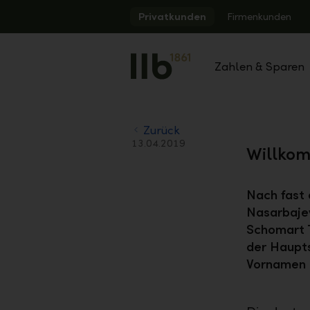
Alerts.Headline
Privatkunden
Firmenkunden
Zahlen & Sparen
Zurück
13.04.2019
Willkom
Nach fast 
Nasarbaje
Schomart 
der Haupts
Vornamen d