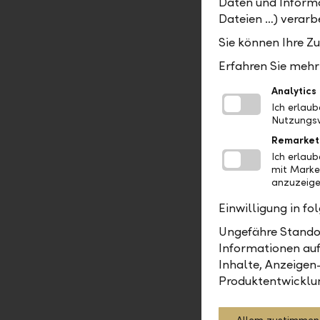
Daten und Informa
um das no
Dateien …) verarbe
dabei die 
Sie können Ihre Z
auch die I
Immobilien
Erfahren Sie mehr 
entspreche
Analytics
Welt. Sie 
Ich erlau
Nutzungsv
Remarket
Ich erlau
mit Marke
Bernhard Sch
anzuzeige
AG, Vaduz
Einwilligung in f
Ungefähre Standor
Informationen auf
Inhalte, Anzeigen
Asset M
Produktentwicklu