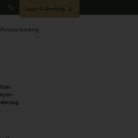
Login E-Banking
uche
Anrufen
Private Banking
ltan
ssym-
nderung
n