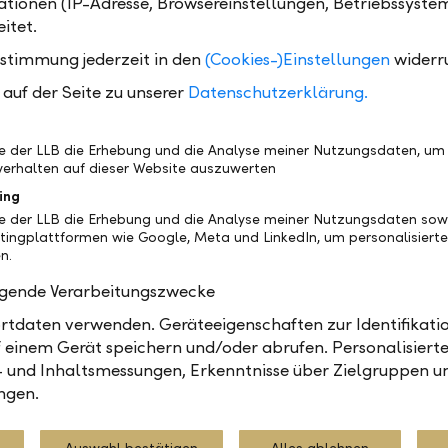
tionen (IP-Adresse, Browsereinstellungen, Betriebssyste
twendige Wohnungsangebot zu schaffen. Investoren 
itet.
direkte Einzelimmobilie, der direkte Immobilienanla
ustimmung jederzeit in den
(Cookies-)Einstellungen
widerr
mmobilienaktienanlage zur Verfügung. Der LLB Aktie
 Global Fonds zielt dabei auf die Immobilienaktie. D
auf der Seite zu unserer
Datenschutzerklärung.
nden Titel im Fonds vermieten Wohnungen auf der 
realisieren Wohnprojekte und schaffen neuen Wohnra
be der LLB die Erhebung und die Analyse meiner Nutzungsdaten, um
erhalten auf dieser Website auszuwerten
ing
be der LLB die Erhebung und die Analyse meiner Nutzungsdaten sow
tingplattformen wie Google, Meta und LinkedIn, um personalisiert
mitt, Leiter Equity &amp; Multi Manager Management, LLB Asse
n.
olgende Verarbeitungszwecke
tdaten verwenden. Geräteeigenschaften zur Identifikatio
 einem Gerät speichern und/oder abrufen. Personalisiert
- und Inhaltsmessungen, Erkenntnisse über Zielgruppen u
anagement
Berichte
Märkte
ngen.