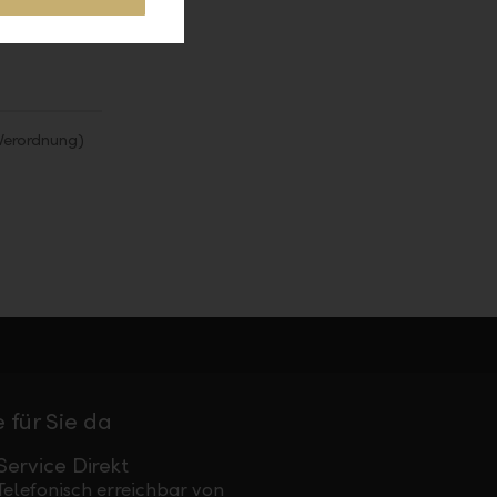
Verordnung)
 für Sie da
Service Direkt
Telefonisch erreichbar von