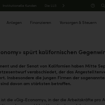
Institutionelle Kunden
Die LLB
S
Hilfe
Anlegen
Finanzieren
Vorsorgen & Steuern
onomy» spürt kalifornischen Gegenwi
ment und der Senat von Kalifornien haben Mitte S
tzesentwurf verabschiedet, der das Angestelltenve
iert. Insbesondere die jungen Firmen der sogenannt
ind davon am stärksten betroffen.
 ist die «Gig-Economy», in der die Arbeitskräfte pro 