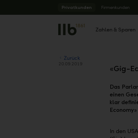
Alerts.Headline
Privatkunden
Firmenkunden
Zahlen & Sparen
Zurück
20.09.2019
«Gig-Ec
Das Parla
einen Gese
klar defin
Economy» s
In den USA