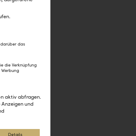
 sind
ufen.
rauzone
ns massiv
 darüber das
ie die Verknüpfung
e Werbung
USD)
n aktiv abfragen.
e Anzeigen und
nd
Details