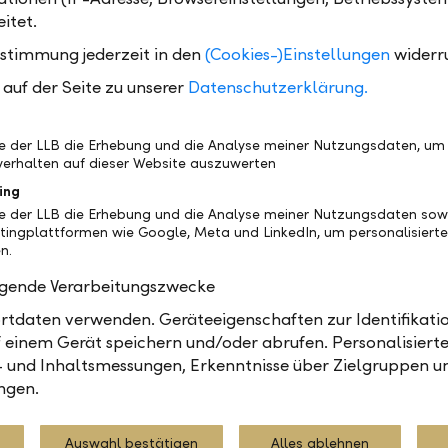
eschäftsmodelle zu minimieren.
itet.
r auch neue, innovative Geschäftsmodelle begrüssen,
ustimmung jederzeit in den
(Cookies-)Einstellungen
widerr
re im IT-Bereich viele Firmen in einer rechtlichen G
auf der Seite zu unserer
Datenschutzerklärung.
ch die ein oder mehrere Stakeholder des Unternehme
igt werden. Investoren sind daher gut beraten, ein
n aus mehreren Perspektiven zu beurteilen.
be der LLB die Erhebung und die Analyse meiner Nutzungsdaten, um
erhalten auf dieser Website auszuwerten
ing
be der LLB die Erhebung und die Analyse meiner Nutzungsdaten sow
tingplattformen wie Google, Meta und LinkedIn, um personalisiert
n.
nagement, Simon Öhri, Fondsmanager LLB Aktien Nordamerika (
olgende Verarbeitungszwecke
tdaten verwenden. Geräteeigenschaften zur Identifikatio
 einem Gerät speichern und/oder abrufen. Personalisiert
- und Inhaltsmessungen, Erkenntnisse über Zielgruppen u
anagement
Berichte
Märkte
ngen.
Auswahl bestätigen
Alles ablehnen