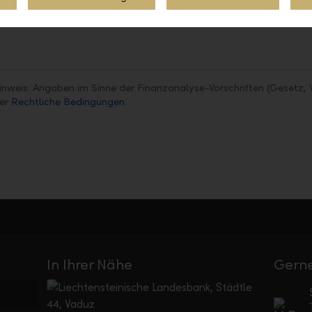
Teilen
Drucken
inweis: Angaben im Sinne der Finanzanalyse-Vorschriften (Gesetz, 
ter
Rechtliche Bedingungen
.
In Ihrer Nähe
Gerne