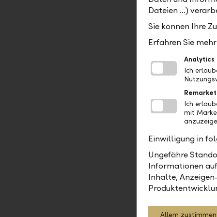
auf ihre G
Dateien …) verarbe
So sehr wi
Sie können Ihre Z
insbesonde
Erfahren Sie mehr 
tätig, dur
benachteil
Analytics
Unternehme
Ich erlau
Nutzungsv
Remarket
Ich erlau
mit Marke
anzuzeige
LLB Asset Ma
Einwilligung in f
Ungefähre Standor
Informationen auf
Inhalte, Anzeigen
Asset M
Produktentwicklu
Allem zustimmen