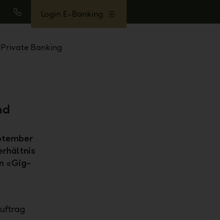
Login E-Banking
uche
Anrufen
Private Banking
nd
eptember
rhältnis
en «Gig-
Auftrag