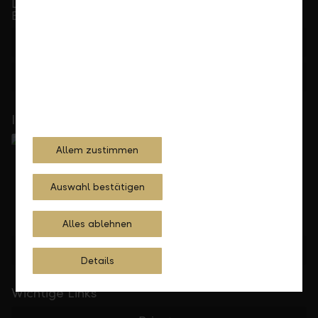
Telefonisch erreichbar von Montag bis Freitag, 08.00
bis 17.30 Uhr
+423 236 88 11
Feedback
Anfrage
In Ihrer Nähe
Allem zustimmen
Auswahl bestätigen
Alles ablehnen
Standorte finden
Details
Wichtige Links