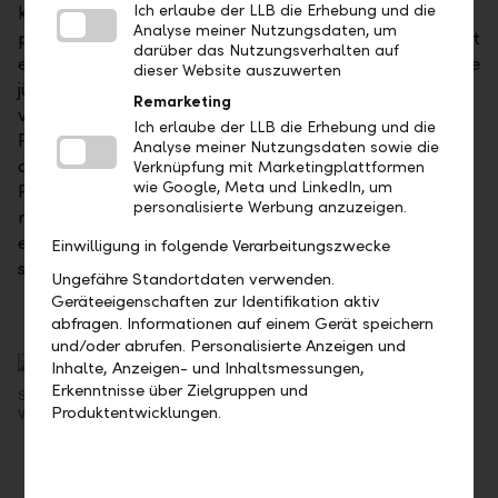
keine schweizerische Staatsanleihe mit einer
Ich erlaube der LLB die Erhebung und die
Analyse meiner Nutzungsdaten, um
positiven Verfallsrendite gehandelt. Dennoch besteht
darüber das Nutzungsverhalten auf
eine hohe Nachfrage nach Ultra-Langläufern, was die
dieser Website auszuwerten
jüngste Verflachung der Renditekurve bei Laufzeiten
Remarketing
von mehr als zehn Jahren belegt. Für Investoren mit
Ich erlaube der LLB die Erhebung und die
Fokus auf eine regulatorische Privilegierung sollte
Analyse meiner Nutzungsdaten sowie die
deshalb kein Weg vorbeiführen an Schweizer-
Verknüpfung mit Marketingplattformen
wie Google, Meta und LinkedIn, um
Franken-Anleihen ausländischer Förderbanken oder
personalisierte Werbung anzuzeigen.
regionaler Gebietskörperschaften. Zumal diese
erhebliche Renditeaufschläge gegenüber
Einwilligung in folgende Verarbeitungszwecke
schweizerischen Staatsanleihen bieten können.
Ungefähre Standortdaten verwenden.
Geräteeigenschaften zur Identifikation aktiv
abfragen. Informationen auf einem Gerät speichern
und/oder abrufen. Personalisierte Anzeigen und
Inhalte, Anzeigen- und Inhaltsmessungen,
Erkenntnisse über Zielgruppen und
Stefan Rösch, Senior Portfolio Manager, LLB Asset Management AG,
Produktentwicklungen.
Vaduz