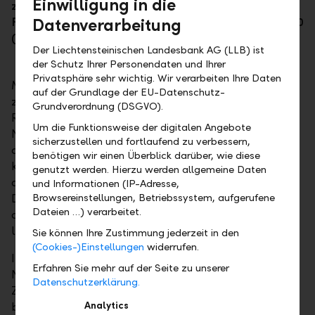
Einwilligung in die
zweithöchsten Nominalvolumen aller Schweizer-
Franken-Anleihen entspricht, erfolgt am 6. Juli 2020
Datenverarbeitung
(ISIN: CH0021908907).
Der Liechtensteinischen Landesbank AG (LLB) ist
der Schutz Ihrer Personendaten und Ihrer
Privatsphäre sehr wichtig. Wir verarbeiten Ihre Daten
Massgebend für Investitionen in Staatsanleihen ist
auf der Grundlage der EU-Datenschutz-
zudem die Duration des Index, der alle Titel mit einer
Grundverordnung (DSGVO).
Restlaufzeit von mehr als einem Jahr erfasst.
Um die Funktionsweise der digitalen Angebote
Nachdem im April 2021 die nächste grosse Fälligkeit
sicherzustellen und fortlaufend zu verbessern,
ansteht, dürfte die Index-Duration bereits im
benötigen wir einen Überblick darüber, wie diese
kommenden Frühjahr deutlich ansteigen und somit
genutzt werden. Hierzu werden allgemeine Daten
den langjährigen Trend fortsetzen. Die mittlere
und Informationen (IP-Adresse,
Duration schweizerischer Staatsanleihen hat sich in
Browsereinstellungen, Betriebssystem, aufgerufene
Dateien …) verarbeitet.
den vergangenen 10 Jahren nahezu verdoppelt und
liegt nun bei 12.7 Jahren.
Sie können Ihre Zustimmung jederzeit in den
(Cookies-)Einstellungen
widerrufen.
In dieses Bild reihen sich auch die beiden
Erfahren Sie mehr auf der Seite zu unserer
Neuemissionen aus diesem Jahr ein, die ohne
Datenschutzerklärung.
Zinscoupon und mit Laufzeiten bis 2034
beziehungsweise 2039 begeben wurden. Aktuell wird
Analytics